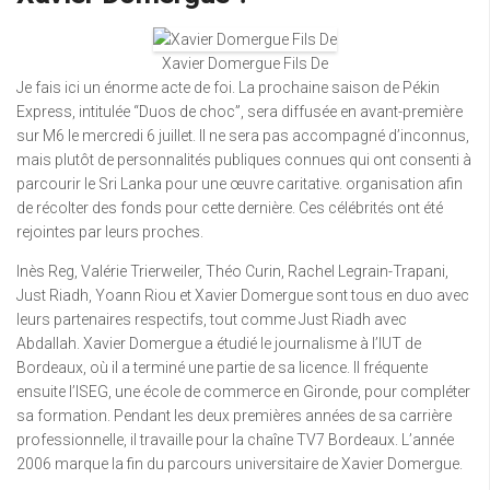
Xavier Domergue Fils De
Je fais ici un énorme acte de foi. La prochaine saison de Pékin
Express, intitulée “Duos de choc”, sera diffusée en avant-première
sur M6 le mercredi 6 juillet. Il ne sera pas accompagné d’inconnus,
mais plutôt de personnalités publiques connues qui ont consenti à
parcourir le Sri Lanka pour une œuvre caritative. organisation afin
de récolter des fonds pour cette dernière. Ces célébrités ont été
rejointes par leurs proches.
Inès Reg, Valérie Trierweiler, Théo Curin, Rachel Legrain-Trapani,
Just Riadh, Yoann Riou et Xavier Domergue sont tous en duo avec
leurs partenaires respectifs, tout comme Just Riadh avec
Abdallah. Xavier Domergue a étudié le journalisme à l’IUT de
Bordeaux, où il a terminé une partie de sa licence. Il fréquente
ensuite l’ISEG, une école de commerce en Gironde, pour compléter
sa formation. Pendant les deux premières années de sa carrière
professionnelle, il travaille pour la chaîne TV7 Bordeaux. L’année
2006 marque la fin du parcours universitaire de Xavier Domergue.