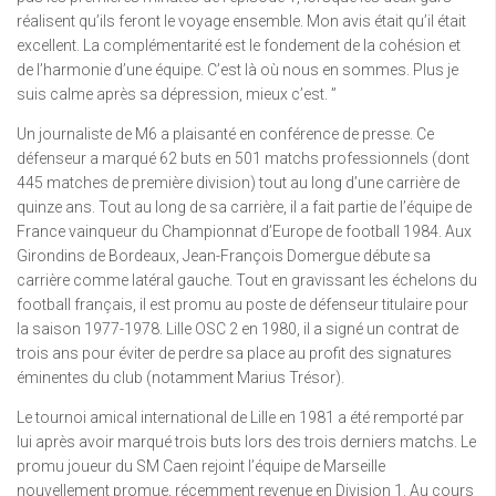
réalisent qu’ils feront le voyage ensemble. Mon avis était qu’il était
excellent. La complémentarité est le fondement de la cohésion et
de l’harmonie d’une équipe. C’est là où nous en sommes. Plus je
suis calme après sa dépression, mieux c’est. ”
Un journaliste de M6 a plaisanté en conférence de presse. Ce
défenseur a marqué 62 buts en 501 matchs professionnels (dont
445 matches de première division) tout au long d’une carrière de
quinze ans. Tout au long de sa carrière, il a fait partie de l’équipe de
France vainqueur du Championnat d’Europe de football 1984. Aux
Girondins de Bordeaux, Jean-François Domergue débute sa
carrière comme latéral gauche. Tout en gravissant les échelons du
football français, il est promu au poste de défenseur titulaire pour
la saison 1977-1978. Lille OSC 2 en 1980, il a signé un contrat de
trois ans pour éviter de perdre sa place au profit des signatures
éminentes du club (notamment Marius Trésor).
Le tournoi amical international de Lille en 1981 a été remporté par
lui après avoir marqué trois buts lors des trois derniers matchs. Le
promu joueur du SM Caen rejoint l’équipe de Marseille
nouvellement promue, récemment revenue en Division 1. Au cours