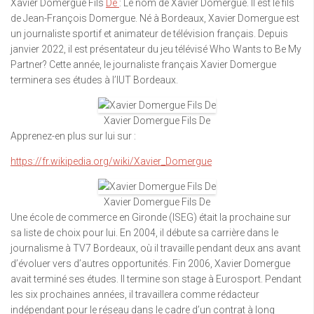
Xavier Domergue Fils
De
: Le nom de Xavier Domergue. Il est le fils
de Jean-François Domergue. Né à Bordeaux, Xavier Domergue est
un journaliste sportif et animateur de télévision français. Depuis
janvier 2022, il est présentateur du jeu télévisé Who Wants to Be My
Partner? Cette année, le journaliste français Xavier Domergue
terminera ses études à l’IUT Bordeaux.
Xavier Domergue Fils De
Apprenez-en plus sur lui sur :
https://fr.wikipedia.org/wiki/Xavier_Domergue
Xavier Domergue Fils De
Une école de commerce en Gironde (ISEG) était la prochaine sur
sa liste de choix pour lui. En 2004, il débute sa carrière dans le
journalisme à TV7 Bordeaux, où il travaille pendant deux ans avant
d’évoluer vers d’autres opportunités. Fin 2006, Xavier Domergue
avait terminé ses études. Il termine son stage à Eurosport. Pendant
les six prochaines années, il travaillera comme rédacteur
indépendant pour le réseau dans le cadre d’un contrat à long