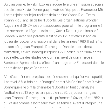
Du 6 au 8 juillet, le Pékin Express accueillera une émission spéciale
people avec Xavier Domergue, la voix de l’équipe de France sur M6.
Il sera rejoint par le journaliste de la chaîne Yoann Riou Team,
Yoann Riou, ancien de beIN Sports. Les organisations Wonder
Augustine et SNCM se sont associées pour offrir le programme à
ses membres. A l’âge de trois ans, Xavier Domergue s’installe à
Bordeaux avec ses parents. Il est né en 1957 et était un ancien
joueur de football professionnel dans les années 1980. Il est le fils
de son père, Jean-François Domergue. Dans le cadre de sa
formation, Xavier Domergue rejoint TV7 Bordeaux en 2004 après
avoir effectué des études de journalisme et de commerce à
Bordeaux. Après cela, il a effectué un stage chez Eurosport dans le
cadre de son projet Capstone.
Afin d’acquérir encore plus d’expérience en tant qu’écrivain sportif,
il a travaillé à la fois pour Orange Sport et Ma Chaîne Sport. Xavier
Domergue a rejoint la chaîne beIN Sports en tant qu’analyste
football en 2012 et y restera jusqu’en 2020. Le joueur français
Jean-François Domergue a un fils prénommé Xavier, né en 1982 et
qui vit désormais à Bordeaux avec sa famille. Avant d’intégrer une