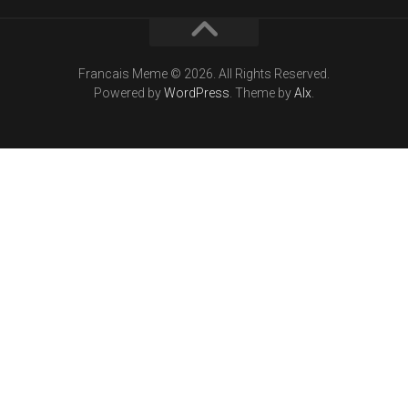
Francais Meme © 2026. All Rights Reserved.
Powered by
WordPress
. Theme by
Alx
.