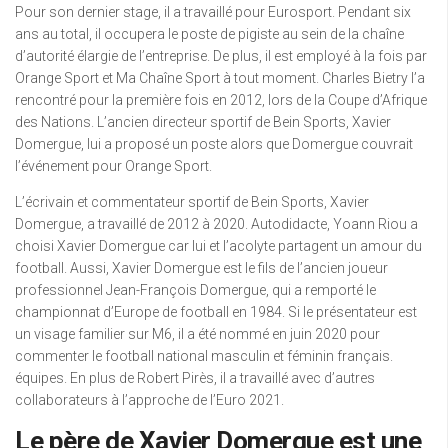
Pour son dernier stage, il a travaillé pour Eurosport. Pendant six
ans au total, il occupera le poste de pigiste au sein de la chaîne
d’autorité élargie de l’entreprise. De plus, il est employé à la fois par
Orange Sport et Ma Chaîne Sport à tout moment. Charles Bietry l’a
rencontré pour la première fois en 2012, lors de la Coupe d’Afrique
des Nations. L’ancien directeur sportif de Bein Sports, Xavier
Domergue, lui a proposé un poste alors que Domergue couvrait
l’événement pour Orange Sport.
L’écrivain et commentateur sportif de Bein Sports, Xavier
Domergue, a travaillé de 2012 à 2020. Autodidacte, Yoann Riou a
choisi Xavier Domergue car lui et l’acolyte partagent un amour du
football. Aussi, Xavier Domergue est le fils de l’ancien joueur
professionnel Jean-François Domergue, qui a remporté le
championnat d’Europe de football en 1984. Si le présentateur est
un visage familier sur M6, il a été nommé en juin 2020 pour
commenter le football national masculin et féminin français.
équipes. En plus de Robert Pirès, il a travaillé avec d’autres
collaborateurs à l’approche de l’Euro 2021.
Le père de Xavier Domergue est une