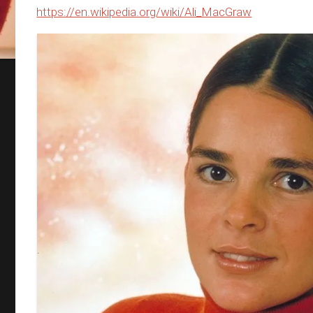
https://en.wikipedia.org/wiki/Ali_MacGraw