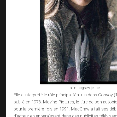
ali macgraw jeune
Elle a interprété le rôle principal féminin dans Convoy (
publié en 1978. Moving Pictures, le titre de son autobio
pour la première fois en 1991. MacGraw a fait ses déb
d’acteur en apparaissant dans des publicités télévisées 