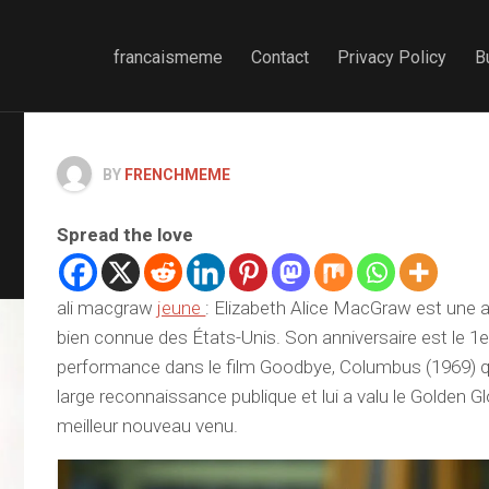
francaismeme
Contact
Privacy Policy
B
BY
FRENCHMEME
Spread the love
ali macgraw
jeune
: Elizabeth Alice MacGraw est une ac
bien connue des États-Unis. Son anniversaire est le 1er
performance dans le film Goodbye, Columbus (1969) qui
large reconnaissance publique et lui a valu le Golden 
meilleur nouveau venu.