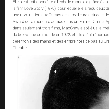
Elle s’est fait connaître à l’échelle mondiale grâce à 
le film Love Story (1970), pour lequel elle a reçu deux di
une nomination aux Oscars de la meilleure actrice et l
Award de la meilleure actrice dans un Film – Drame. A
dans seulement trois films, MacGraw a été élue la meil
du box-office au monde en 1972, et elle a été récomp
cérémonie des mains et des empreintes de pas au Gr
Theatre.