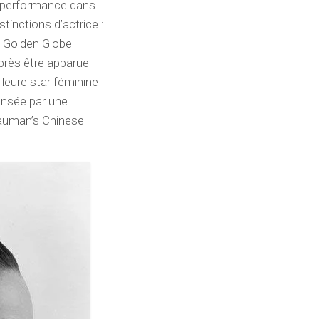
sa performance dans
stinctions d’actrice :
e Golden Globe
près être apparue
leure star féminine
ensée par une
auman’s Chinese