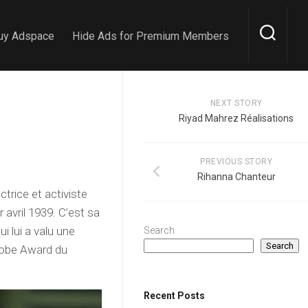
uy Adspace
Hide Ads for Premium Members
NEXT STORY
Riyad Mahrez Réalisations
PREVIOUS STORY
Rihanna Chanteur
trice et activiste
 avril 1939. C’est sa
 lui a valu une
Search
Search
Globe Award du
Recent Posts