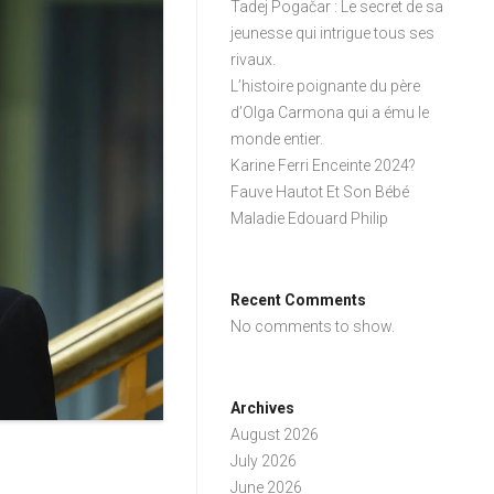
Tadej Pogačar : Le secret de sa
jeunesse qui intrigue tous ses
rivaux.
L’histoire poignante du père
d’Olga Carmona qui a ému le
monde entier.
Karine Ferri Enceinte 2024?
Fauve Hautot Et Son Bébé
Maladie Edouard Philip
Recent Comments
No comments to show.
Archives
August 2026
July 2026
June 2026