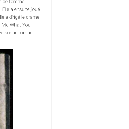
ion de femme
. Elle a ensuite joué
le a dirigé le drame
ell Me What You
sée sur un roman