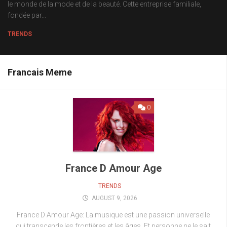
le monde de la mode et de la beauté. Cette entreprise familiale,
fondée par...
TRENDS
Francais Meme
0
France D Amour Age
TRENDS
AUGUST 9, 2026
France D Amour Age: La musique est une passion universelle
qui transcende les frontières et les âges. Et personne ne le sait