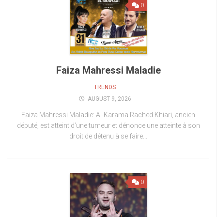
0
Faiza Mahressi Maladie
TRENDS
AUGUST 9, 2026
Faiza Mahressi Maladie: Al-Karama Rached Khiari, ancien
député, est atteint d’une tumeur et dénonce une atteinte à son
droit de détenu à se faire...
0