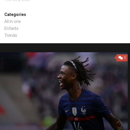
Categories
All in one
Enfants
Trends
0