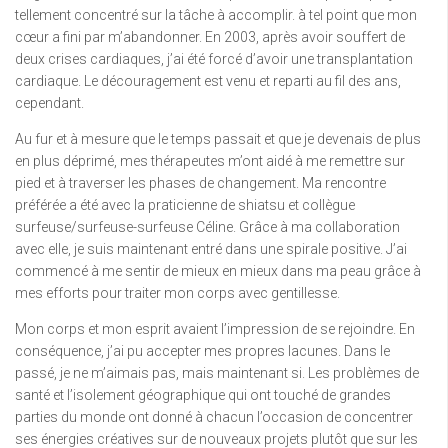
tellement concentré sur la tâche à accomplir. à tel point que mon
cœur a fini par m’abandonner. En 2003, après avoir souffert de
deux crises cardiaques, j’ai été forcé d’avoir une transplantation
cardiaque. Le découragement est venu et reparti au fil des ans,
cependant.
Au fur et à mesure que le temps passait et que je devenais de plus
en plus déprimé, mes thérapeutes m’ont aidé à me remettre sur
pied et à traverser les phases de changement. Ma rencontre
préférée a été avec la praticienne de shiatsu et collègue
surfeuse/surfeuse-surfeuse Céline. Grâce à ma collaboration
avec elle, je suis maintenant entré dans une spirale positive. J’ai
commencé à me sentir de mieux en mieux dans ma peau grâce à
mes efforts pour traiter mon corps avec gentillesse.
Mon corps et mon esprit avaient l’impression de se rejoindre. En
conséquence, j’ai pu accepter mes propres lacunes. Dans le
passé, je ne m’aimais pas, mais maintenant si. Les problèmes de
santé et l’isolement géographique qui ont touché de grandes
parties du monde ont donné à chacun l’occasion de concentrer
ses énergies créatives sur de nouveaux projets plutôt que sur les