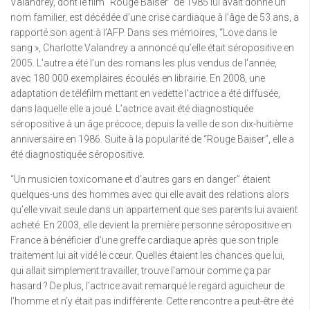
Valandrey, dont le film “Rouge Baiser” de 1985 lui avait donné un
nom familier, est décédée d’une crise cardiaque à l’âge de 53 ans, a
rapporté son agent à l’AFP. Dans ses mémoires, “Love dans le
sang », Charlotte Valandrey a annoncé qu’elle était séropositive en
2005. L’autre a été l’un des romans les plus vendus de l’année,
avec 180 000 exemplaires écoulés en librairie. En 2008, une
adaptation de téléfilm mettant en vedette l’actrice a été diffusée,
dans laquelle elle a joué. L’actrice avait été diagnostiquée
séropositive à un âge précoce, depuis la veille de son dix-huitième
anniversaire en 1986. Suite à la popularité de “Rouge Baiser”, elle a
été diagnostiquée séropositive.
“Un musicien toxicomane et d’autres gars en danger” étaient
quelques-uns des hommes avec qui elle avait des relations alors
qu’elle vivait seule dans un appartement que ses parents lui avaient
acheté. En 2003, elle devient la première personne séropositive en
France à bénéficier d’une greffe cardiaque après que son triple
traitement lui ait vidé le cœur. Quelles étaient les chances que lui,
qui allait simplement travailler, trouve l’amour comme ça par
hasard ? De plus, l’actrice avait remarqué le regard aguicheur de
l’homme et n’y était pas indifférente. Cette rencontre a peut-être été