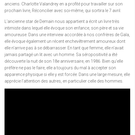
anciens. Charlotte Valandrey en a profité pour travailler sur son
prochain livre, Réconcilier avec soi-même, qui sortira le 7 avril.
L’ancienne star de Demain nous appartient a écrit un livre très
intimiste dans lequel elle évoque son enfance, son père et sa vie
amoureuse. Dans une interview accordée à nos confrères de Gala,
elle évoque également un récent enchevêtrement amoureux dont
elle n’arrive pas à se débarrasser. En tant que femme, elle n’avait
jamais partagé un lit avec un homme. Sa séropositivité a été
découverte la nuit de son 18e anniversaire, en 1986. Bien qu’elle
préfère ne pas le faire, elle a toujours du mal à accepter son
apparence physique si elle y est forcée. Dans une large mesure, elle
apprécie l’attention des autres, en particulier celle des hommes.