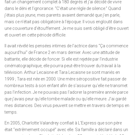
fait un changement complet à 180 degrés et j’ai décidé de vivre
dans le déni et l’ignorance. “C’était une règle de silence.” Quand
j’étais plus jeune, mes parents avaient demandé que j’en parle,
mais ce n’était pas obligatoire à l’époque. Il vous engloutit dans
une couverture d’étouffement. Je me suis senti obligé d’être ouvert
et ouvert en cette période difficile.
Il avait révélé les pensées intimes de l’actrice dans “Ça commence
aujourd’hui” de France 2 en mars dernier. Avec une attitude de
battante, elle décide de foncer. Si elle est rejetée par l’industrie
cinématographique, elle pourra peut-être trouver du travail à la
télévision. Arthur Lecaisne et Tara Lecaisne se sont mariés en
1999 ; Tara est née en 2000. Une mère séropositive fait passer de
nombreux tests à son enfant afin de s’assurer qu’elle ne transmet
pas l’infection. Je ne pouvais pas l’adorer la première année parce
que j’avais peur qu’elle tombe malade ou qu’elle meure. J’ai gardé
mes distances. Des virus peuvent se mettre en travers de temps en
temps.
En 2005, Charlotte Valandrey confiait à L’Express que son père
était “extrêmement occupé” avec elle. Sa famille a déclaré dans un