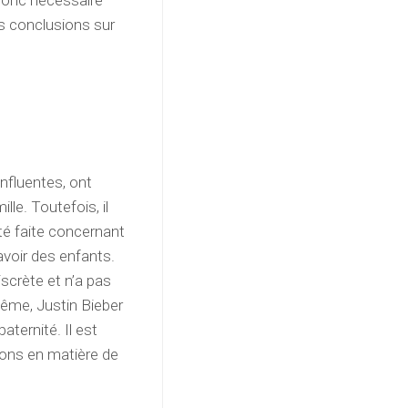
t donc nécessaire
es conclusions sur
influentes, ont
lle. Toutefois, il
été faite concernant
avoir des enfants.
scrète et n’a pas
même, Justin Bieber
aternité. Il est
tions en matière de