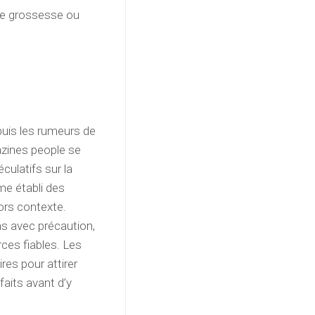
ne grossesse ou
uis les rumeurs de
zines people se
culatifs sur la
me établi des
ors contexte.
ns avec précaution,
ces fiables. Les
res pour attirer
 faits avant d’y