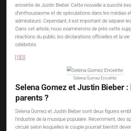
enceinte de Justin Bieber. Cette nouvelle a suscité b
d’enthousiasme et de spéculations dans les médias et
admirateurs. Cependant, il est important de séparer le
Dans cet article, nous examinerons de près cette suppo
réactions du public, les déclarations officielles et la vi
célébrités.
[1]
[2]
Selena Gomez Enceinte
Selena Gomez et Justin Bieber : 
parents ?
Selena Gomez et Justin Bieber sont deux figures emb
l’industrie de la musique populaire. Récemment, des s
circulé selon lesquelles le couple pourrait bientôt deve