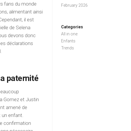
rs fans du monde
February 2026
ns, alimentant ainsi
ependant, il est
ielle de Selena
Categories
All in one
Nous devons donc
Enfants
des déclarations
Trends
.
a paternité
 beaucoup
na Gomez et Justin
 ont amené de
 un enfant.
 de confirmation