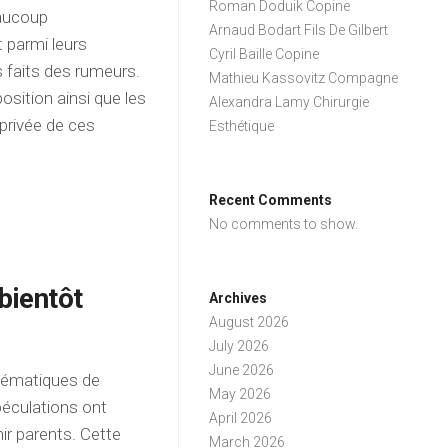
Roman Doduik Copine
eaucoup
Arnaud Bodart Fils De Gilbert
 parmi leurs
Cyril Baille Copine
s faits des rumeurs.
Mathieu Kassovitz Compagne
sition ainsi que les
Alexandra Lamy Chirurgie
e privée de ces
Esthétique
Recent Comments
No comments to show.
bientôt
Archives
August 2026
July 2026
June 2026
lématiques de
May 2026
péculations ont
April 2026
nir parents. Cette
March 2026