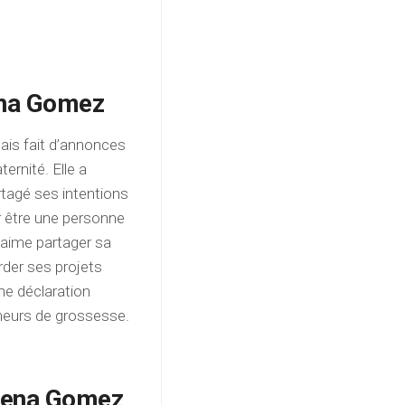
ena Gomez
mais fait d’annonces
rnité. Elle a
artagé ses intentions
r être une personne
e aime partager sa
rder ses projets
ne déclaration
umeurs de grossesse.
elena Gomez