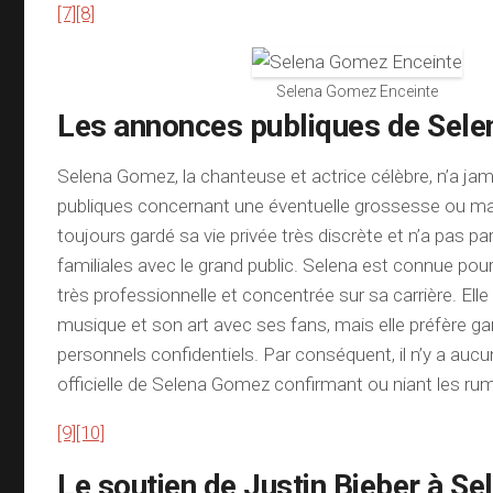
[7]
[8]
Selena Gomez Enceinte
Les annonces publiques de Sel
Selena Gomez, la chanteuse et actrice célèbre, n’a ja
publiques concernant une éventuelle grossesse ou mate
toujours gardé sa vie privée très discrète et n’a pas p
familiales avec le grand public. Selena est connue pou
très professionnelle et concentrée sur sa carrière. Ell
musique et son art avec ses fans, mais elle préfère ga
personnels confidentiels. Par conséquent, il n’y a aucu
officielle de Selena Gomez confirmant ou niant les r
[9]
[10]
Le soutien de Justin Bieber à S