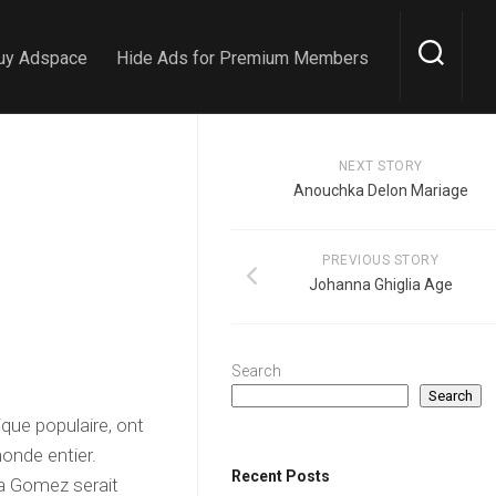
uy Adspace
Hide Ads for Premium Members
NEXT STORY
Anouchka Delon Mariage
PREVIOUS STORY
Johanna Ghiglia Age
Search
Search
que populaire, ont
monde entier.
Recent Posts
na Gomez serait