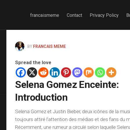
francaismeme
Contact
Privacy Policy
B
BY
FRANCAIS MEME
Spread the love
Selena Gomez Enceinte:
Introduction
Selena Gomez et Justin Bieber, deux icônes de la musi
toujours attiré l’attention des médias et des fans du 
Récemment, une rumeur a circulé selon laquelle Sele