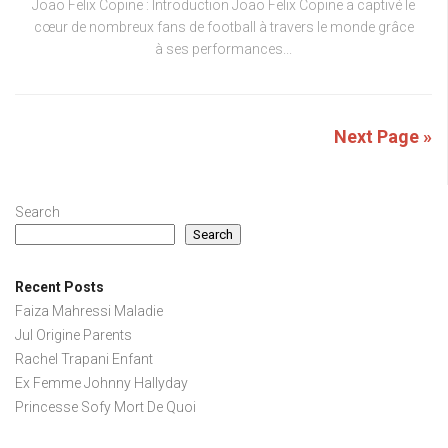
Joao Felix Copine : Introduction Joao Felix Copine a captivé le
cœur de nombreux fans de football à travers le monde grâce
à ses performances...
Next Page »
Search
Search
Recent Posts
Faiza Mahressi Maladie
Jul Origine Parents
Rachel Trapani Enfant
Ex Femme Johnny Hallyday
Princesse Sofy Mort De Quoi