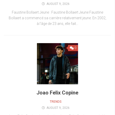
AUGUST 9, 2026
Faustine Bollaert Jeune : Faustine Bollaert Jeune Faustine
Bollaert a commencé sa carrière relativement jeune. En 2002,
à l’âge de 23 ans, elle fait...
0
Joao Felix Copine
TRENDS
AUGUST 9, 2026