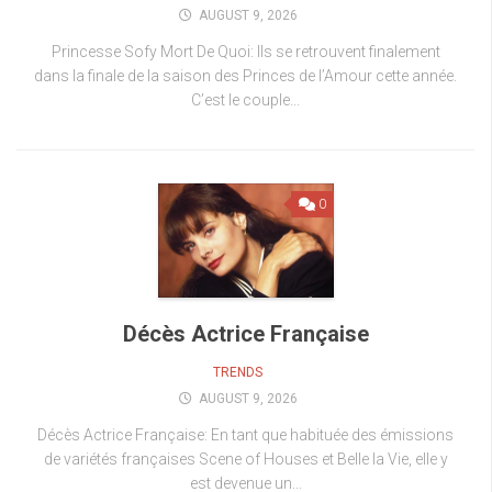
AUGUST 9, 2026
Princesse Sofy Mort De Quoi: Ils se retrouvent finalement
dans la finale de la saison des Princes de l’Amour cette année.
C’est le couple...
0
Décès Actrice Française
TRENDS
AUGUST 9, 2026
Décès Actrice Française: En tant que habituée des émissions
de variétés françaises Scene of Houses et Belle la Vie, elle y
est devenue un...