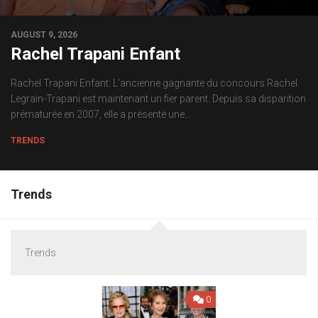
AUGUST 9, 2026
Rachel Trapani Enfant
Rachel Trapani Enfant: L’ancienne gagnante du concours Rachel
Legrain-Trapani est maintenant un fier parent. Depuis sa disparition
prématurée en 2007, elle a présenté une...
TRENDS
Trends
Trends
0