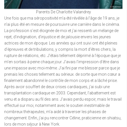
Parents De Charlotte Valandrey
Une fois que ma séropositivité m’a été révélée à l’âge de 19 ans, je
n’ai plus été en mesure de poursuivre une carrière dans le cinéma.
La profession s’est éloignée de moi et j’ai ressenti un mélange de
rejet, d’indignation, d’injustice et de jalousie envers les jeunes
actrices de mon époque. Les années qui ont suivi ont été pleines
d’épreuves et de tribulations, y compris la mort d’êtres chers, la
rupture de relations, etc. J’étais tellement déprimé à l’époque que je
m’en sortais à peine chaque jour. J’avais l’impression d’être dans
une impasse avec moi-même. J’ai fini par me blesser parce que je
prenais les choses tellement au sérieux. de sorte que mon cœur a
finalement abandonné le contrôle de mon corps et a lâché prise.
Après avoir souffert de deux crises cardiaques, j’ai subi une
transplantation cardiaque en 2003. Cependant, l’abattement est
venu et a disparu au fil des ans. J’avais perdu espoir, mais le travail
effectué sur moi, notamment avec le soutien inestimable de
nombreux thérapeutes, m’a aidé à traverser les phases de
changement. Enfin, j’ai pu rencontrer Céline, praticienne en shiatsu,
lors de mon séjour à New York.