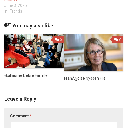
June 3, 2026
In "Trends"
You may also like...
0
0
Guillaume Debré Famille
FranÃ§oise Nyssen Fils
Leave a Reply
Comment
*