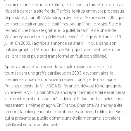
première année de notre relation, je n’ai pas pu l’aimer du tout. » J’ai
réussi à garder la tête froide. Parfois, le virus entrave le processus.
Cependant, Charlotte Valandrey a déclaré à L’Express en 2005 que
son père s’était engagé et était “très occupé” par le projet. Suite à
l’échec d’une nouvelle greffe le 13 juillet, la famille de Charlotte
Valandrey a confirmé qu’elle était décédée à l’âge de 53 ans le 13
juillet. En 2005, l’actrice a annoncé sa stat VIH nous dans son
autobiographie, L’Amour dans le Sing, qui fut un best-seller dans
les librairies et plus tard transformé en feuilleton télévisé.
Après avoir vidé son cœur de sa triple médication, elle s’est
tournée vers une greffe cardiaque en 2003, devenant ainsi la
première France séropositive à recevoir une greffe cardiaque.
Patients atteints du VIH/SIDA En “grand et dévoué témoignage de
vivre avec le VIH”, Charlotte Valandrey a “permis de faire avancer la
lutte contre la stigmatisation”, a déclaré Sidaction. Les aides aussi
ressentent le même chagrin. En France, Charlotte Valandrey a été
un nom familier pendant de nombreuses années. Le film Red Kiss,
qui la présente au public comme une étoile montante, sort alors
qu’elle est encore adolescente.