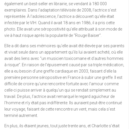
également un best-seller en librairie, se vendant à 180 000
exemplaires. Dans l’adaptation télévisée de 2008, l’actrice s’est
représentée. À l’adolescence, l’actrice a découvert qu’elle était
infectée par le VIH. Quand il avait 18 ans en 1986, il a pris cette
photo. Elle avait une séropositivité qu’elle attribuait à son mode de
vie à haut risque après la popularité de “Rouge Baiser”.
Elle a dit dans ses mémoires qu’elle avait été élevée par ses parents
et vivait seule dans un appartement qu’ils lui avaient acheté, où elle
avait des liens avec “un musicien toxicomane et d’autres hommes
à risque”. En raison de l’épuisement causé par sa triple médication,
elle a eu besoin d’une greffe cardiaque en 2003, faisant d’elle la
première personne séropositive en France à subir une greffe. Il est
difficile de croire qu’une rencontre fortuite avec l’amour comme
celle-ci puisse arriver à quelqu’un qui se rendait simplement au
travail. De plus, l’actrice avait remarqué le regard aguicheur de
l’homme et n’y était pas indifférente. Ils auraient peut-être continué
leur voyage, faisant de cette rencontre un vent, mais cela s’est
terminé autrement.
En plus, ils étaient jeunes, tout juste trente ans, et Charlotte s’était