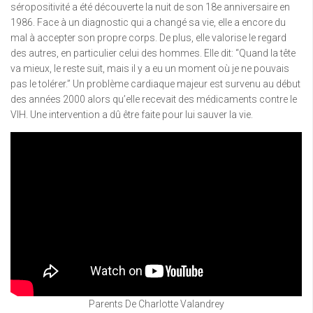
séropositivité a été découverte la nuit de son 18e anniversaire en
1986. Face à un diagnostic qui a changé sa vie, elle a encore du
mal à accepter son propre corps. De plus, elle valorise le regard
des autres, en particulier celui des hommes. Elle dit: “Quand la tête
va mieux, le reste suit, mais il y a eu un moment où je ne pouvais
pas le tolérer.” Un problème cardiaque majeur est survenu au début
des années 2000 alors qu’elle recevait des médicaments contre le
VIH. Une intervention a dû être faite pour lui sauver la vie.
Parents De Charlotte Valandrey