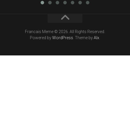
Francais Meme © 2026. All Rights Reserved.
Powered by
WordPress
. Theme by
Alx
.