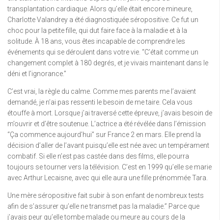
transplantation cardiaque. Alors qu’elle était encore mineure,
Charlotte Valandrey a été diagnostiquée séropositive. Ce fut un
choc pour la petite fille, qui dut faire face à la maladie et à la
solitude. À 18 ans, vous êtes incapable de comprendre les
événements qui se déroulent dans votre vie. “C’était comme un
changement complet à 180 degrés, et je vivais maintenant dans le
déni et l’ignorance.”
C’est vrai, la règle du calme. Comme mes parents me l’avaient
demandé, je n’ai pas ressenti le besoin de me taire. Cela vous
étouffe à mort. Lorsque j’ai traversé cette épreuve, j’avais besoin de
m’ouvrir et d’être soutenue. L’actrice a été révélée dans l’émission
“Ça commence aujourd’hui” sur France 2 en mars. Elle prend la
décision d’aller de l’avant puisqu’elle est née avec un tempérament
combatif. Si elle n’est pas castée dans des films, elle pourra
toujours se tourner vers la télévision. C’est en 1999 qu’elle se marie
avec Arthur Lecaisne, avec qui elle aura une fille prénommée Tara.
Une mère séropositive fait subir à son enfant de nombreux tests
afin de s’assurer qu’elle ne transmet pas la maladie.” Parce que
j’avais peur qu’elle tombe malade ou meure au cours de la