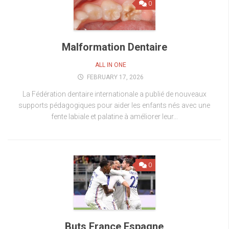
0
Malformation Dentaire
ALL IN ONE
FEBRUARY 17, 2026
La Fédération dentaire internationale a publié de nouveaux
supports pédagogiques pour aider les enfants nés avec une
fente labiale et palatine à améliorer leur...
0
Buts France Espagne