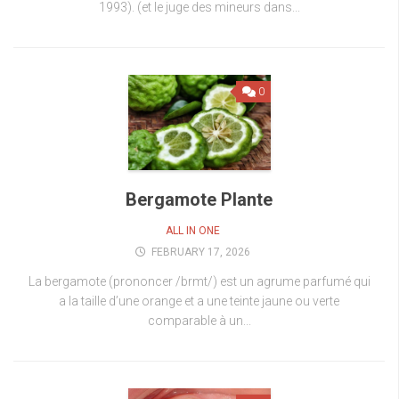
1993). (et le juge des mineurs dans...
0
Bergamote Plante
ALL IN ONE
FEBRUARY 17, 2026
La bergamote (prononcer /brmt/) est un agrume parfumé qui
a la taille d’une orange et a une teinte jaune ou verte
comparable à un...