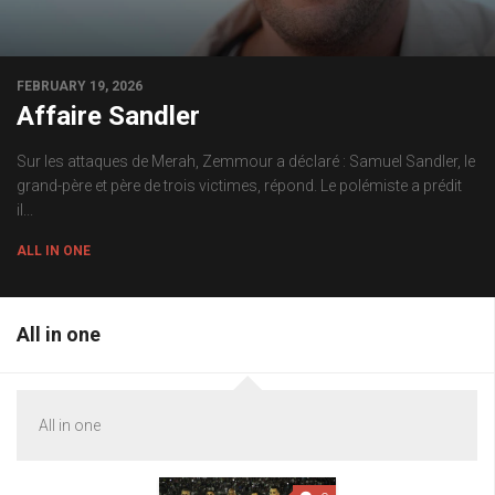
FEBRUARY 19, 2026
Affaire Sandler
Sur les attaques de Merah, Zemmour a déclaré : Samuel Sandler, le
grand-père et père de trois victimes, répond. Le polémiste a prédit
il...
ALL IN ONE
All in one
All in one