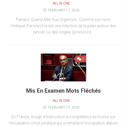
ALL IN ONE
FEBRUARY 17, 2026
Panaris Quand Aller Aux Urgences : Comme son nom
l’indique, Paronychia est une infection de la peau autour des
pinces ou des ongles (prononcé...
0
Mis En Examen Mots Fléchés
ALL IN ONE
FEBRUARY 17, 2026
En France, le juge d’instruction a compétence exclusive sur
l’inculpation (mot juridique qui a remplacé l’inculpation depuis