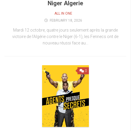
Niger Algerie
ALL IN ONE
FEBRUARY 18, 2026
Mardi 12 octobre, quatre jours seulement après la grande
victoire de l’Algérie contre le Niger (6-1), les Fennecs ont de
nouveau réussi face au...
0