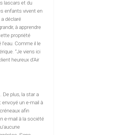
es lascars et du
es enfants vivent en
, a déclaré
grandir, à apprendre
ette propriété
é l’eau. Comme il le
rique. “Je viens ici
lient heureux d’Air
 De plus, la star a
t envoyé un e-mail à
 créneaux afin
n e-mail à la société
qu’aucune