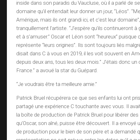
inside dans son paradis du Vaucluse, où il a parlé de s
domaine qu’il entendait leur donner un jour, “Léos”. “M
Amérique, mais ils ont grandi ici, et c’est leur domaine”
tranquillement l’artiste. “J’espère qu’ils continueront à 
et à s’amuser.” Oscar et Léon sont “heureux” puisque c
représente “leurs origines”. Ils sont toujours liés malgr
disait dans C à vous en 2019, il les voit souvent en Amé
depuis deux ans, tous les deux mois.” J’étais donc un c
France.” a avoué la star du Guépard.
“Je voudrais être ta meilleure amie.”
Patrick Bruel récupérera ce que ses enfants lui ont pris.
partagé une expérience C touchante avec vous. Il avai
la boîte de production de Patrick Bruel pour libérer des
qu’Oscar, son aîné, puisse être découvert. Il a envoyé u
de production pour le bien de son père et a demandé 