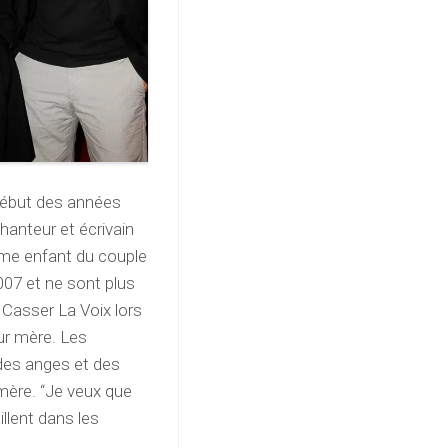
 début des années
anteur et écrivain
ème enfant du couple
007 et ne sont plus
 Casser La Voix lors
eur mère. Les
 des anges et des
 mère. “Je veux que
illent dans les