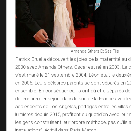
Amanda Sthers Et Ses Fils
Patrick Bruel a découvert les joies de la maternité au
2000 avec Amanda Others. Oscar est né en 2003. Le ch
s’est marié le 21 septembre 2004. Léon était le deuxi
en 2005. Leurs célèbres parents se sont séparés en 2
ensemble. En conséquence, ils ont dû être séparés de
de leur premier séjour dans le sud de la France avec l
adolescents de Los Angeles, partagés entre les villes
lumières depuis 2015, profitent du quotidien avec leur
les gens construisent leur propre méthode, pas qu’ils a
installations”, écrit-il dans Paris Match.