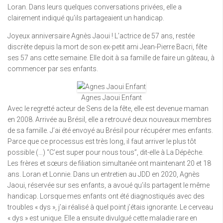
Loran. Dans leurs quelques conversations privées, elle a
clairement indiqué qu’ils partageaient un handicap.
Joyeux anniversaire Agnès Jaoui ! L’actrice de 57 ans, restée
discrète depuis la mort de son ex-petit ami Jean-Pierre Bacri, fête
ses 57 ans cette semaine. Elle doit à sa famille de faire un gâteau, à
commencer par ses enfants.
Agnes Jaoui Enfant
Avec le regretté acteur de Sens de la fête, elle est devenue maman
en 2008. Arrivée au Brésil, elle a retrouvé deux nouveaux membres
de sa famille. J’ai été envoyé au Brésil pour récupérer mes enfants.
Parce que ce processus est très long, il faut arriver le plus tôt
possible (…) “C’est super pour nous tous”, dit-elle à La Dépêche.
Les frères et sœurs de filiation simultanée ont maintenant 20 et 18
ans. Loran et Lonnie. Dans un entretien au JDD en 2020, Agnès
Jaoui, réservée sur ses enfants, a avoué qu’ils partagent le même
handicap. Lorsque mes enfants ont été diagnostiqués avec des
troubles « dys », j’ai réalisé à quel point j’étais ignorante. Le cerveau
« dys » est unique. Elle a ensuite divulgué cette maladie rare en