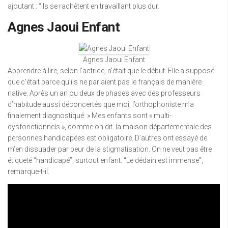
ajoutant : “Ils se rachètent en travaillant plus dur.
Agnes Jaoui Enfant
Agnes Jaoui Enfant
Apprendre à lire, selon l’actrice, n’était que le début. Elle a supposé
que c’était parce qu’ils ne parlaient pas le français de manière
native. Après un an ou deux de phases avec des professeurs
d’habitude aussi déconcertés que moi, l’orthophoniste m’a
finalement diagnostiqué. » Mes enfants sont « multi-
dysfonctionnels », comme on dit. la maison départementale des
personnes handicapées est obligatoire. D’autres ont essayé de
m’en dissuader par peur de la stigmatisation. On ne veut pas être
étiqueté “handicapé”, surtout enfant. “Le dédain est immense”,
remarque-t-il.