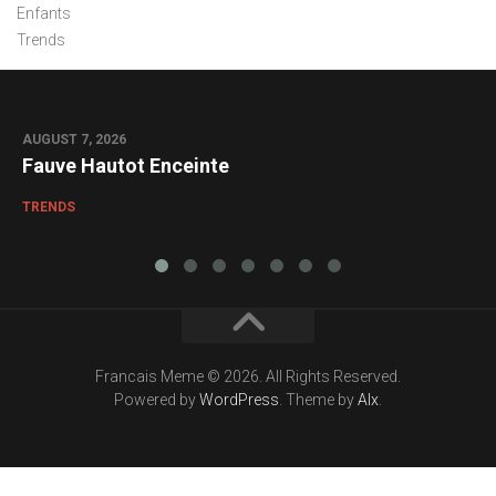
Enfants
Trends
AUGUST 7, 2026
0
Fauve Hautot Enceinte
TRENDS
Francais Meme © 2026. All Rights Reserved.
Powered by
WordPress
. Theme by
Alx
.