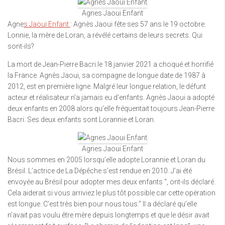
Agnes Jaoui Enfant
Agne
s Jaoui Enfant
: Agnès Jaoui fête ses 57 ans le 19 octobre.
Lonnie, la mère de Loran, a révélé certains de leurs secrets. Qui
sont-ils?
La mort de Jean-Pierre Bacri le 18 janvier 2021 a choqué et horrifié
la France. Agnès Jaoui, sa compagne de longue date de 1987 à
2012, est en première ligne. Malgré leur longue relation, le défunt
acteur et réalisateur n’a jamais eu d’enfants. Agnès Jaoui a adopté
deux enfants en 2008 alors qu’elle fréquentait toujours Jean-Pierre
Bacri. Ses deux enfants sont Lorannie et Loran.
Agnes Jaoui Enfant
Nous sommes en 2005 lorsqu’elle adopte Lorannie et Loran du
Brésil. L’actrice de La Dépêche s’est rendue en 2010. J’ai été
envoyée au Brésil pour adopter mes deux enfants “, ont-ils déclaré.
Cela aiderait si vous arriviez le plus tôt possible car cette opération
est longue. C’est très bien pour nous tous.” Il a déclaré qu’elle
n’avait pas voulu être mère depuis longtemps et que le désir avait