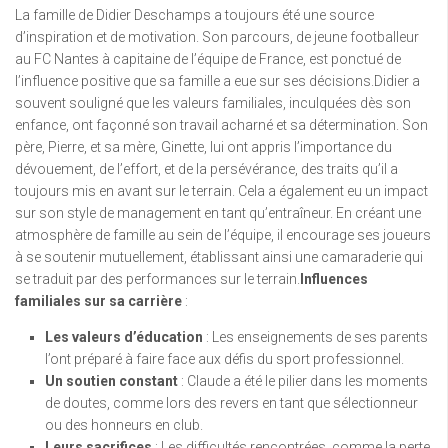
La famille de Didier Deschamps a toujours été une source
d’inspiration et de motivation. Son parcours, de jeune footballeur
au FC Nantes à capitaine de l’équipe de France, est ponctué de
l’influence positive que sa famille a eue sur ses décisions.Didier a
souvent souligné que les valeurs familiales, inculquées dès son
enfance, ont façonné son travail acharné et sa détermination. Son
père, Pierre, et sa mère, Ginette, lui ont appris l’importance du
dévouement, de l’effort, et de la persévérance, des traits qu’il a
toujours mis en avant sur le terrain. Cela a également eu un impact
sur son style de management en tant qu’entraîneur. En créant une
atmosphère de famille au sein de l’équipe, il encourage ses joueurs
à se soutenir mutuellement, établissant ainsi une camaraderie qui
se traduit par des performances sur le terrain.
Influences
familiales sur sa carrière
:
Les valeurs d’éducation
: Les enseignements de ses parents
l’ont préparé à faire face aux défis du sport professionnel.
Un soutien constant
: Claude a été le pilier dans les moments
de doutes, comme lors des revers en tant que sélectionneur
ou des honneurs en club.
Leurs sacrifices
: Les difficultés rencontrées, comme la perte