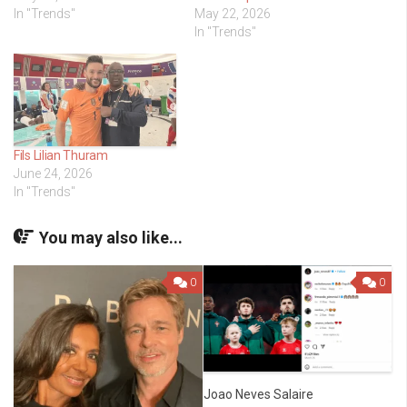
In "Trends"
May 22, 2026
In "Trends"
Fils Lilian Thuram
June 24, 2026
In "Trends"
You may also like...
0
0
Joao Neves Salaire