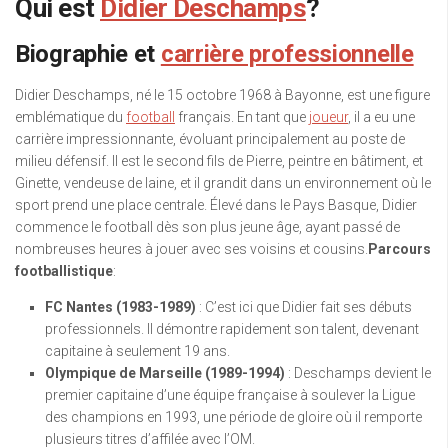
Qui est
Didier Deschamps
?
Biographie et
carrière professionnelle
Didier Deschamps, né le 15 octobre 1968 à Bayonne, est une figure
emblématique du
football
français. En tant que
joueur
, il a eu une
carrière impressionnante, évoluant principalement au poste de
milieu défensif. Il est le second fils de Pierre, peintre en bâtiment, et
Ginette, vendeuse de laine, et il grandit dans un environnement où le
sport prend une place centrale. Élevé dans le Pays Basque, Didier
commence le football dès son plus jeune âge, ayant passé de
nombreuses heures à jouer avec ses voisins et cousins.
Parcours
footballistique
:
FC Nantes (1983-1989)
: C’est ici que Didier fait ses débuts
professionnels. Il démontre rapidement son talent, devenant
capitaine à seulement 19 ans.
Olympique de Marseille (1989-1994)
: Deschamps devient le
premier capitaine d’une équipe française à soulever la Ligue
des champions en 1993, une période de gloire où il remporte
plusieurs titres d’affilée avec l’OM.