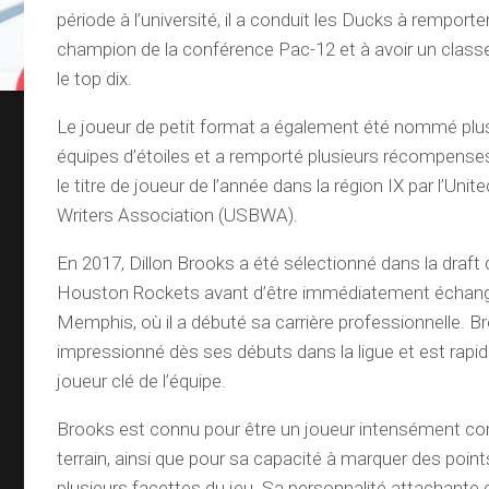
période à l’université, il a conduit les Ducks à remporter 
champion de la conférence Pac-12 et à avoir un clas
le top dix.
Le joueur de petit format a également été nommé plus
équipes d’étoiles et a remporté plusieurs récompenses 
le titre de joueur de l’année dans la région IX par l’Uni
Writers Association (USBWA).
En 2017, Dillon Brooks a été sélectionné dans la draft 
Houston Rockets avant d’être immédiatement échangé
Memphis, où il a débuté sa carrière professionnelle. B
impressionné dès ses débuts dans la ligue et est rap
joueur clé de l’équipe.
Brooks est connu pour être un joueur intensément com
terrain, ainsi que pour sa capacité à marquer des point
plusieurs facettes du jeu. Sa personnalité attachante 