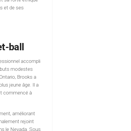
ns et de ses
t-ball
fessionnel accompli
débuts modestes
 Ontario, Brooks a
lus jeune âge. Il a
ement commencé à
ement, améliorant
nalement rejoint
ans le Nevada. Sous