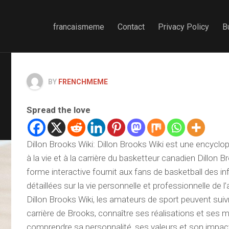
francaismeme
Contact
Privacy Policy
B
BY
FRENCHMEME
Spread the love
Dillon Brooks Wiki: Dillon Brooks Wiki est une encyclop
à la vie et à la carrière du basketteur canadien Dillon B
forme interactive fournit aux fans de basketball des i
détaillées sur la vie personnelle et professionnelle de l
Dillon Brooks Wiki, les amateurs de sport peuvent suivr
carrière de Brooks, connaître ses réalisations et ses 
comprendre sa personnalité, ses valeurs et son impact