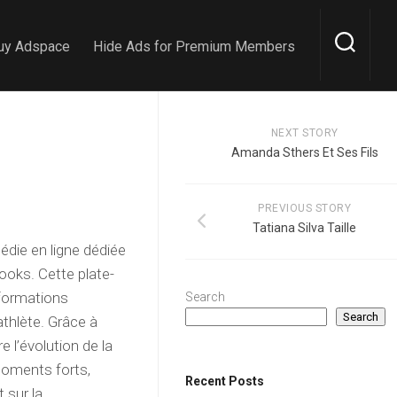
uy Adspace
Hide Ads for Premium Members
NEXT STORY
Amanda Sthers Et Ses Fils
PREVIOUS STORY
Tatiana Silva Taille
édie en ligne dédiée
rooks. Cette plate-
nformations
Search
Search
’athlète. Grâce à
e l’évolution de la
moments forts,
Recent Posts
 sur la