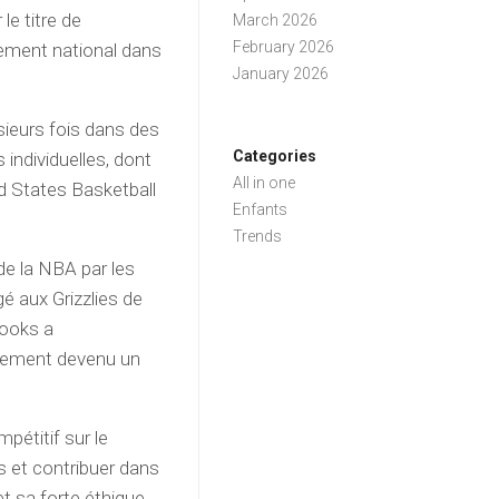
le titre de
March 2026
February 2026
sement national dans
January 2026
ieurs fois dans des
Categories
individuelles, dont
All in one
ted States Basketball
Enfants
Trends
de la NBA par les
 aux Grizzlies de
rooks a
idement devenu un
pétitif sur le
s et contribuer dans
et sa forte éthique