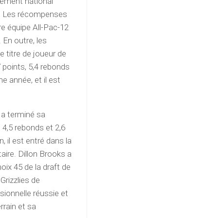
sement national
ée. Les récompenses
ère équipe All-Pac-12
 En outre, les
e titre de joueur de
 points, 5,4 rebonds
 année, et il est
 a terminé sa
 4,5 rebonds et 2,6
 il est entré dans la
taire. Dillon Brooks a
ix 45 de la draft de
rizzlies de
sionnelle réussie et
errain et sa