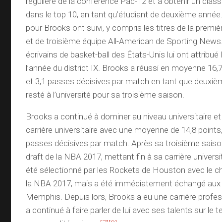
régulière de la conférence Pac-12 et à obtenir un clas
dans le top 10, en tant qu’étudiant de deuxième ann
pour Brooks ont suivi, y compris les titres de la premi
et de troisième équipe All-American de Sporting News.
écrivains de basket-ball des États-Unis lui ont attribué l
l’année du district IX. Brooks a réussi en moyenne 16,7
et 3,1 passes décisives par match en tant que deuxième
resté à l’université pour sa troisième saison.
Brooks a continué à dominer au niveau universitaire et
carrière universitaire avec une moyenne de 14,8 points,
passes décisives par match. Après sa troisième saison,
draft de la NBA 2017, mettant fin à sa carrière universi
été sélectionné par les Rockets de Houston avec le cho
la NBA 2017, mais a été immédiatement échangé aux G
Memphis. Depuis lors, Brooks a eu une carrière profes
a continué à faire parler de lui avec ses talents sur le t