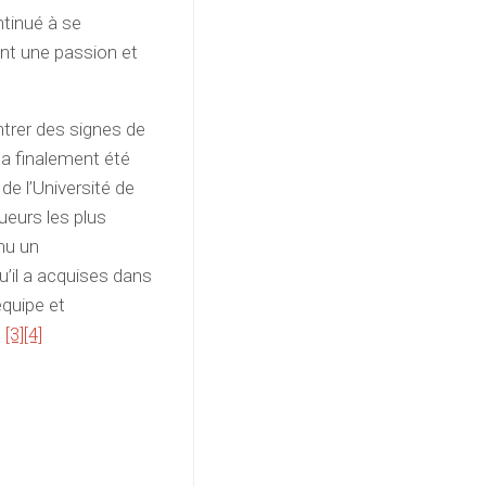
ntinué à se
nt une passion et
trer des signes de
é a finalement été
de l’Université de
ueurs les plus
nu un
u’il a acquises dans
quipe et
.
[3]
[4]