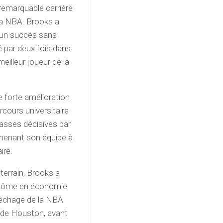
 remarquable carrière
la NBA. Brooks a
nu un succès sans
é par deux fois dans
eilleur joueur de la
e forte amélioration
cours universitaire
passes décisives par
, menant son équipe à
ire.
terrain, Brooks a
iplôme en économie
epêchage de la NBA
s de Houston, avant