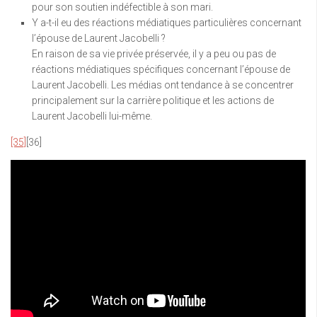
pour son soutien indéfectible à son mari.
Y a-t-il eu des réactions médiatiques particulières concernant
l’épouse de Laurent Jacobelli ?
En raison de sa vie privée préservée, il y a peu ou pas de
réactions médiatiques spécifiques concernant l’épouse de
Laurent Jacobelli. Les médias ont tendance à se concentrer
principalement sur la carrière politique et les actions de
Laurent Jacobelli lui-même.
[35]
[36]