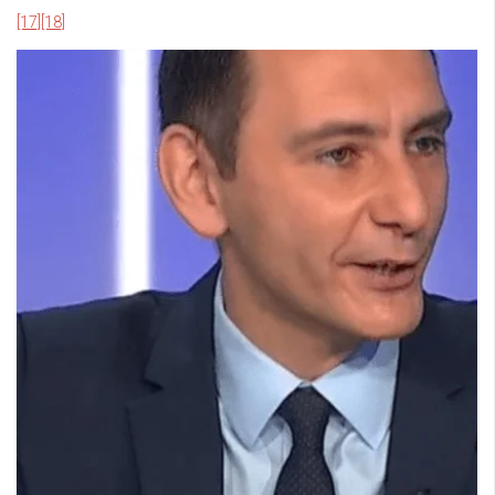
[17]
[18]