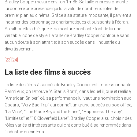
Bradley Cooper mesure environ 1m85. Sa taille impressionnante
lui confère une présence qui lui a valu de nombreux rôles de
premier plan au cinéma. Grâce à sa stature imposante, il parvient à
incarner des personnages charismatiques et puissants à l’écran.
Sa silhouette athlétique et sa posture confiante font de lui une
véritable icône de style. La taille de Bradley Cooper contribue sans
aucun doute à son attrait et à son succès dans l’industrie du
divertissement.
[23]
[24]
La liste des films à succès
La liste des films à succès de Bradley Cooper est impressionnante.
Parmi eux, on retrouve “A Star is Born”, dans lequel il joue et réalise,
“American Sniper” où sa performance lui vaut une nomination aux
Oscars, “Very Bad Trip” qui connaît un grand succès au box-office,
“La Mule”, “The Place Beyond the Pines”, “Happiness Therapy”,
“Limitless” et “10 Cloverfield Lane”. Bradley Cooper a su choisir des
rôles variés et intéressants qui ont contribué à sa renommée dans
l’industrie du cinéma.