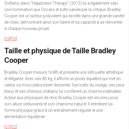
Solitano dans “Happiness Therapy” (2012) lui a également valu
une nomination aux Oscars et a été saluée par la critique. Bradley
Cooper est un acteur polyvalent qui excelle dans une grande variété
de rôles, démontrant ainsi son talent et sa capacité à se réinventer
à chaque nouveau projet.
[29]
[30]
Taille et physique de Taille Bradley
Cooper
Bradley Cooper mesure 1m85 et présente une silhouette athlétique
et élégante. Avec ses 85 kg, il affiche un poids équilibré qui met en
valeur sa musculature bien dessinée. Ses traits du visage, ses yeux
bleus et ses cheveux châtains lui confèrent un charme indéniable.
Acteur aux physiques de rêve, Bradley Cooper est reconnu pour
son allure séduisante et son charisme naturel. Il entretient sa
forme physique grâce à un entraînement régulier et une
alimentation équilibrée.
[31]
[32]