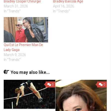
Bradley Cooper Chirurgie
Bradley Barcola Âge
March 31, 2026
April 16, 2026
In "Trends"
In "Trends"
Qui Est Le Premier Mari De
Lady Gaga
March 9, 2026
In "Trends"
You may also like...
0
0