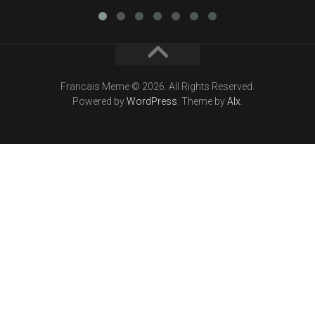
Francais Meme © 2026. All Rights Reserved.
Powered by
WordPress
. Theme by
Alx
.