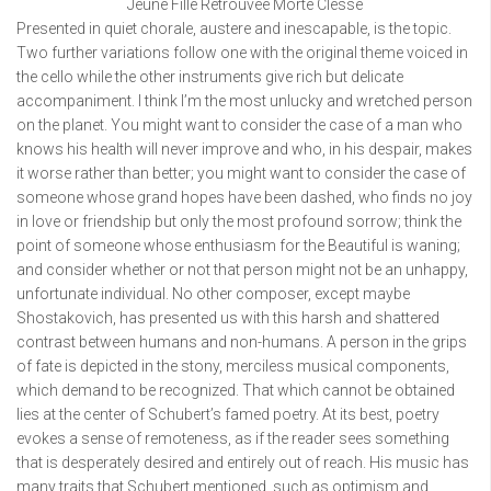
Jeune Fille Retrouvée Morte Clesse
Presented in quiet chorale, austere and inescapable, is the topic.
Two further variations follow one with the original theme voiced in
the cello while the other instruments give rich but delicate
accompaniment. I think I’m the most unlucky and wretched person
on the planet. You might want to consider the case of a man who
knows his health will never improve and who, in his despair, makes
it worse rather than better; you might want to consider the case of
someone whose grand hopes have been dashed, who finds no joy
in love or friendship but only the most profound sorrow; think the
point of someone whose enthusiasm for the Beautiful is waning;
and consider whether or not that person might not be an unhappy,
unfortunate individual. No other composer, except maybe
Shostakovich, has presented us with this harsh and shattered
contrast between humans and non-humans. A person in the grips
of fate is depicted in the stony, merciless musical components,
which demand to be recognized. That which cannot be obtained
lies at the center of Schubert’s famed poetry. At its best, poetry
evokes a sense of remoteness, as if the reader sees something
that is desperately desired and entirely out of reach. His music has
many traits that Schubert mentioned, such as optimism and