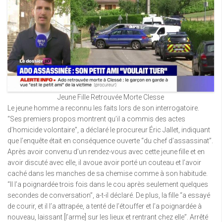
Jeune Fille Retrouvée Morte Clesse
Le jeune homme a reconnu les faits lors de son interrogatoire.
“Ses premiers propos montrent qu’il a commis des actes
d’homicide volontaire”, a déclaré le procureur Éric Jallet, indiquant
que l’enquête était en conséquence ouverte “du chef d’assassinat”.
Après avoir convenu d’un rendez-vous avec cette jeune fille et en
avoir discuté avec elle, il avoue avoir porté un couteau et l’avoir
caché dans les manches de sa chemise comme à son habitude.
“Il l’a poignardée trois fois dans le cou après seulement quelques
secondes de conversation”, a-t-il déclaré. De plus, la fille “a essayé
de courir, et il l’a attrapée, a tenté de l’étouffer et l’a poignardée à
nouveau, laissant [l’arme] sur les lieux et rentrant chez elle”. Arrêté