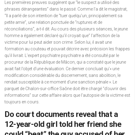
Les premières preuves suggèrent que “le suspect a utilisé des
phrases dérangeantes” dans le passé. Comme l’a dit le magistrat,
“Il a parlé de son intention de “tuer quelqu’un, principalement sa
petite amie”, une relation ponctuée de “ruptures et de
réconciliations”, a-t-il dit. Au cours des plusieurs séances, le jeune
homme a également déclaré qu’il croyait que” l’affection de la
victime pour lui peut aider son crime. Selon lui, il avait une
formation au couteau et pouvait décrire avec précision les frappes
qu’il livrait. L’expert psychiatre psychiatre a été consulté par le
procureur de la République de Mâcon, qui a constaté que le jeune
avait fait l’objet d’une évaluation. Ce dernier concluait qu’« une
modification considérable du discernement, sans abolition, le
rendait susceptible à ce moment d’une sanction pénale ». Le
parquet de Chalon-sur-office Saône doit être chargé “d’ouvrir des
informations” sur cette affaire alors que l’autopsie de la victime est
toujours en cours.
Do court documents reveal that a
12-year-old girl told her friend she
could “beat” the guy accused of her