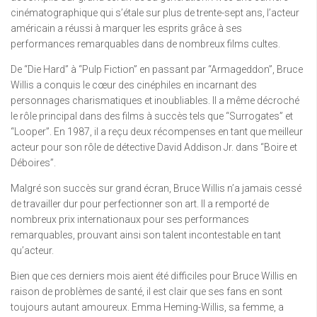
cinématographique qui s’étale sur plus de trente-sept ans, l’acteur
américain a réussi à marquer les esprits grâce à ses
performances remarquables dans de nombreux films cultes.
De “Die Hard” à “Pulp Fiction” en passant par “Armageddon”, Bruce
Willis a conquis le cœur des cinéphiles en incarnant des
personnages charismatiques et inoubliables. Il a même décroché
le rôle principal dans des films à succès tels que “Surrogates” et
“Looper”. En 1987, il a reçu deux récompenses en tant que meilleur
acteur pour son rôle de détective David Addison Jr. dans “Boire et
Déboires”.
Malgré son succès sur grand écran, Bruce Willis n’a jamais cessé
de travailler dur pour perfectionner son art. Il a remporté de
nombreux prix internationaux pour ses performances
remarquables, prouvant ainsi son talent incontestable en tant
qu’acteur.
Bien que ces derniers mois aient été difficiles pour Bruce Willis en
raison de problèmes de santé, il est clair que ses fans en sont
toujours autant amoureux. Emma Heming-Willis, sa femme, a