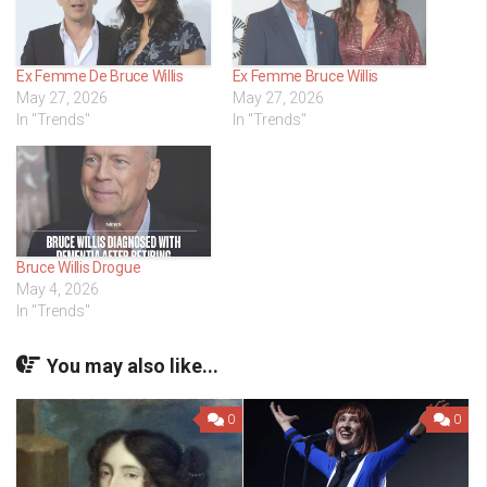
Ex Femme De Bruce Willis
Ex Femme Bruce Willis
May 27, 2026
May 27, 2026
In "Trends"
In "Trends"
Bruce Willis Drogue
May 4, 2026
In "Trends"
You may also like...
0
0