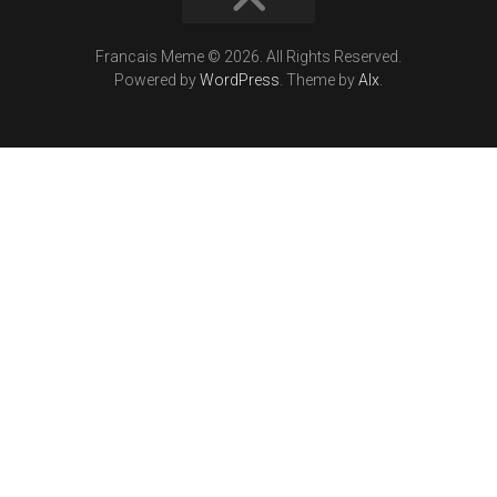
Francais Meme © 2026. All Rights Reserved.
Powered by
WordPress
. Theme by
Alx
.