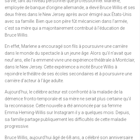
sa vie, tant au niveau personnel que professionnel. Marlene,
employée de banque d’origine allemande, a élevé Bruce Willis et ses
deux frères dans le New Jersey après avoir émigré aux États-Unis
avec sa famille. Bien que son père fût mécanicien dans l’armée,
c’est sa mère qui a majoritairement contribué à l’éducation de
Bruce Willis.
En effet, Marlene a encouragé son fils à poursuivre une carrière
dans le monde du spectacle à un jeune âge. Alors qu’il n’avait que
neuf ans, elle l’a emmené vivre une expérience théâtrale à Montclair,
dans le New Jersey. Cette expérience a incité Bruce Willis à
rejoindre le théâtre de ses écoles secondaires et à poursuivre une
carrière d’acteur à l’âge adulte.
Aujourd’hui, le célèbre acteur est confronté à la maladie de la
démence fronto-temporale et sa mère ne serait plus certaine qu’il
la reconnaisse. Cette nouvelle a été annoncée par sa femme
Emma Heming-Willis sur Instagram il y a quelques mois. Depuis,
sa famille partage publiquement les difficultés de cette maladie
progressive.
Bruce Willis, aujourd’hui âgé de 68 ans, a célébré son anniversaire