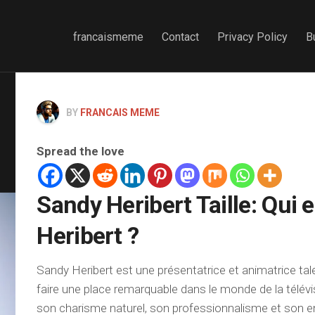
francaismeme
Contact
Privacy Policy
B
BY
FRANCAIS MEME
Spread the love
Sandy Heribert Taille: Qui 
Heribert ?
Sandy Heribert est une présentatrice et animatrice tal
faire une place remarquable dans le monde de la télévi
son charisme naturel, son professionnalisme et son e