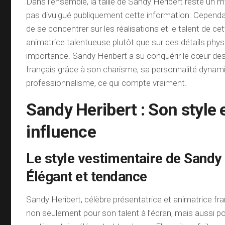
Dans l’ensemble, la taille de Sandy Heribert reste un my
pas divulgué publiquement cette information. Cependant
de se concentrer sur les réalisations et le talent de ce
animatrice talentueuse plutôt que sur des détails phy
importance. Sandy Heribert a su conquérir le cœur de
français grâce à son charisme, sa personnalité dynam
professionnalisme, ce qui compte vraiment.
Sandy Heribert : Son style 
influence
Le style vestimentaire de Sandy 
Élégant et tendance
Sandy Heribert, célèbre présentatrice et animatrice fr
non seulement pour son talent à l’écran, mais aussi po