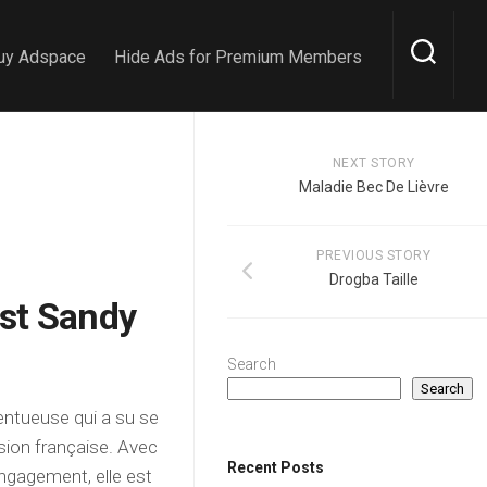
uy Adspace
Hide Ads for Premium Members
NEXT STORY
Maladie Bec De Lièvre
PREVIOUS STORY
Drogba Taille
est Sandy
Search
Search
entueuse qui a su se
sion française. Avec
Recent Posts
ngagement, elle est