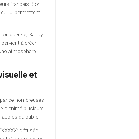
eurs français. Son
ui lui permettent
.
chroniqueuse, Sandy
e parvient à créer
er une atmosphère
visuelle et
ée par de nombreuses
le a animé plusieurs
 auprès du public.
 “XXXXX” diffusée
lent d’intervieweuse