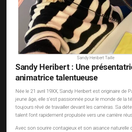
Sandy Heribert Taille
Sandy Heribert : Une présentatri
animatrice talentueuse
Née le 21 avril 19XX, Sandy Heribert est originaire de 
jeune âge, elle s’est passionnée pour le monde de la té
toujours rêvé de travailler devant les caméras. Sa dét
talent l’ont rapidement propulsée vers une carrière réu
Avec son sourire contagieux et son aisance naturelle d