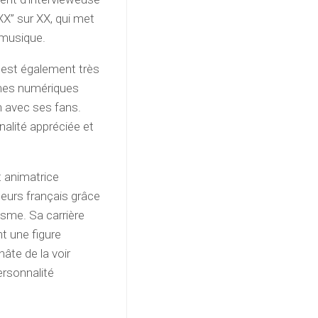
X” sur XX, qui met
 musique.
t est également très
ormes numériques
n avec ses fans.
nalité appréciée et
t animatrice
teurs français grâce
sme. Sa carrière
nt une figure
âte de la voir
ersonnalité