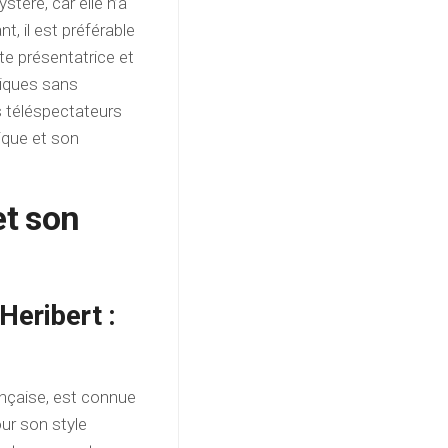
stère, car elle n’a
, il est préférable
tte présentatrice et
siques sans
s téléspectateurs
ique et son
et son
Heribert :
ançaise, est connue
ur son style