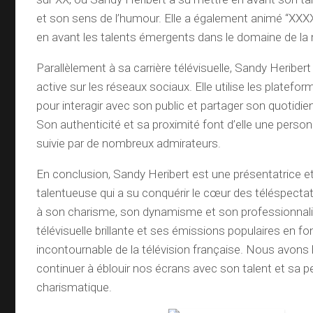
et son sens de l’humour. Elle a également animé “XXXX
en avant les talents émergents dans le domaine de la
Parallèlement à sa carrière télévisuelle, Sandy Heriber
active sur les réseaux sociaux. Elle utilise les platef
pour interagir avec son public et partager son quotidie
Son authenticité et sa proximité font d’elle une person
suivie par de nombreux admirateurs.
En conclusion, Sandy Heribert est une présentatrice e
talentueuse qui a su conquérir le cœur des téléspecta
à son charisme, son dynamisme et son professionnali
télévisuelle brillante et ses émissions populaires en fo
incontournable de la télévision française. Nous avons h
continuer à éblouir nos écrans avec son talent et sa p
charismatique.