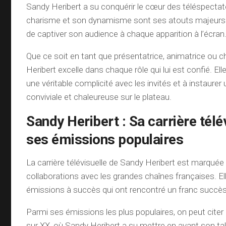
Sandy Heribert a su conquérir le cœur des téléspectat
charisme et son dynamisme sont ses atouts majeurs q
de captiver son audience à chaque apparition à l’écran
Que ce soit en tant que présentatrice, animatrice ou 
Heribert excelle dans chaque rôle qui lui est confié. Ell
une véritable complicité avec les invités et à instaur
conviviale et chaleureuse sur le plateau.
Sandy Heribert : Sa carrière télé
ses émissions populaires
La carrière télévisuelle de Sandy Heribert est marqu
collaborations avec les grandes chaînes françaises. El
émissions à succès qui ont rencontré un franc succès
Parmi ses émissions les plus populaires, on peut citer
sur XX, où Sandy Heribert a su mettre en avant son ta