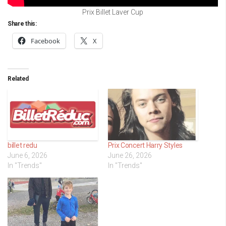
Prix Billet Laver Cup
Share this:
Facebook
X
Related
billet redu
Prix Concert Harry Styles
June 6, 2026
June 26, 2026
In "Trends"
In "Trends"