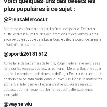
Voici quelques-uns des tweets les
plus populaires à ce sujet :
@PrensaMercosur
Apprenez les détails à ce sujet : La fin d’une époque : Federer a
quitté le terrain au milieu des acclamations et des larmes. Après
avoir perdu en double de la Laver Cup, le célèbre joueur de tennis a
décidé d’arrêter à Londres.
@sportli26181512
Après la fin de sa carrière de tennis, Roger Federer a remercié ses
fans sur les réseaux sociaux en écrivant : “Merci, c’était une super
soirée.” Le dernier match de tennis de Roger Federer était un match
de double avec Rafa Nadal dans la Laver Cup. Ce fut un match très
excitant, et le lendemain, Federer s’est rendu sur les réseaux
sociaux pour remercier tout le monde pour cette expérience
incroyable.
@wayne wlu