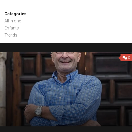
Categories
All in one
Enfants
Trends
0