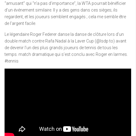
“amusant” qui “n’a pas d’importance”, la WTA pourrait bénéficier
d’un événement similaire. Il y a des gens dans ces sièges; ils
regardent, et les joueurs semblent engagés ; cela me semble être
de l’argent facile.
Le légendaire Roger Federer danse la danse de clôture lors d’un
double match contre Rafa Nadal à la Laver Cup (@lsdp to) avant
de devenir l’un des plus grands joueurs de tennis de tous les
temps. match dramatique qui s’est conclu avec Roger en larmes.
#tennis