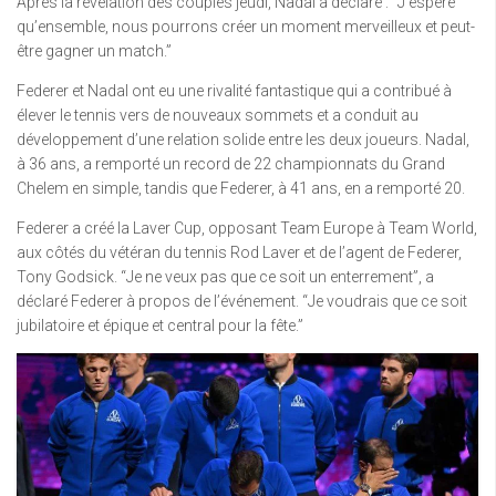
Après la révélation des couples jeudi, Nadal a déclaré : “J’espère
qu’ensemble, nous pourrons créer un moment merveilleux et peut-
être gagner un match.”
Federer et Nadal ont eu une rivalité fantastique qui a contribué à
élever le tennis vers de nouveaux sommets et a conduit au
développement d’une relation solide entre les deux joueurs. Nadal,
à 36 ans, a remporté un record de 22 championnats du Grand
Chelem en simple, tandis que Federer, à 41 ans, en a remporté 20.
Federer a créé la Laver Cup, opposant Team Europe à Team World,
aux côtés du vétéran du tennis Rod Laver et de l’agent de Federer,
Tony Godsick. “Je ne veux pas que ce soit un enterrement”, a
déclaré Federer à propos de l’événement. “Je voudrais que ce soit
jubilatoire et épique et central pour la fête.”