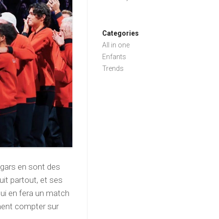
Categories
All in one
Enfants
Trends
x gars en sont des
uit partout, et ses
ui en fera un match
ment compter sur