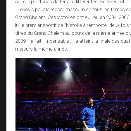
sur cinq surfaces de terrain différentes. Federer est à
Djokovic pour le record masculin de tous les temps de 
Grand Chelem. Ces victoires ont eu lieu en 2004, 2006 e
lui le premier sportif de l’histoire à remporter deux fois
titres du Grand Chelem au cours de la même année civi
2009, il a fait l’impensable : il a atteint la finale des 
majeurs la même année.