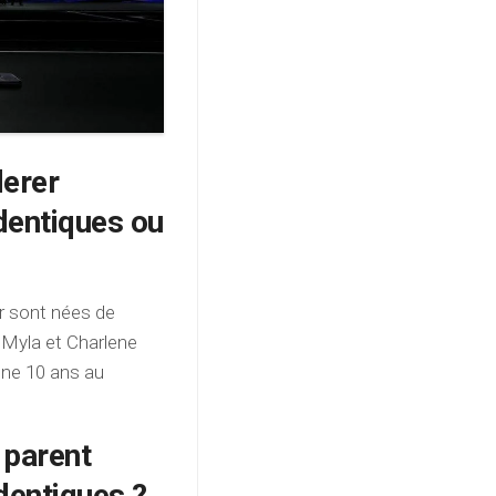
derer
identiques ou
r sont nées de
 Myla et Charlene
onne 10 ans au
r parent
dentiques ?