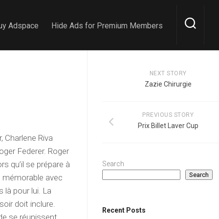
uy Adspace
Hide Ads for Premium Members
NEXT STORY
Zazie Chirurgie
PREVIOUS STORY
Prix Billet Laver Cup
, Charlene Riva
oger Federer. Roger
s qu’il se prépare à
Search
Search
blé mémorable avec
là pour lui. La
ir doit inclure.
Recent Posts
de se réunissent