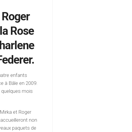
e Roger
la Rose
Charlene
Federer.
uatre enfants
e à Bâle en 2009.
9, quelques mois
 Mirka et Roger
s accueilleront non
veaux paquets de