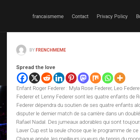
francaismeme
Contact
Privacy Policy
B
BY
FRENCHMEME
Spread the love
Enfant Roger Federer : Myla Rose Federer, Leo Federer
Federer et Lenny Federer sont les quatre enfants de R
Federer dépendra du soutien de ses quatre enfants alor
disputer le dernier match de sa carrière dans un dou
Rafael Nadal. Des jumeaux adorables qui sont toujours 
Laver Cup est la seule chose que le programme de ce so
Chaque année, les meilleurs joueurs de tennis du mon