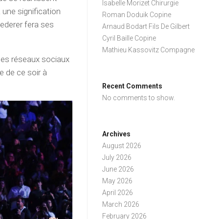
Isabelle Morizet Chirurgie
une signification
Roman Doduik Copine
ederer fera ses
Arnaud Bodart Fils De Gilbert
Cyril Baille Copine
Mathieu Kassovitz Compagne
 les réseaux sociaux
le de ce soir à
Recent Comments
No comments to show.
Archives
August 2026
July 2026
June 2026
May 2026
April 2026
March 2026
February 2026