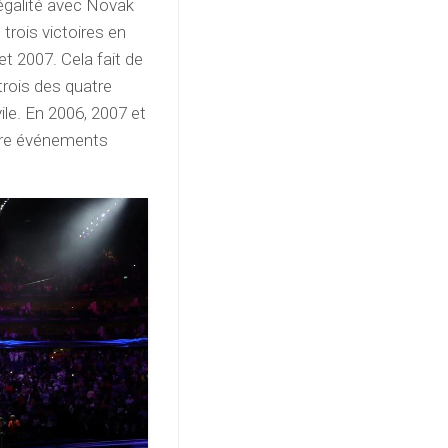
 égalité avec Novak
trois victoires en
t 2007. Cela fait de
 trois des quatre
le. En 2006, 2007 et
quatre événements