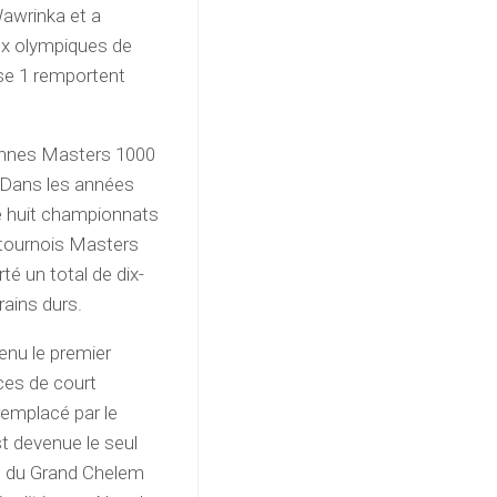
Wawrinka et a
ux olympiques de
sse 1 remportent
ronnes Masters 1000
. Dans les années
e huit championnats
 tournois Masters
té un total de dix-
ains durs.
enu le premier
ces de court
remplacé par le
st devenue le seul
ois du Grand Chelem