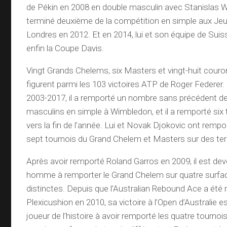
de Pékin en 2008 en double masculin avec Stanislas 
terminé deuxième de la compétition en simple aux Je
Londres en 2012. Et en 2014, lui et son équipe de Sui
enfin la Coupe Davis.
Vingt Grands Chelems, six Masters et vingt-huit cou
figurent parmi les 103 victoires ATP de Roger Federer
2003-2017, il a remporté un nombre sans précédent d
masculins en simple à Wimbledon, et il a remporté six
vers la fin de l’année. Lui et Novak Djokovic ont rempor
sept tournois du Grand Chelem et Masters sur des terr
Après avoir remporté Roland Garros en 2009, il est dev
homme à remporter le Grand Chelem sur quatre surfa
distinctes. Depuis que l’Australian Rebound Ace a été 
Plexicushion en 2010, sa victoire à l’Open d’Australie e
joueur de l’histoire à avoir remporté les quatre tourn