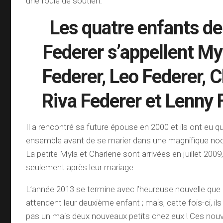
une foule de soutien.
Les quatre enfants d
Federer s’appellent My
Federer, Leo Federer, 
Riva Federer et Lenny 
Il a rencontré sa future épouse en 2000 et ils ont eu q
ensemble avant de se marier dans une magnifique noc
La petite Myla et Charlene sont arrivées en juillet 200
seulement après leur mariage.
L’année 2013 se termine avec l’heureuse nouvelle que
attendent leur deuxième enfant ; mais, cette fois-ci, il
pas un mais deux nouveaux petits chez eux ! Ces nou