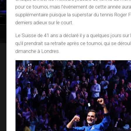
pour ce tournoi, mais l’événement de cette année aura 
supplémentaire puisque la superstar du tennis Roger F
derniers adieux sur le court.
Le Suisse de 41 ans a déclaré il y a quelques jours sur
qu’il prendrait sa retraite après ce tournoi, qui se dérou
dimanche à Londres.