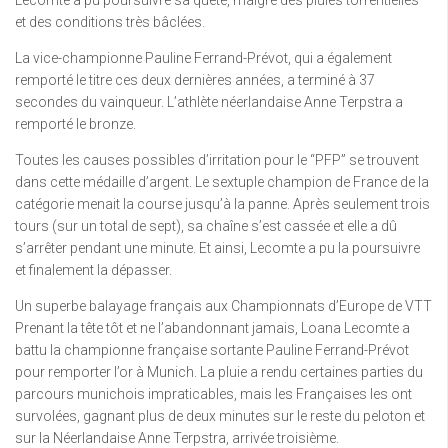
et des conditions très bâclées.
La vice-championne Pauline Ferrand-Prévot, qui a également
remporté le titre ces deux dernières années, a terminé à 37
secondes du vainqueur. L’athlète néerlandaise Anne Terpstra a
remporté le bronze.
Toutes les causes possibles d’irritation pour le “PFP” se trouvent
dans cette médaille d’argent. Le sextuple champion de France de la
catégorie menait la course jusqu’à la panne. Après seulement trois
tours (sur un total de sept), sa chaîne s’est cassée et elle a dû
s’arrêter pendant une minute. Et ainsi, Lecomte a pu la poursuivre
et finalement la dépasser.
Un superbe balayage français aux Championnats d’Europe de VTT
Prenant la tête tôt et ne l’abandonnant jamais, Loana Lecomte a
battu la championne française sortante Pauline Ferrand-Prévot
pour remporter l’or à Munich. La pluie a rendu certaines parties du
parcours munichois impraticables, mais les Françaises les ont
survolées, gagnant plus de deux minutes sur le reste du peloton et
sur la Néerlandaise Anne Terpstra, arrivée troisième.