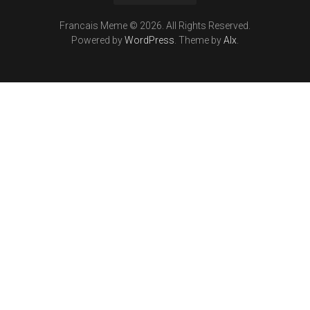
Francais Meme © 2026. All Rights Reserved.
Powered by
WordPress
. Theme by
Alx
.