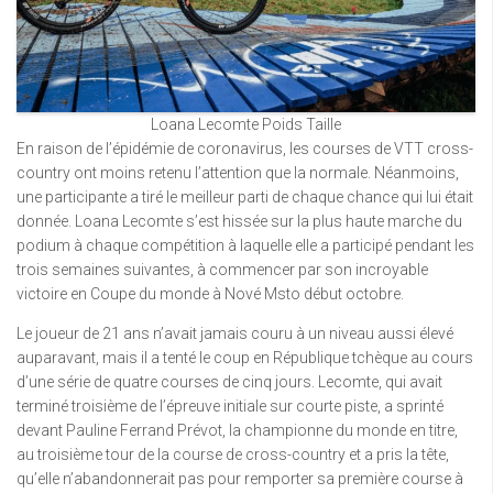
Loana Lecomte Poids Taille
En raison de l’épidémie de coronavirus, les courses de VTT cross-
country ont moins retenu l’attention que la normale. Néanmoins,
une participante a tiré le meilleur parti de chaque chance qui lui était
donnée. Loana Lecomte s’est hissée sur la plus haute marche du
podium à chaque compétition à laquelle elle a participé pendant les
trois semaines suivantes, à commencer par son incroyable
victoire en Coupe du monde à Nové Msto début octobre.
Le joueur de 21 ans n’avait jamais couru à un niveau aussi élevé
auparavant, mais il a tenté le coup en République tchèque au cours
d’une série de quatre courses de cinq jours. Lecomte, qui avait
terminé troisième de l’épreuve initiale sur courte piste, a sprinté
devant Pauline Ferrand Prévot, la championne du monde en titre,
au troisième tour de la course de cross-country et a pris la tête,
qu’elle n’abandonnerait pas pour remporter sa première course à