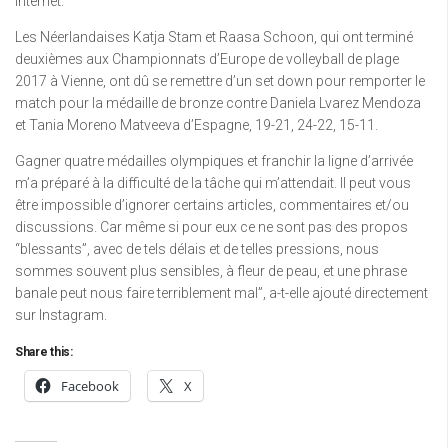
internet.
Les Néerlandaises Katja Stam et Raasa Schoon, qui ont terminé
deuxièmes aux Championnats d’Europe de volleyball de plage
2017 à Vienne, ont dû se remettre d’un set down pour remporter le
match pour la médaille de bronze contre Daniela Lvarez Mendoza
et Tania Moreno Matveeva d’Espagne, 19-21, 24-22, 15-11.
Gagner quatre médailles olympiques et franchir la ligne d’arrivée
m’a préparé à la difficulté de la tâche qui m’attendait. Il peut vous
être impossible d’ignorer certains articles, commentaires et/ou
discussions. Car même si pour eux ce ne sont pas des propos
“blessants”, avec de tels délais et de telles pressions, nous
sommes souvent plus sensibles, à fleur de peau, et une phrase
banale peut nous faire terriblement mal”, a-t-elle ajouté directement
sur Instagram.
Share this:
Facebook
X