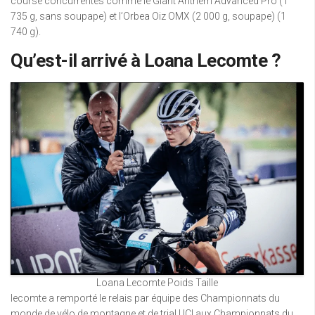
course concurrentes comme le Giant Anthem Advanced Pro (1
735 g, sans soupape) et l’Orbea Oiz OMX (2 000 g, soupape) (1
740 g).
Qu’est-il arrivé à Loana Lecomte ?
Loana Lecomte Poids Taille
lecomte a remporté le relais par équipe des Championnats du
monde de vélo de montagne et de trial UCI aux Championnats du