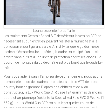
Loana Lecomte Poids Taille
Les roulements CeramicSpeed ​​SLT de série sur la version CFR ne
nécessitent aucun entretien, peuvent résister à l’humidité et à la
corrosion et sont garantis à vie. Afin d’éviter que le guidon ne se
torde et n’écrase le tube supérieur, le cadre est équipé d’un quixle
arrière sans outil et d’une unité de protection contre les chocs. Le
boulon de montage du guide-chaîne est plus lourd que le guide lui-
même.
Pour vous aider à saisir l’ampleur de ce changement, nous avons
comparé le poids des cadres de plusieurs autres VTT de cross-
country haut de gamme. D’après nos chiffres et ceux du
constructeur, la Lux World Cup CFR pèse 124 grammes de moins
que la championne précédente, la Specialized Epic EVO S-Works (1
659 g). Le Lux World Cup CFR est plus léger que les roues de