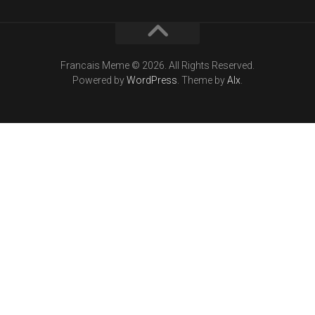
Francais Meme © 2026. All Rights Reserved.
Powered by
WordPress
. Theme by
Alx
.