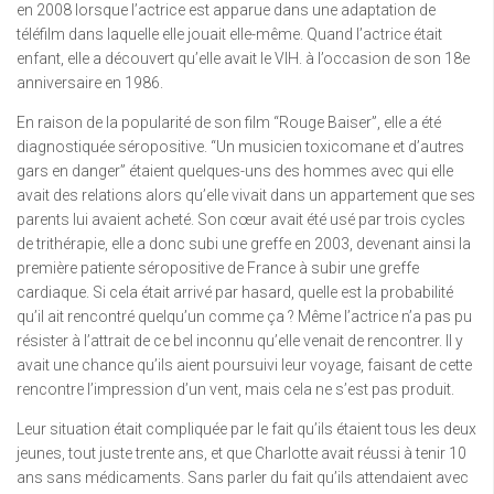
en 2008 lorsque l’actrice est apparue dans une adaptation de
téléfilm dans laquelle elle jouait elle-même. Quand l’actrice était
enfant, elle a découvert qu’elle avait le VIH. à l’occasion de son 18e
anniversaire en 1986.
En raison de la popularité de son film “Rouge Baiser”, elle a été
diagnostiquée séropositive. “Un musicien toxicomane et d’autres
gars en danger” étaient quelques-uns des hommes avec qui elle
avait des relations alors qu’elle vivait dans un appartement que ses
parents lui avaient acheté. Son cœur avait été usé par trois cycles
de trithérapie, elle a donc subi une greffe en 2003, devenant ainsi la
première patiente séropositive de France à subir une greffe
cardiaque. Si cela était arrivé par hasard, quelle est la probabilité
qu’il ait rencontré quelqu’un comme ça ? Même l’actrice n’a pas pu
résister à l’attrait de ce bel inconnu qu’elle venait de rencontrer. Il y
avait une chance qu’ils aient poursuivi leur voyage, faisant de cette
rencontre l’impression d’un vent, mais cela ne s’est pas produit.
Leur situation était compliquée par le fait qu’ils étaient tous les deux
jeunes, tout juste trente ans, et que Charlotte avait réussi à tenir 10
ans sans médicaments. Sans parler du fait qu’ils attendaient avec