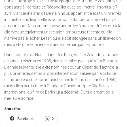
nouveaux projets. C’est à cette époque que Charlotte Valandrey se
consacre à l’écriture de Réconcilier avec soi-même. Il sortira le 7
avril. L’ancienne star de Demain nous appartient a écrit un livre très
intimiste dans lequel elle évoque son enfance, son père et sa vie
amoureuse. Dans une interview accordée à nos confrères de Gala,
elle évoque également une relation amoureuse récente qu’elle
n’arrive pas à lâcher. Le fait qu’elle soit allongée dans un lit avec un
mec a été une expérience vraiment remarquable pour elle.
Dans son rôle de Nadia dans Red Kiss, Valérie Valandrey fait ses
débuts au cinéma en 1985, dans le thriller politique Véra Belmont.
L’année suivante, elle a été nominée pour un César de “l’actrice la
plus prometteuse” pour son interprétation saluée par la critique
d’une adolescente communiste dans le Paris des années 1950,
mais elle a perdu face à Charlotte Gainsbourg. Le 36e Festival
international du film de Berlin lui a décerné l’Ours d’argent de la
meilleure actrice.
Share this:
Facebook
X