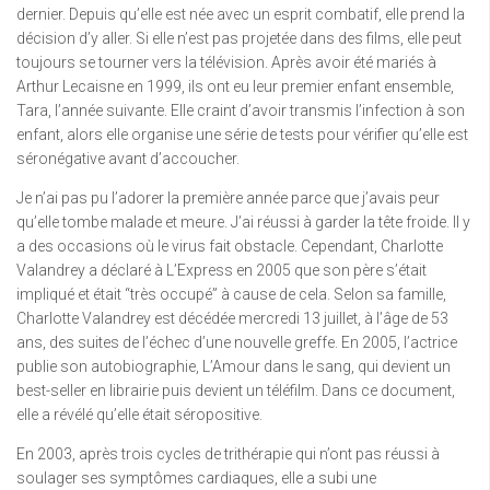
dernier. Depuis qu’elle est née avec un esprit combatif, elle prend la
décision d’y aller. Si elle n’est pas projetée dans des films, elle peut
toujours se tourner vers la télévision. Après avoir été mariés à
Arthur Lecaisne en 1999, ils ont eu leur premier enfant ensemble,
Tara, l’année suivante. Elle craint d’avoir transmis l’infection à son
enfant, alors elle organise une série de tests pour vérifier qu’elle est
séronégative avant d’accoucher.
Je n’ai pas pu l’adorer la première année parce que j’avais peur
qu’elle tombe malade et meure. J’ai réussi à garder la tête froide. Il y
a des occasions où le virus fait obstacle. Cependant, Charlotte
Valandrey a déclaré à L’Express en 2005 que son père s’était
impliqué et était “très occupé” à cause de cela. Selon sa famille,
Charlotte Valandrey est décédée mercredi 13 juillet, à l’âge de 53
ans, des suites de l’échec d’une nouvelle greffe. En 2005, l’actrice
publie son autobiographie, L’Amour dans le sang, qui devient un
best-seller en librairie puis devient un téléfilm. Dans ce document,
elle a révélé qu’elle était séropositive.
En 2003, après trois cycles de trithérapie qui n’ont pas réussi à
soulager ses symptômes cardiaques, elle a subi une