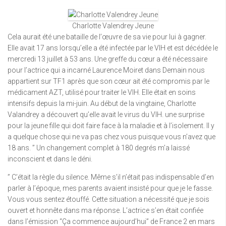
Charlotte Valendrey Jeune
Cela aurait été une bataille de l’œuvre de sa vie pour lui à gagner.
Elle avait 17 ans lorsqu’elle a été infectée par le VIH et est décédée le
mercredi 13 juillet à 53 ans. Une greffe du cœur a été nécessaire
pour l’actrice qui a incarné Laurence Moiret dans Demain nous
appartient sur TF1 après que son cœur ait été compromis par le
médicament AZT, utilisé pour traiter le VIH. Elle était en soins
intensifs depuis la mi-juin. Au début de la vingtaine, Charlotte
Valandrey a découvert qu’elle avait le virus du VIH. une surprise
pour la jeune fille qui doit faire face à la maladie et à l’isolement. Il y
a quelque chose qui ne va pas chez vous puisque vous n’avez que
18 ans. ” Un changement complet à 180 degrés m’a laissé
inconscient et dans le déni.
” C’était la règle du silence. Même s’il n’était pas indispensable d’en
parler à l’époque, mes parents avaient insisté pour que je le fasse.
Vous vous sentez étouffé. Cette situation a nécessité que je sois
ouvert et honnête dans ma réponse. L’actrice s’en était confiée
dans l’émission “Ça commence aujourd’hui” de France 2 en mars