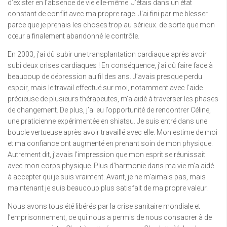
d’exister en l’absence de vie elle-même. J’étais dans un état
constant de conflit avec ma propre rage. J’ai fini par me blesser
parce que je prenais les choses trop au sérieux. de sorte que mon
cœur a finalement abandonné le contrôle.
En 2003, j’ai dû subir une transplantation cardiaque après avoir
subi deux crises cardiaques ! En conséquence, j’ai dû faire face à
beaucoup de dépression au fil des ans. J’avais presque perdu
espoir, mais le travail effectué sur moi, notamment avec l’aide
précieuse de plusieurs thérapeutes, m’a aidé à traverser les phases
de changement. De plus, j’ai eu l’opportunité de rencontrer Céline,
une praticienne expérimentée en shiatsu. Je suis entré dans une
boucle vertueuse après avoir travaillé avec elle. Mon estime de moi
et ma confiance ont augmenté en prenant soin de mon physique.
Autrement dit, j’avais l’impression que mon esprit se réunissait
avec mon corps physique. Plus d’harmonie dans ma vie m’a aidé
à accepter qui je suis vraiment. Avant, je ne m’aimais pas, mais
maintenant je suis beaucoup plus satisfait de ma propre valeur.
Nous avons tous été libérés par la crise sanitaire mondiale et
l’emprisonnement, ce qui nous a permis de nous consacrer à de