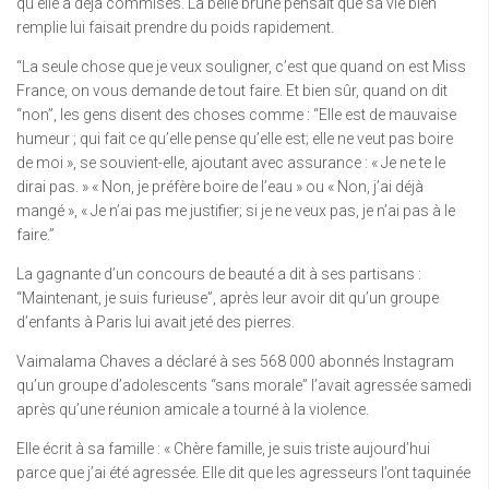
qu’elle a déjà commises. La belle brune pensait que sa vie bien
remplie lui faisait prendre du poids rapidement.
“La seule chose que je veux souligner, c’est que quand on est Miss
France, on vous demande de tout faire. Et bien sûr, quand on dit
“non”, les gens disent des choses comme : “Elle est de mauvaise
humeur ; qui fait ce qu’elle pense qu’elle est; elle ne veut pas boire
de moi », se souvient-elle, ajoutant avec assurance : « Je ne te le
dirai pas. » « Non, je préfère boire de l’eau » ou « Non, j’ai déjà
mangé », « Je n’ai pas me justifier; si je ne veux pas, je n’ai pas à le
faire.”
La gagnante d’un concours de beauté a dit à ses partisans :
“Maintenant, je suis furieuse”, après leur avoir dit qu’un groupe
d’enfants à Paris lui avait jeté des pierres.
Vaimalama Chaves a déclaré à ses 568 000 abonnés Instagram
qu’un groupe d’adolescents “sans morale” l’avait agressée samedi
après qu’une réunion amicale a tourné à la violence.
Elle écrit à sa famille : « Chère famille, je suis triste aujourd’hui
parce que j’ai été agressée. Elle dit que les agresseurs l’ont taquinée