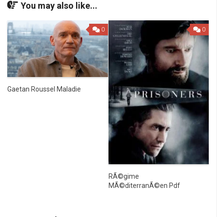
You may also like...
0
0
Gaetan Roussel Maladie
RÃ©gime
MÃ©diterranÃ©en Pdf