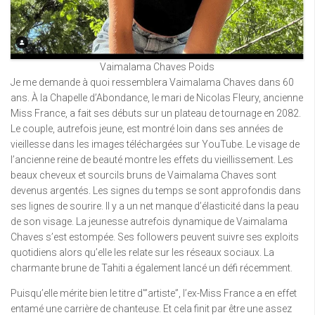
Vaimalama Chaves Poids
Je me demande à quoi ressemblera Vaimalama Chaves dans 60
ans. À la Chapelle d’Abondance, le mari de Nicolas Fleury, ancienne
Miss France, a fait ses débuts sur un plateau de tournage en 2082.
Le couple, autrefois jeune, est montré loin dans ses années de
vieillesse dans les images téléchargées sur YouTube. Le visage de
l’ancienne reine de beauté montre les effets du vieillissement. Les
beaux cheveux et sourcils bruns de Vaimalama Chaves sont
devenus argentés. Les signes du temps se sont approfondis dans
ses lignes de sourire. Il y a un net manque d’élasticité dans la peau
de son visage. La jeunesse autrefois dynamique de Vaimalama
Chaves s’est estompée. Ses followers peuvent suivre ses exploits
quotidiens alors qu’elle les relate sur les réseaux sociaux. La
charmante brune de Tahiti a également lancé un défi récemment.
Puisqu’elle mérite bien le titre d'”artiste”, l’ex-Miss France a en effet
entamé une carrière de chanteuse. Et cela finit par être une assez