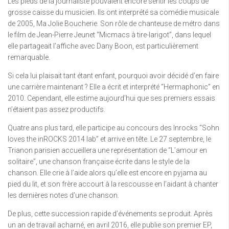
Les pieds de la journaliste pouvaient encore sentir les coups de
grosse caisse du musicien. Ils ont interprété sa comédie musicale
de 2005, Ma Jolie Boucherie. Son rôle de chanteuse de métro dans
le film de Jean-Pierre Jeunet “Micmacs à tire-larigot”, dans lequel
elle partageait l’affiche avec Dany Boon, est particulièrement
remarquable.
Si cela lui plaisait tant étant enfant, pourquoi avoir décidé d’en faire
une carrière maintenant ? Elle a écrit et interprété “Hermaphonic” en
2010. Cependant, elle estime aujourd’hui que ses premiers essais
n’étaient pas assez productifs.
Quatre ans plus tard, elle participe au concours des Inrocks “Sohn
loves the inROCKS 2014 lab” et arrive en tête. Le 27 septembre, le
Trianon parisien accueillera une représentation de “L’amour en
solitaire”, une chanson française écrite dans le style de la
chanson. Elle crie à l’aide alors qu’elle est encore en pyjama au
pied du lit, et son frère accourt à la rescousse en l’aidant à chanter
les dernières notes d’une chanson.
De plus, cette succession rapide d’événements se produit. Après
un an de travail acharné, en avril 2016, elle publie son premier EP,