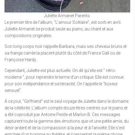
Juliette Armanet Parents
Le premier titre de l’album, “L’amour Solitaire”, est sorti en avril.
Juliette Armanet se produit seule au piano, au chant et aux
compositions originales.
Son long corps noir rappelle Barbara, mais ses cheveux bruns et
sa frange carrée la placent plutôt du côté de France Gall ou de
Françoise Hardy.
Cependant, Juliette est plus actuelle. On dit qu’elle est ” rétro-
moderne “, pour reprendre le terme d’un critique. Elle est connue
pour son indépendance et sa ténacité. On l’appelle le “boxeur
sensuel”.
À ce jour, “Girlfriend” est le seul voyage de Juliette dans le domaine
de la célébrité. L’album compte douze titres centrés sur le piano et
a été coproduit par Antoine Pestle et Marlon B. Ces messages
capturent toute la gamme des émotions que vit une petite amie, du
désir ardent et de la compassion à la peur et à l’anxiété. Elle s’est
entichée d’un homme au théâtre, et il ressentait la même chose