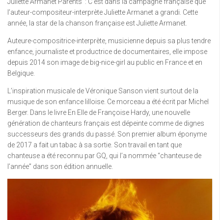
Juliette Armanet Parents : C’est dans la campagne française que
l’auteur-compositeur-interprète Juliette Armanet a grandi. Cette
année, la star de la chanson française est Juliette Armanet.
Auteure-compositrice-interprète, musicienne depuis sa plus tendre
enfance, journaliste et productrice de documentaires, elle impose
depuis 2014 son image de big-nice-girl au public en France et en
Belgique.
L’inspiration musicale de Véronique Sanson vient surtout de la
musique de son enfance lilloise. Ce morceau a été écrit par Michel
Berger. Dans le livre En Elle de Françoise Hardy, une nouvelle
génération de chanteurs français est dépeinte comme de dignes
successeurs des grands du passé. Son premier album éponyme
de 2017 a fait un tabac à sa sortie. Son travail en tant que
chanteuse a été reconnu par GQ, qui l’a nommée “chanteuse de
l’année” dans son édition annuelle.