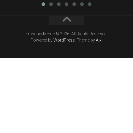
Francais Meme © 2026. All Rights Reserved.
Powered by
WordPress
. Theme by
Alx
.