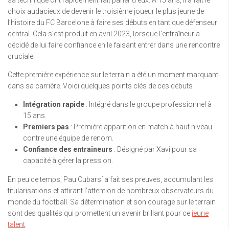
sa technique ont rapidement fait parler d’eux. À 15 ans, il a fait le
choix audacieux de devenir le troisième joueur le plus jeune de
l’histoire du FC Barcelone à faire ses débuts en tant que défenseur
central. Cela s’est produit en avril 2023, lorsque l’entraîneur a
décidé de lui faire confiance en le faisant entrer dans une rencontre
cruciale.
Cette première expérience sur le terrain a été un moment marquant
dans sa carrière. Voici quelques points clés de ces débuts :
Intégration rapide
: Intégré dans le groupe professionnel à
15 ans.
Premiers pas
: Première apparition en match à haut niveau
contre une équipe de renom.
Confiance des entraîneurs
: Désigné par Xavi pour sa
capacité à gérer la pression.
En peu de temps, Pau Cubarsí a fait ses preuves, accumulant les
titularisations et attirant l’attention de nombreux observateurs du
monde du football. Sa détermination et son courage sur le terrain
sont des qualités qui promettent un avenir brillant pour ce
jeune
talent
.