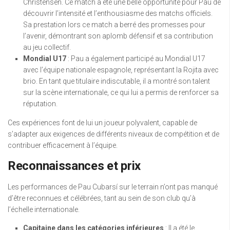
Christensen. Ce match a été une belle opportunité pour Pau de
découvrir l’intensité et l’enthousiasme des matchs officiels.
Sa prestation lors ce match a berré des promesses pour
l’avenir, démontrant son aplomb défensif et sa contribution
au jeu collectif.
Mondial U17
: Pau a également participé au Mondial U17
avec l’équipe nationale espagnole, représentant la Rojita avec
brio. En tant que titulaire indiscutable, il a montré son talent
sur la scène internationale, ce qui lui a permis de renforcer sa
réputation.
Ces expériences font de lui un joueur polyvalent, capable de
s’adapter aux exigences de différents niveaux de compétition et de
contribuer efficacement à l’équipe.
Reconnaissances et prix
Les performances de Pau Cubarsí sur le terrain n’ont pas manqué
d’être reconnues et célébrées, tant au sein de son club qu’à
l’échelle internationale.
Capitaine dans les catégories inférieures
: Il a été le