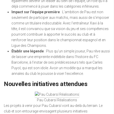
également devenir un leader au sein de l’équipe, un rôle qu’il a
déjà commencé à jouer dans les catégories inférieures.
Impact sur l’équipe première
: L’ambition de Pau est non
seulement de participer aux matchs, mais aussi de s’imposer
comme un titulaire indiscutable. Avec l’entraîneur Xavi à la
tête, il est convaincu que sa vision du jeu et ses compétences
pourront contribuer à apporter le succès au club et à
renforcer leur position dans le championnat espagnol et en
Ligue des Champions.
Établir une légende
: Plus qu’un simple joueur, Pau rêve aussi
de laisser une empreinte indélébile dans l’histoire du FC
Barcelone, à l’instar de ses prédécesseurs tels que Carles
Puyol, qui est son idole. Avoir un modèle qui a marqué les
annales du club le pousse à viser l’excellence.
Nouvelles initiatives attendues
Pau Cubarsí Réalisations
Les projets à venir pour Pau Cubarsí vont au-delà du terrain. Le
club et son entourage envisagent plusieurs initiatives