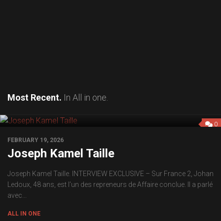
Most Recent.
In All in one.
0
FEBRUARY 19, 2026
Joseph Kamel Taille
Joseph Kamel Taille. INTERVIEW EXCLUSIVE – Sur France 2, Johan
Ledoux, 48 ans, est l’un des repreneurs de Affaire conclue. Il a parlé
avec...
ALL IN ONE