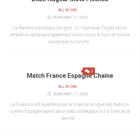
ALL IN ONE
FEBRUARY 17, 2026
La flamme olympique (en grec : O / Olympiak Flóga) est un
emblème olympique également connu sous le nom de torche
olympique ou torche...
0
Match France Espagne Chaine
ALL IN ONE
FEBRUARY 17, 2026
La France s’est qualifiée pour la finale de la Ligue des Nations
contre l’Espagne après avoir battu la Belgique 3-2 à Turin jeudi
dernier....