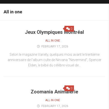
All in one
0
Jeux Olympiques Montréal
ALL IN ONE
FEBRUARY 17, 2026
Selon le magazine Variety, quelques mois avant le trentième
anniversaire de l’album culte de Nirvana “Nevermind”, Spencer
Elden, le bébé du célèbre visuel de...
0
Zoomania Animalerie
ALL IN ONE
FEBRUARY 17, 2026