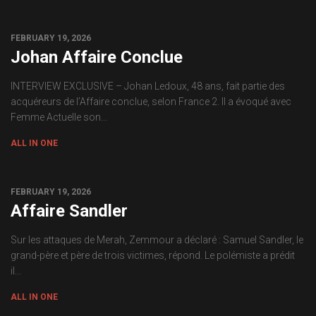
0
FEBRUARY 19, 2026
Johan Affaire Conclue
INTERVIEW EXCLUSIVE – Johan Ledoux, 48 ans, fait partie des
acquéreurs de l’Affaire conclue, selon France 2. Il a évoqué avec
Femme Actuelle son...
ALL IN ONE
0
FEBRUARY 19, 2026
Affaire Sandler
Sur les attaques de Merah, Zemmour a déclaré : Samuel Sandler, le
grand-père et père de trois victimes, répond. Le polémiste a prédit
il...
ALL IN ONE