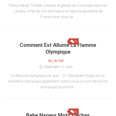
Pierre-Adrien Thollet, créateur et gérant de Zoomalia dans les
Landes, a fait de son animalerie en ligne la deuxième de
France avec plus de...
0
Comment Est Allumé La Flamme
Olympique
ALL IN ONE
FEBRUARY 17, 2026
La flamme olympique (en grec : O / Olympiak Flóga) est un
emblème olympique également connu sous le nom de torche
olympique ou torche...
0
Bebe Nageur Mots Fleches