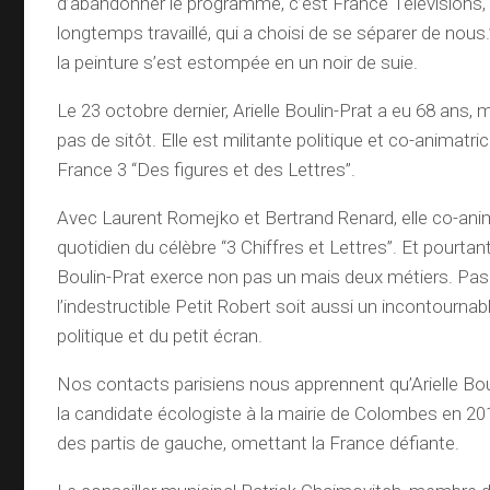
d’abandonner le programme, c’est France Télévisions, 
longtemps travaillé, qui a choisi de se séparer de nous.”
la peinture s’est estompée en un noir de suie.
Le 23 octobre dernier, Arielle Boulin-Prat a eu 68 ans, m
pas de sitôt. Elle est militante politique et co-animatri
France 3 “Des figures et des Lettres”.
Avec Laurent Romejko et Bertrand Renard, elle co-ani
quotidien du célèbre “3 Chiffres et Lettres”. Et pourtant,
Boulin-Prat exerce non pas un mais deux métiers. Pa
l’indestructible Petit Robert soit aussi un incontournab
politique et du petit écran.
Nos contacts parisiens nous apprennent qu’Arielle Bou
la candidate écologiste à la mairie de Colombes en 201
des partis de gauche, omettant la France défiante.