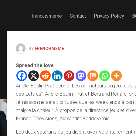
francaismeme
Contact
Privacy Policy
B
BY
FRENCHMEME
Spread the love
Arielle Boulin Prat Jeune: Les animateurs du jeu télévi
des Lettres”, Arielle Boulin-Prat et Bertrand Renard, o
l’émission ne serait diffusée que les week-ends à comp
malgré la chaleur. À propos de la directrice jeux et di
France Télévisions, Alexandra Redde-Amiel :
Les deux vétérans du jeu disent avoir volontairement 