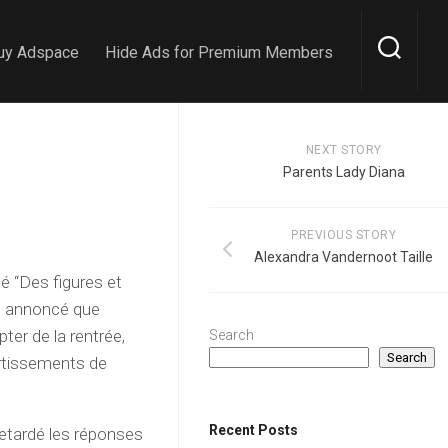
uy Adspace
Hide Ads for Premium Members
NEXT STORY
Parents Lady Diana
PREVIOUS STORY
Alexandra Vandernoot Taille
sé “Des figures et
nt annoncé que
ter de la rentrée,
Search
Search
vertissements de
Recent Posts
retardé les réponses