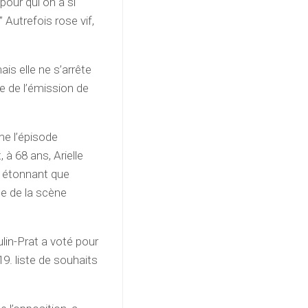
pour qui on a si
 Autrefois rose vif,
ais elle ne s’arrête
ce de l’émission de
me l’épisode
 à 68 ans, Arielle
s étonnant que
le de la scène
lin-Prat a voté pour
9. liste de souhaits