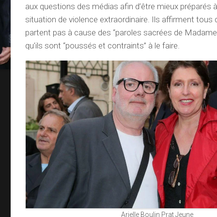
aux questions des médias afin d’être mieux préparés à 
situation de violence extraordinaire. Ils affirment tous 
partent pas à cause des “paroles sacrées de Madame
qu’ils sont “poussés et contraints” à le faire.
Arielle Boulin Prat Jeune