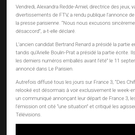
Vendredi, Alexandra Redde-Amiel, directrice des jeux, v
divertissements de FTV, a rendu publique l’annonce d
la presse parisienne. “Nous nous excusons sincèreme
désaccord”, a-t-elle déclaré.
L’ancien candidat Bertrand Renard a présidé la partie e
tandis qu’Arielle Boulin-Prat a présidé la partie écrite. Il
les derniers numéros emballés avant l’été” le 11 septe
annoncé dans Le Parisien.
Autrefois diffusé tous les jours sur France 3, “Des Chi
relooké est désormais à voir exclusivement le week-e
un communiqué annonçant leur départ de France 3, le
l’émission ont cité “une situation” et critiqué les agi
Télévisions.