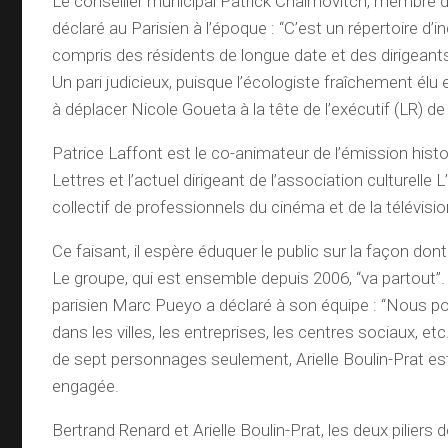
Le conseiller municipal Patrick Chaimovitch, membre de
déclaré au Parisien à l’époque : “C’est un répertoire d’i
compris des résidents de longue date et des dirigeants
Un pari judicieux, puisque l’écologiste fraîchement élu
à déplacer Nicole Goueta à la tête de l’exécutif (LR) de l
Patrice Laffont est le co-animateur de l’émission histo
Lettres et l’actuel dirigeant de l’association culturelle 
collectif de professionnels du cinéma et de la télévis
Ce faisant, il espère éduquer le public sur la façon dont
Le groupe, qui est ensemble depuis 2006, “va partout”. 
parisien Marc Pueyo a déclaré à son équipe : “Nous 
dans les villes, les entreprises, les centres sociaux, e
de sept personnages seulement, Arielle Boulin-Prat 
engagée.
Bertrand Renard et Arielle Boulin-Prat, les deux piliers 