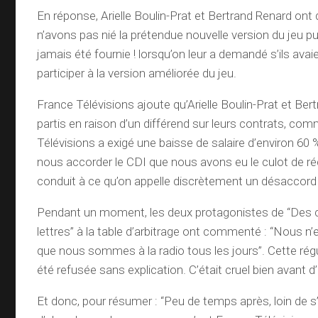
En réponse, Arielle Boulin-Prat et Bertrand Renard ont 
n’avons pas nié la prétendue nouvelle version du jeu pu
jamais été fournie ! lorsqu’on leur a demandé s’ils avai
participer à la version améliorée du jeu.
France Télévisions ajoute qu’Arielle Boulin-Prat et Be
partis en raison d’un différend sur leurs contrats, com
Télévisions a exigé une baisse de salaire d’environ 60 
nous accorder le CDI que nous avons eu le culot de ré
conduit à ce qu’on appelle discrètement un désaccord 
Pendant un moment, les deux protagonistes de “Des c
lettres” à la table d’arbitrage ont commenté : “Nous n’
que nous sommes à la radio tous les jours”. Cette rég
été refusée sans explication. C’était cruel bien avant d’ê
Et donc, pour résumer : “Peu de temps après, loin de s