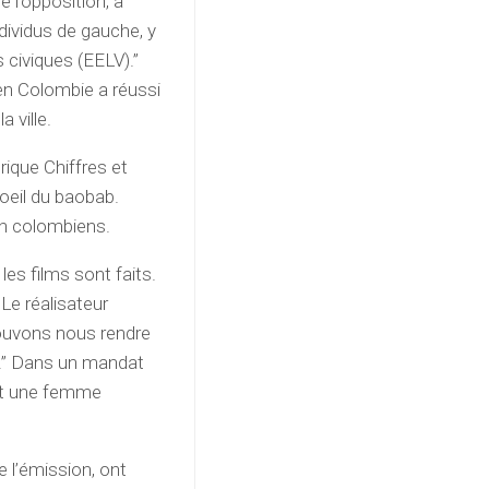
 l’opposition, a
ndividus de gauche, y
 civiques (EELV).”
 en Colombie a réussi
a ville.
rique Chiffres et
L’oeil du baobab.
ion colombiens.
 les films sont faits.
Le réalisateur
pouvons nous rendre
tc.” Dans un mandat
est une femme
de l’émission, ont