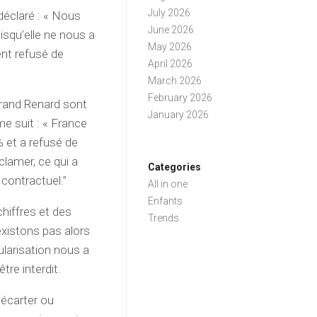
July 2026
déclaré : « Nous
June 2026
isqu’elle ne nous a
May 2026
ent refusé de
April 2026
March 2026
February 2026
rtrand Renard sont
January 2026
me suit : « France
% et a refusé de
clamer, ce qui a
Categories
contractuel.”
All in one
Enfants
hiffres et des
Trends
existons pas alors
ularisation nous a
tre interdit.
’écarter ou