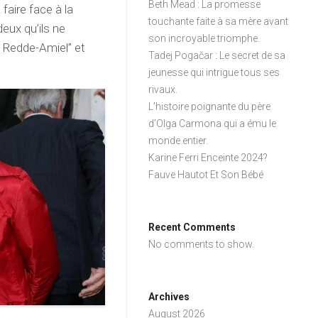
Beth Mead : La promesse
faire face à la
touchante faite à sa mère avant
deux qu’ils ne
son incroyable triomphe.
 Redde-Amiel” et
Tadej Pogačar : Le secret de sa
jeunesse qui intrigue tous ses
rivaux.
L’histoire poignante du père
d’Olga Carmona qui a ému le
monde entier.
Karine Ferri Enceinte 2024?
Fauve Hautot Et Son Bébé
Recent Comments
No comments to show.
Archives
August 2026