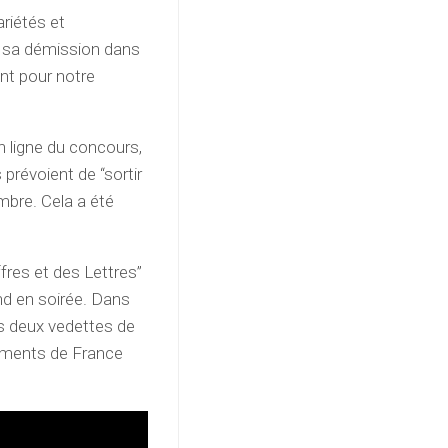
ariétés et
e sa démission dans
nt pour notre
n ligne du concours,
s prévoient de “sortir
mbre. Cela a été
ffres et des Lettres”
nd en soirée. Dans
s deux vedettes de
ssements de France