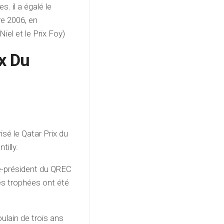
. il a égalé le
re 2006, en
Niel et le Prix Foy)
ix Du
sé le Qatar Prix du
tilly.
e-président du QREC
es trophées ont été
oulain de trois ans