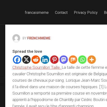
francaismeme
Contact
Privacy Policy
B
BY
FRENCHMEME
Spread the love
Christophe Soumillon Taille.
La taille de cette femme 
cavalier Christophe Soumillon est originaire de Belgiqu
courses de chevaux pur-sang. Lorsque Jean-Marc Soum
il l’a élevé dans une maison de courses hippiques. [1]
Soumillon a remporté sa première course en novembre 
apprenti à l’hippodrome de Chantilly par Cédric Boutin e
l’année, il avait reçu le titre d’apprenti champion.