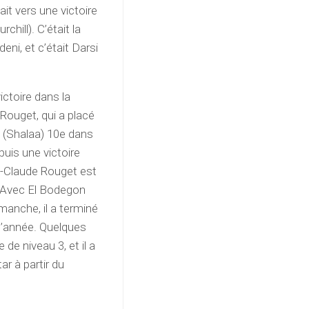
ait vers une victoire
hill). C’était la
eni, et c’était Darsi
ictoire dans la
 Rouget, qui a placé
l (Shalaa) 10e dans
puis une victoire
an-Claude Rouget est
. Avec El Bodegon
imanche, il a terminé
 l’année. Quelques
de niveau 3, et il a
ar à partir du