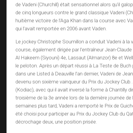
de Vadeni (Churchill) était sensationnel alors qu’il galop
de cinq longueurs contre le grand classique Vadeni (Churc
huitième victoire de l’Aga Khan dans la course avec Vad
qui l’avait remportée en 2006 avant Vaden.
Le jockey Christophe Soumillon a conduit Vadeni à la v
course, également dirigée par l’entraîneur Jean-Claude
Al Hakeem (Siyouni) 4e, Lassaut (Almanzor) 8e et Wel
le peloton. Après un départ réussi à La Teste de Buch 
dans une Listed à Deauville l’an dernier, Vadeni de Je
devenu son sixième vainqueur du Prix du Jockey Club
(Kodiac), avec qui il avait inversé la forme à Chantilly d
troisième de la 3e année lors de la dernière journée de
semaines plus tard, Vadeni a remporté le Prix de Guiche 
été choisi pour participer au Prix du Jockey Club du Qat
décrochage deux, une position prisée.