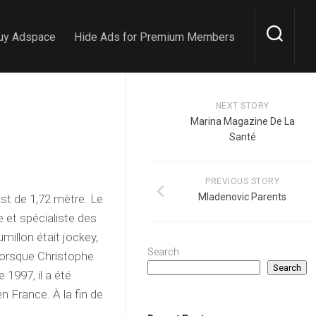
uy Adspace
Hide Ads for Premium Members
NEXT STORY
Marina Magazine De La
Santé
PREVIOUS STORY
Mladenovic Parents
est de 1,72 mètre. Le
e et spécialiste des
illon était jockey,
Search
 Lorsque Christophe
Search
1997, il a été
n France. À la fin de