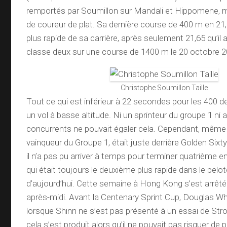
remportés par Soumillon sur Mandali et Hippomene, m
de coureur de plat. Sa dernière course de 400 m en 21,
plus rapide de sa carrière, après seulement 21,65 qu’il 
classe deux sur une course de 1400 m le 20 octobre 2
Christophe Soumillon Taille
Tout ce qui est inférieur à 22 secondes pour les 400 d
un vol à basse altitude. Ni un sprinteur du groupe 1 ni
concurrents ne pouvait égaler cela. Cependant, même 
vainqueur du Groupe 1, était juste derrière Golden Sixty 
il n’a pas pu arriver à temps pour terminer quatrième 
qui était toujours le deuxième plus rapide dans le pel
d’aujourd’hui. Cette semaine à Hong Kong s’est arrêt
après-midi. Avant la Centenary Sprint Cup, Douglas Wh
lorsque Shinn ne s’est pas présenté à un essai de Stro
cela s’est produit alors qu’il ne pouvait pas risquer de 