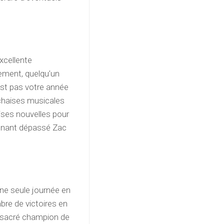
xcellente
lement, quelqu’un
est pas votre année
 chaises musicales
ises nouvelles pour
intenant dépassé Zac
ne seule journée en
mbre de victoires en
st sacré champion de