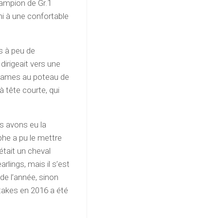
ampion de Gr.1
i à une confortable
s à peu de
dirigeait vers une
 Games au poteau de
 tête courte, qui
s avons eu la
phe a pu le mettre
 était un cheval
arlings, mais il s’est
 de l’année, sinon
Stakes en 2016 a été