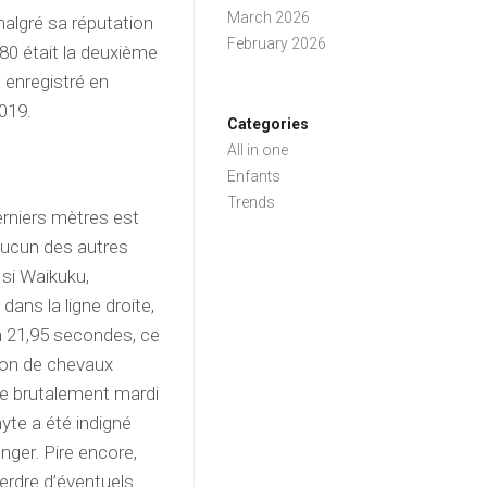
March 2026
algré sa réputation
February 2026
80 était la deuxième
a enregistré en
019.
Categories
All in one
Enfants
Trends
erniers mètres est
 aucun des autres
si Waikuku,
dans la ligne droite,
en 21,95 secondes, ce
oton de chevaux
ée brutalement mardi
yte a été indigné
nger. Pire encore,
perdre d’éventuels