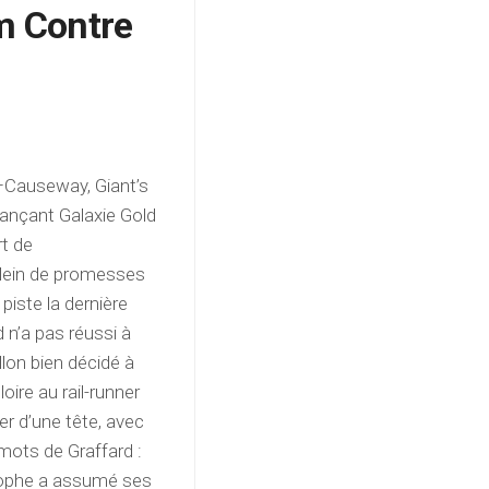
m Contre
–Causeway, Giant’s
vançant Galaxie Gold
rt de
 plein de promesses
piste la dernière
d n’a pas réussi à
lon bien décidé à
loire au rail-runner
er d’une tête, avec
 mots de Graffard :
stophe a assumé ses