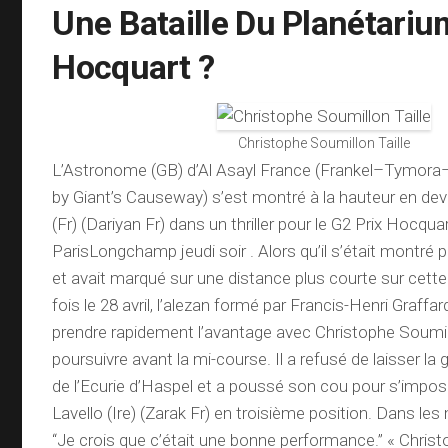
Une Bataille Du Planétariu
Hocquart ?
Christophe Soumillon Taille
L’Astronome (GB) d’Al Asayl France (Frankel–Tymora
by Giant’s Causeway) s’est montré à la hauteur en de
(Fr) (Dariyan Fr) dans un thriller pour le G2 Prix Hocqua
ParisLongchamp jeudi soir . Alors qu’il s’était montré
et avait marqué sur une distance plus courte sur cette 
fois le 28 avril, l’alezan formé par Francis-Henri Graffar
prendre rapidement l’avantage avec Christophe Soumil
poursuivre avant la mi-course. Il a refusé de laisser la g
de l’Ecurie d’Haspel et a poussé son cou pour s’impos
Lavello (Ire) (Zarak Fr) en troisième position. Dans les
“Je crois que c’était une bonne performance.” « Chri