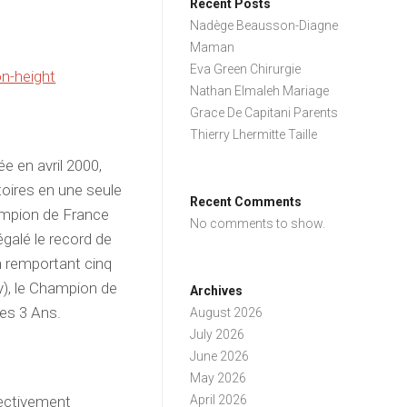
Recent Posts
Nadège Beausson-Diagne
Maman
Eva Green Chirurgie
n-height
Nathan Elmaleh Mariage
Grace De Capitani Parents
Thierry Lhermitte Taille
e en avril 2000,
toires en une seule
Recent Comments
hampion de France
No comments to show.
égalé le record de
n remportant cinq
oy), le Champion de
Archives
es 3 Ans.
August 2026
July 2026
June 2026
May 2026
pectivement
April 2026