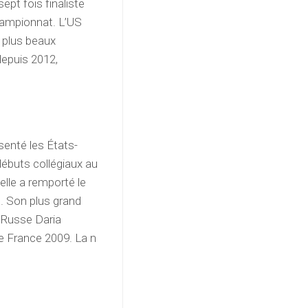
ept fois finaliste
hampionnat. L’US
 plus beaux
depuis 2012,
senté les États-
débuts collégiaux au
lle a remporté le
. Son plus grand
a Russe Daria
de France 2009. La n