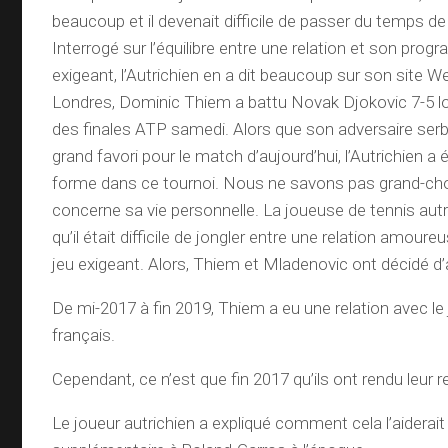
beaucoup et il devenait difficile de passer du temps d
Interrogé sur l’équilibre entre une relation et son pro
exigeant, l’Autrichien en a dit beaucoup sur son site W
Londres, Dominic Thiem a battu Novak Djokovic 7-5 lo
des finales ATP samedi. Alors que son adversaire serb
grand favori pour le match d’aujourd’hui, l’Autrichien a 
forme dans ce tournoi. Nous ne savons pas grand-chos
concerne sa vie personnelle. La joueuse de tennis autr
qu’il était difficile de jongler entre une relation amour
jeu exigeant. Alors, Thiem et Mladenovic ont décidé d’a
De mi-2017 à fin 2019, Thiem a eu une relation avec le
français.
Cependant, ce n’est que fin 2017 qu’ils ont rendu leur r
Le joueur autrichien a expliqué comment cela l’aiderait