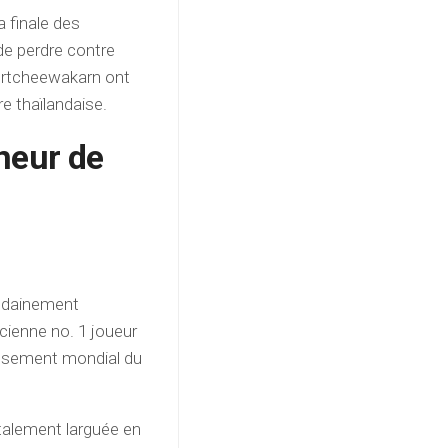
 finale des
de perdre contre
Lertcheewakarn ont
e thaïlandaise.
neur de
soudainement
ncienne no. 1 joueur
lassement mondial du
rutalement larguée en