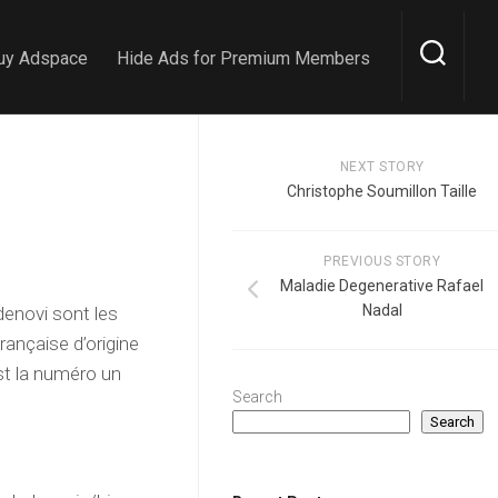
uy Adspace
Hide Ads for Premium Members
NEXT STORY
Christophe Soumillon Taille
PREVIOUS STORY
Maladie Degenerative Rafael
Nadal
enovi sont les
rançaise d’origine
est la numéro un
Search
Search