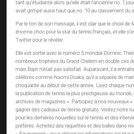
tant qu’étudiante alors qu’elle était l’ancienne no. 1 jo
avait grimpé aussi haut que no. 10 au classement du s
Par le ton de son message, il est clair que le choix de
énorme choc pour la star du tennis français, et elle s’
Twitter pour le révéler.
Elle est sortie avec le numéro 5 mondial Dominic Thi
nombreux trophées du Grand Chelem en double ces de
mais Bajin n’était pas satisfait. Auparavant, il a entra
célèbres comme Naomi Osaka, qu’il a séparée de mani
choquante au début de cette année. Lisez chaque nu
la publication de tennis la plus prestigieuse au monde, 
archives de magazines ». Participez à nos nouveaux «
gagner des cadeaux de tennis gratuits. Visitez notre ru
pour les dernières nouvelles sur le tennis et des inter
préférés. Achetez des raquettes et des balles dans no
« Équipement » pour obtenir les informations les plus 