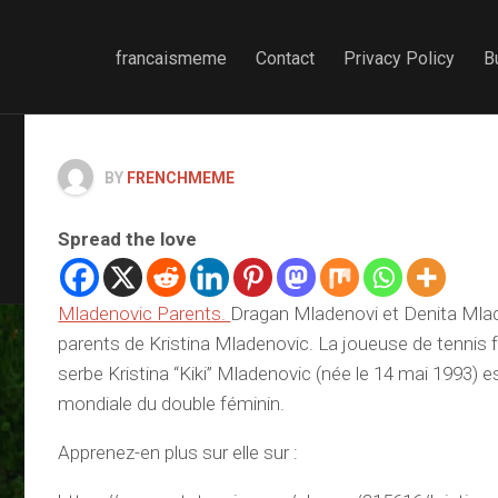
francaismeme
Contact
Privacy Policy
B
BY
FRENCHMEME
Spread the love
Mladenovic Parents.
Dragan Mladenovi et Denita Mlad
parents de Kristina Mladenovic. La joueuse de tennis f
serbe Kristina “Kiki” Mladenovic (née le 14 mai 1993) 
mondiale du double féminin.
Apprenez-en plus sur elle sur :