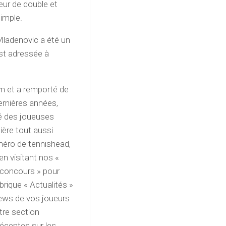
ueur de double et
imple.
 Mladenovic a été un
est adressée à
em et a remporté de
rnières années,
îné des joueuses
ère tout aussi
méro de tennishead,
en visitant nos «
 concours » pour
brique « Actualités »
views de vos joueurs
tre section
récentes sur les