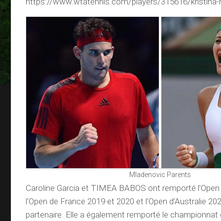
https://www.wtatennis.com/players/315616/kristina-
Mladenovic Parents
Caroline Garcia et TIMEA BABOS ont remporté l’Open d
l’Open de France 2019 et 2020 et l’Open d’Australie 2
partenaire. Elle a également remporté le championnat