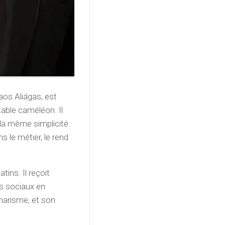
os Aliágas, est
itable caméléon. Il
t la même simplicité.
 le métier, le rend
ins. Il reçoit
ts sociaux en
charisme, et son