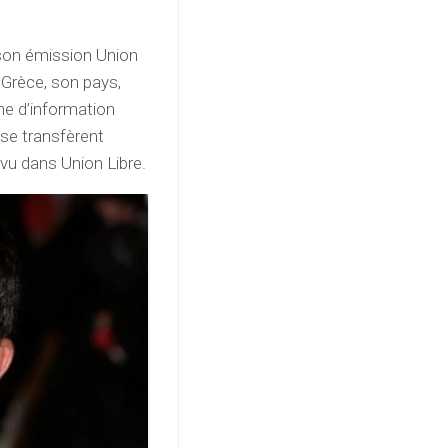
son émission Union
a Grèce, son pays,
ne d’information
 se transfèrent
vu dans Union Libre.