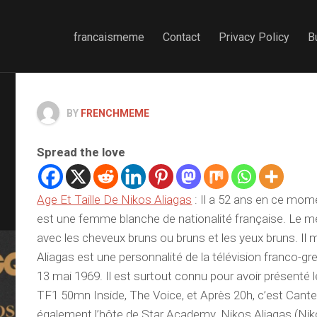
francaismeme
Contact
Privacy Policy
B
BY
FRENCHMEME
Spread the love
Age Et Taille De Nikos Aliagas
: Il a 52 ans en ce mom
est une femme blanche de nationalité française. Le 
avec les cheveux bruns ou bruns et les yeux bruns. I
Aliagas est une personnalité de la télévision franco-gr
13 mai 1969. Il est surtout connu pour avoir présenté
TF1 50mn Inside, The Voice, et Après 20h, c’est Cantel
également l’hôte de Star Academy. Nikos Aliagas (Nik