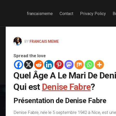
francaismeme
Contact
Privacy Policy
B
BY
FRANCAIS MEME
Spread the love
Quel Âge A Le Mari De Deni
Qui est
Denise Fabre
?
Présentation de Denise Fabre
Denise Fabre, née le 5 septembre 1942 à Nice, est une