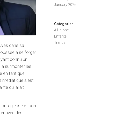
January 2026
Categories
All in one
Enfants
Trends
euves dans sa
 poussée à se forger
 ayant connu un
t à surmonter les
re en tant que
rs médiatique s’est
nte qui allait
contagieuse et son
ter avec des