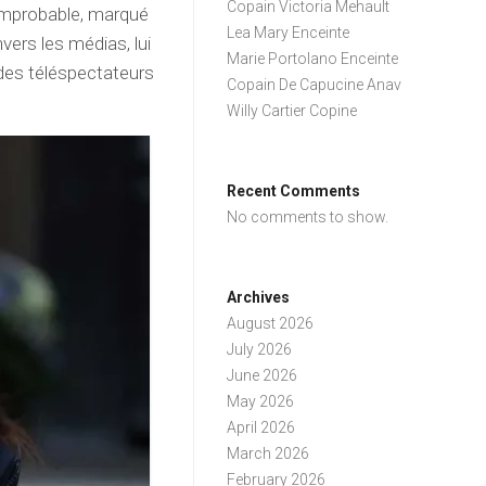
Copain Victoria Mehault
improbable, marqué
Lea Mary Enceinte
ers les médias, lui
Marie Portolano Enceinte
 des téléspectateurs
Copain De Capucine Anav
Willy Cartier Copine
Recent Comments
No comments to show.
Archives
August 2026
July 2026
June 2026
May 2026
April 2026
March 2026
February 2026