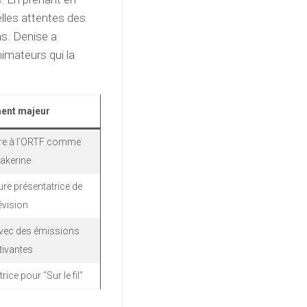
lles attentes des
ans. Denise a
imateurs qui la
ent majeur
ère à l’ORTF comme
akerine
eure présentatrice de
évision
avec des émissions
tivantes
ice pour “Sur le fil”