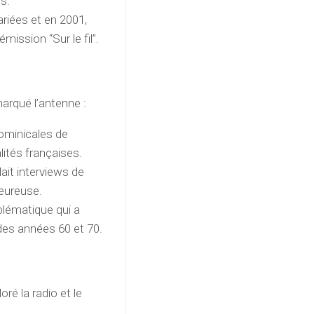
s.
riées et en 2001,
émission “Sur le fil”.
arqué l’antenne :
ominicales de
lités françaises.
ait interviews de
eureuse.
lématique qui a
des années 60 et 70.
ré la radio et le