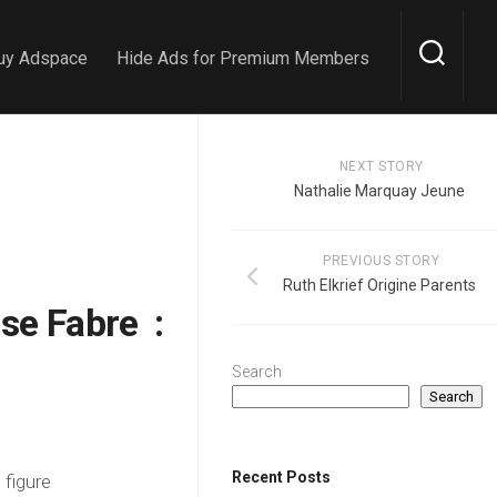
uy Adspace
Hide Ads for Premium Members
NEXT STORY
Nathalie Marquay Jeune
PREVIOUS STORY
Ruth Elkrief Origine Parents
se Fabre :
Search
Search
Recent Posts
 figure