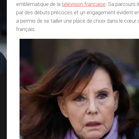
emblématique de la
télévision française
. Sa parcours 
par des débuts précoces et un engagement évident env
a permis de se tailler une place de choix dans le cœur
français.