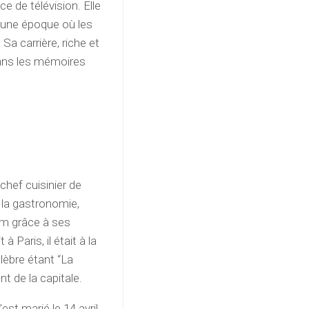
 de télévision. Elle
, une époque où les
Sa carrière, riche et
dans les mémoires
hef cuisinier de
 la gastronomie,
 nom grâce à ses
 Paris, il était à la
élèbre étant “La
 de la capitale.
st marié le 14 avril