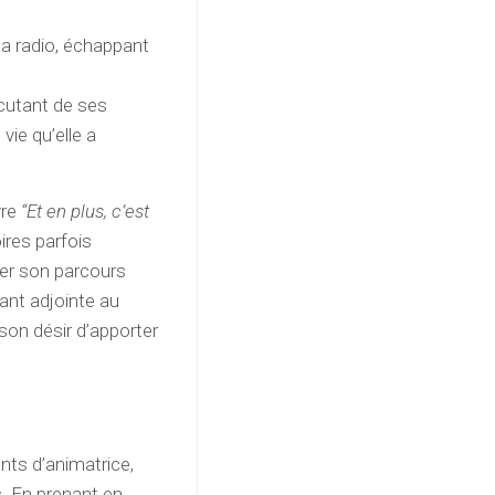
la radio, échappant
iscutant de ses
vie qu’elle a
vre
“Et en plus, c’est
oires parfois
ier son parcours
ant adjointe au
son désir d’apporter
ts d’animatrice,
. En prenant en