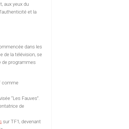
st, aux yeux du
l’authenticité et la
 Commencée dans les
 de la télévision, se
ice de programmes
:
RTF comme
lévisée “Les Fauves”.
entatrice de
s
sur TF1, devenant