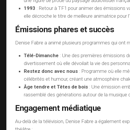
une figure de proue du paysage audiovisuel françai
1993
: Retour à TF1 pour animer des émissions va
elle décroche le titre de meilleure animatrice pour l’
Émissions phares et succès
Denise Fabre a animé plusieurs programmes qui ont m
Télé-Dimanche
: Une des premières émissions d
divertissement où elle dévoilait la vie des personna
Restez donc avec nous
: Programme où elle mêl
célébrités et humour, créant une atmosphère chal
Âge tendre et Têtes de bois
: Une émission emb
rassemblé des générations autour de la musique 
Engagement médiatique
Au-delà de la télévision, Denise Fabre a également explo
théâtre :