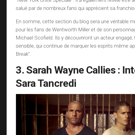
“New York Unité Spéciale”. Il a également révélé être au
salué par de nombreux fans qui apprécient sa franchi
En somme, cette section du blog sera une véritable m
pour les fans de Wentworth Miller et de son personn
Michael Scofield. Ils y découvriront un acteur engagé, 
sensible, qui continue de marquer les esprits même apr
Break”.
3. Sarah Wayne Callies : In
Sara Tancredi