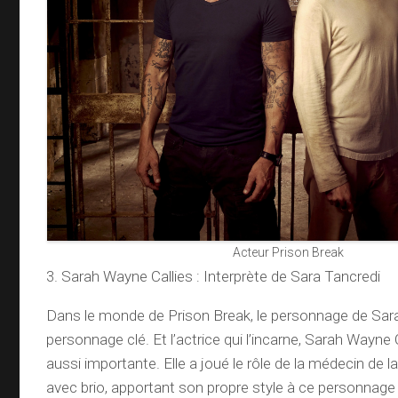
Acteur Prison Break
3. Sarah Wayne Callies : Interprète de Sara Tancredi
Dans le monde de Prison Break, le personnage de Sara
personnage clé. Et l’actrice qui l’incarne, Sarah Wayne C
aussi importante. Elle a joué le rôle de la médecin de l
avec brio, apportant son propre style à ce personnage