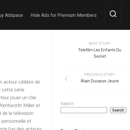
uy Adspace
Hide Ads for Premium Members
NEXT STORY
Telefilm Les Enfants Du
Secret
PREVIOUS STORY
Alain Ducasse Jeune
un acteur célèbre de
e cette série
eur jouer un rôle
Search
 Wentworth Miller et
Search
de la télévision.
e personnelle et
mme l’un des acteurs