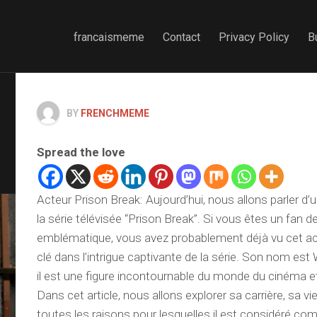
francaismeme
Contact
Privacy Policy
B
BY
FRENCHMEME
Spread the love
Acteur Prison Break: Aujourd’hui, nous allons parler d’
la série télévisée “Prison Break”. Si vous êtes un fan d
emblématique, vous avez probablement déjà vu cet act
clé dans l’intrigue captivante de la série. Son nom est
il est une figure incontournable du monde du cinéma et 
Dans cet article, nous allons explorer sa carrière, sa vi
toutes les raisons pour lesquelles il est considéré co