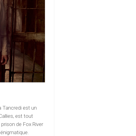
 Tancredi est un
allies, est tout
a prison de Fox River
 énigmatique.