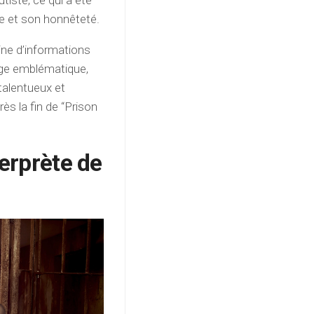
tiste, ce qui a été
se et son honnêteté.
ine d’informations
age emblématique,
talentueux et
ès la fin de “Prison
terprète de