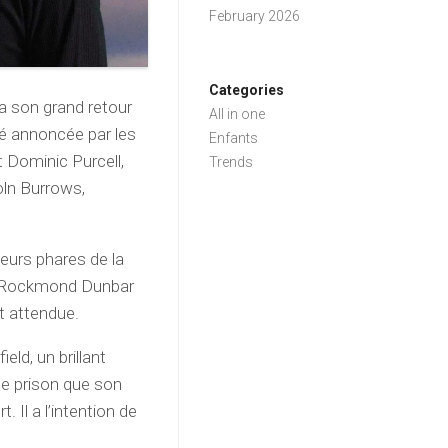
February 2026
Categories
ra son grand retour
All in one
té annoncée par les
Enfants
t Dominic Purcell,
Trends
oln Burrows,
teurs phares de la
et Rockmond Dunbar
t attendue.
eld, un brillant
me prison que son
 Il a l’intention de