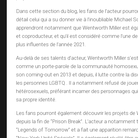
Dans cette section du blog, les fans de l’acteur pourro
détail celui qui a su donner vie à l’inoubliable Michael Sc
apprendront notamment que Wentworth Miller est ég
et coproducteur, et qu’il est considéré comme l’une de
plus influentes de l’année 2021.
Au-delà de ses talents d’acteur, Wentworth Miller s’es
comme un porte-parole de la communauté homosexuelle.
son coming-out en 2013 et depuis, il lutte contre la di
les personnes LGBTQ . Il a notamment refusé de jouer
hétérosexuels, préférant incarner des personnages qui
sa propre identité.
Les fans pourront également découvrir les projets de
depuis la fin de “Prison Break”. L’acteur a notamment tr
“Legends of Tomorrow” et a fait une apparition remarq