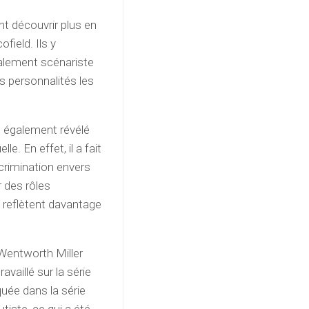
nt découvrir plus en
ofield. Ils y
alement scénariste
s personnalités les
t également révélé
 En effet, il a fait
scrimination envers
 des rôles
 reflètent davantage
 Wentworth Miller
availlé sur la série
uée dans la série