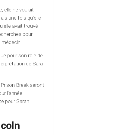
, elle ne voulait
is une fois qu’elle
’elle avait trouvé
echerches pour
e médecin.
nue pour son rôle de
terprétation de Sara
e Prison Break seront
our l’année
ité pour Sarah
ncoln