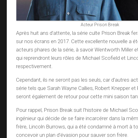
Acteur Prison Break
Après huit ans d’attente, la série culte Prison Break fe
sur nos écrans en 2017. Cette excellente nouvelle a é
acteurs phares de la série, à savoir Wentworth Miller e
qui reprendront leurs rôles de Michael Scofield et Linc
respectivement.
Cependant, ils ne seront pas les seuls, car d’autres ac
série tels que Sarah Wayne Callies, Robert Knepper 
seront également de retour pour cette mini saison tan
Pour rappel, Prison Break suit l’histoire de Michael Scofi
ingénieur qui décide de se faire incarcérer dans la mê
frère, Lincoln Burrows, qui a été condamné à mort à tort.
concevoir un plan d’évasion pour sauver son frère.