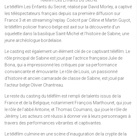
Telefilm Les Enfants Du Secret
Le téléfilm Les Enfants du Secret, réalisé par David Morley, a captivé
les téléspectateurs français depuis sa première diffusion sur
France 3 et en streaming/replay. Coécrit par Céline et Martin Guyot,
le téléfilm policier franco-belge est axé sur la découverte d’un
squelette dans la basilique Saint-Michel et l’histoire de Sabine, une
jeune archéologue bordelaise.
Le casting est également un élément clé de ce captivant téléfilm. Le
rôle principal de Sabine est joué par l’actrice française Julie de
Bona, qui a impressionné les critiques par sa performance
convaincante et émouvante. Le rôle de Louis, un passionné
d’histoire et ancien camarade de classe de Sabine, est joué par
l’acteur belge Olivier Chantreau.
Le reste du casting du téléfilm est rempli de talents issus de la
France et de la Belgique, notamment François Marthouret, qui joue
le rôle de l’abbé Antoine, et Thomas Coumans, qui joue le rôle de
Jérémy. Les acteurs ont réussi à donner vie à leurs personnages à
travers des performances vibrantes et captivantes.
Le téléfilm culmine en une scène d’inauguration de la crypte de la