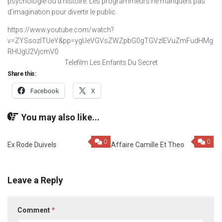
psychologie ou d’histoire. Les programmeurs ne manquent pas
d’imagination pour divertir le public.
https://www.youtube.com/watch?
v=ZYSsozlTUeY&pp=ygUeVGVsZWZpbG0gTGVzIEVuZmFudHMg
RHUgU2VjcmV0
Telefilm Les Enfants Du Secret
Share this:
Facebook
X
You may also like...
0
0
Ex Rode Duivels
Affaire Camille Et Theo
Leave a Reply
Comment
*