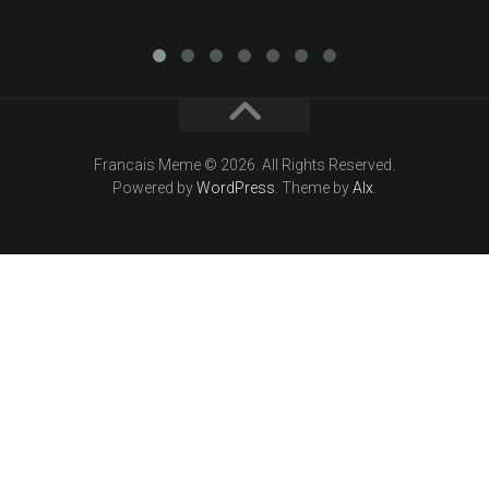
Francais Meme © 2026. All Rights Reserved.
Powered by
WordPress
. Theme by
Alx
.