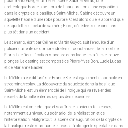
polar franco-belge qui met en scène Sabine Derrac, une
archéologue bordelaise. Lors de l’inauguration d’une exposition
dans la crypte de la basilique Saint-Michel, Sabine découvre un
squelette habillé d’une robe pourpre. C’est alors qu’elle apprend que
ce squelette est celui de sa mère, Flore, décédée trente-cinq ans
plus tôt dans un accident.
Le scénario, écrit par Céline et Martin Guyot, suit l’enquête d’un
policier qui tente de comprendre les circonstances de la mort de
Flore et de l’identification macabre dans laquelle sa fille se trouve
plongée. Le casting est composé de Pierre-Yves Bon, Lucie Lucas
et de Marianne Basler.
Le téléfilm a été diffusé sur France 3 et est également disponible en
streaming/replay. La découverte du squelette dans la basilique
Saint-Michel est un élément clé de l’intrigue qui va révéler des
secrets de famille enterrés depuis des décennies.
Le téléfilm est anecdotique et souffre de plusieurs faiblesses,
notamment au niveau du scénario, de la réalisation et de
l’interprétation. Malgré tout, la scène d’inauguration de la crypte de
la basilique reste marquante et réussit à plonger le spectateur dans