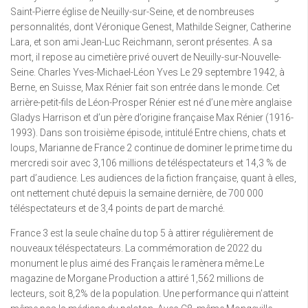
Saint-Pierre église de Neuilly-sur-Seine, et de nombreuses
personnalités, dont Véronique Genest, Mathilde Seigner, Catherine
Lara, et son ami Jean-Luc Reichmann, seront présentes. A sa
mort, il repose au cimetière privé ouvert de Neuilly-sur-Nouvelle-
Seine. Charles Yves-Michael-Léon Yves Le 29 septembre 1942, à
Berne, en Suisse, Max Rénier fait son entrée dans le monde. Cet
arrière-petit-fils de Léon-Prosper Rénier est né d’une mère anglaise
Gladys Harrison et d’un père d’origine française Max Rénier (1916-
1993). Dans son troisième épisode, intitulé Entre chiens, chats et
loups, Marianne de France 2 continue de dominer le prime time du
mercredi soir avec 3,106 millions de téléspectateurs et 14,3 % de
part d’audience. Les audiences de la fiction française, quant à elles,
ont nettement chuté depuis la semaine dernière, de 700 000
téléspectateurs et de 3,4 points de part de marché.
France 3 est la seule chaîne du top 5 à attirer régulièrement de
nouveaux téléspectateurs. La commémoration de 2022 du
monument le plus aimé des Français le ramènera même.Le
magazine de Morgane Production a attiré 1,562 millions de
lecteurs, soit 8,2% de la population. Une performance qui n’atteint