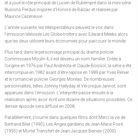
et a joué le rôle principal de Lucien de Rubempré dans la mini-série
Illusions Perdus inspirée d’Honoré de Balzac et réalisée par
Maurice Cazeneuve.
L’année suivante, les téléspectateurs peuvent le voir dans
l’émission télévisée Les Globe-trotters avec Edward Meeks alors
que les deux utilisent leurs économies pour parcourir le monde.
Plus tard, dans le personnage principal du drame policier
Commissaire Moulin 4, il est devenu un nom familier. Créée à
l’origine en 1976 par Paul Andréota et Claude Boissol, la série a été
interrompue en 1982 avant d’être reprise en 1989 par Yves Rénier
et le romancier policier Georges Moréas. De nombreuses
personnalités, telles Johnny Hallyday et Véronique Jannot, sont
apparues dans l’émission. L’interprète passe ensuite à la
réalisation après avoir écrit une dizaine de situations possibles. Ce
dernier épisode sera diffusé en 2008.
Parallèlement, il tourne dans quelques films dont Merci la vie de
Bertrand Blier (1990), Les Anges gardiens de Jean-Marie Poiré
(1995) et Mortel Transfert de Jean-Jacques Beineix (2000).