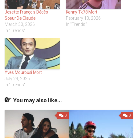
Josette François Décès
Kenny Tk78 Mort
Soeur De Claude
February 13, 2026
March 30, 2026
In "Trends"
In "Trends"
Yves Mourousi Mort
July 24, 2026
In "Trends"
You may also like...
0
0