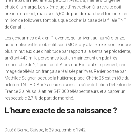
même pas la médiane du peloton. Avec C8, même Mongeville
chute à la marge. Le sixième juge d’instruction à la retraite doit
prendre du recul, mais ses 5,6% de part de marché et toujours un
million de followers font plus que cocher la case de la filiale TNT
de Canal +.
Les gendarmes d’Aix-en-Provence, qui arrivent au numéro onze,
accomplissent leur objectif sur RMC Story à la lettre et sont encore
plus minutieux que d’habitude par rapport à la semaine précédente,
arrêtant 443 mille personnes tout en maintenant un pda très
respectable de 2,1 pour cent. Alors que FIic tout simplement, une
image de télévision française réalisée par Yves Renier portée par
Mathilde Seigner, occupe la huitième place, Chérie 25 est en tête du
peloton TNT HD. Après deux saisons, la série de fiction Defector de
France 2 a réussi à attirer 547 000 téléspectateurs et à capter un
respectable 2,7 % de part de marché.
L’heure exacte de sa naissance ?
Daté à Berne, Suisse, le 29 septembre 1942.