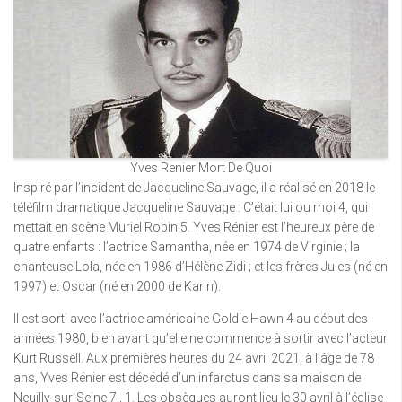
Yves Renier Mort De Quoi
Inspiré par l’incident de Jacqueline Sauvage, il a réalisé en 2018 le
téléfilm dramatique Jacqueline Sauvage : C’était lui ou moi 4, qui
mettait en scène Muriel Robin 5. Yves Rénier est l’heureux père de
quatre enfants : l’actrice Samantha, née en 1974 de Virginie ; la
chanteuse Lola, née en 1986 d’Hélène Zidi ; et les frères Jules (né en
1997) et Oscar (né en 2000 de Karin).
Il est sorti avec l’actrice américaine Goldie Hawn 4 au début des
années 1980, bien avant qu’elle ne commence à sortir avec l’acteur
Kurt Russell. Aux premières heures du 24 avril 2021, à l’âge de 78
ans, Yves Rénier est décédé d’un infarctus dans sa maison de
Neuilly-sur-Seine 7,, 1. Les obsèques auront lieu le 30 avril à l’église