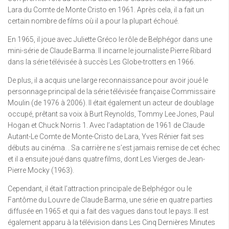
Lara du Comte de Monte Cristo en 1961. Après cela, il a fait un
certain nombre de films où il a pour la plupart échoué.
En 1965, il joue avec Juliette Gréco le rôle de Belphégor dans une
mini-série de Claude Barma. Il incarne le journaliste Pierre Ribard
dans la série télévisée à succès Les Globe-trotters en 1966.
De plus, il a acquis une large reconnaissance pour avoir joué le
personnage principal de la série télévisée française Commissaire
Moulin (de 1976 à 2006). Il était également un acteur de doublage
occupé, prêtant sa voix à Burt Reynolds, Tommy Lee Jones, Paul
Hogan et Chuck Norris 1. Avec l’adaptation de 1961 de Claude
Autant-Le Comte de Monte-Cristo de Lara, Yves Rénier fait ses
débuts au cinéma. . Sa carrière ne s’est jamais remise de cet échec
et il a ensuite joué dans quatre films, dont Les Vierges de Jean-
Pierre Mocky (1963).
Cependant, il était l’attraction principale de Belphégor ou le
Fantôme du Louvre de Claude Barma, une série en quatre parties
diffusée en 1965 et qui a fait des vagues dans tout le pays. Il est
également apparu à la télévision dans Les Cinq Dernières Minutes