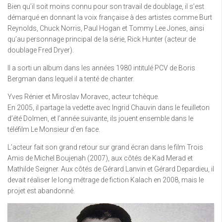
Bien qu’il soit moins connu pour son travail de doublage, il s’est
démarqué en donnant la voix française à des artistes comme Burt
Reynolds, Chuck Norris, Paul Hogan et Tommy Lee Jones, ainsi
qu’au personnage principal de la série, Rick Hunter (acteur de
doublage Fred Dryer).
Il a sorti un album dans les années 1980 intitulé PCV de Boris
Bergman dans lequel il a tenté de chanter.
Yves Rénier et Miroslav Moravec, acteur tchèque.
En 2005, il partage la vedette avec Ingrid Chauvin dans le feuilleton
d’été Dolmen, et l’année suivante, ils jouent ensemble dans le
téléfilm Le Monsieur d’en face.
L’acteur fait son grand retour sur grand écran dans le film Trois
Amis de Michel Boujenah (2007), aux côtés de Kad Merad et
Mathilde Seigner. Aux côtés de Gérard Lanvin et Gérard Depardieu, il
devait réaliser le long métrage de fiction Kalach en 2008, mais le
projet est abandonné.