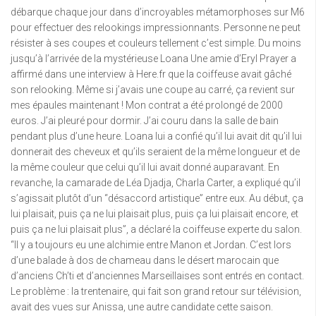
débarque chaque jour dans d’incroyables métamorphoses sur M6
pour effectuer des relookings impressionnants. Personne ne peut
résister à ses coupes et couleurs tellement c’est simple. Du moins
jusqu’à l’arrivée de la mystérieuse Loana Une amie d’Eryl Prayer a
affirmé dans une interview à Here.fr que la coiffeuse avait gâché
son relooking. Même si j’avais une coupe au carré, ça revient sur
mes épaules maintenant ! Mon contrat a été prolongé de 2000
euros. J’ai pleuré pour dormir. J’ai couru dans la salle de bain
pendant plus d’une heure. Loana lui a confié qu’il lui avait dit qu’il lui
donnerait des cheveux et qu’ils seraient de la même longueur et de
la même couleur que celui qu’il lui avait donné auparavant. En
revanche, la camarade de Léa Djadja, Charla Carter, a expliqué qu’il
s’agissait plutôt d’un “désaccord artistique” entre eux. Au début, ça
lui plaisait, puis ça ne lui plaisait plus, puis ça lui plaisait encore, et
puis ça ne lui plaisait plus”, a déclaré la coiffeuse experte du salon.
“Il y a toujours eu une alchimie entre Manon et Jordan. C’est lors
d’une balade à dos de chameau dans le désert marocain que
d’anciens Ch’ti et d’anciennes Marseillaises sont entrés en contact.
Le problème : la trentenaire, qui fait son grand retour sur télévision,
avait des vues sur Anissa, une autre candidate cette saison.