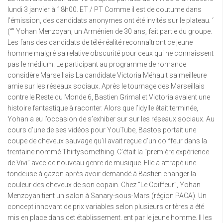
lundi 3 janvier à 18h00. ET / PT Comme il est de coutume dans
l’émission, des candidats anonymes ont été invités sur le plateau. ‘
(“” Yohan Menzoyan, un Arménien de 30 ans, fait partie du groupe.
Les fans des candidats de télé-réalité reconnaîtront ce jeune
homme malgré sa relative obscurité pour ceux qui ne connaissent
pas le médium. Le participant au programme de romance
considère Marseillais La candidate Victoria Méhault sa meilleure
amie sur les réseaux sociaux. Après le tournage des Marseillais
contre le Reste du Monde 6, Bastien Grimal et Victoria avaient une
histoire fantastique à raconter. Alors que l’idylle était terminée,
Yohan a eu l’occasion de s’exhiber sur sur les réseaux sociaux. Au
cours d’une de ses vidéos pour YouTube, Bastos portait une
coupe de cheveux sauvage qu’il avait reçue d’un coiffeur dans la
trentaine nommé Thirtysomething. C’était la “première expérience
de Vivi” avec ce nouveau genre de musique. Elle a attrapé une
tondeuse à gazon après avoir demandé à Bastien changer la
couleur des cheveux de son copain. Chez “Le Coiffeur”, Yohan
Menzoyan tient un salon à Sanary-sous-Mars (région PACA). Un
concept innovant de prix variables selon plusieurs critères a été
mis en place dans cet établissement. ent par le jeune homme. Il les