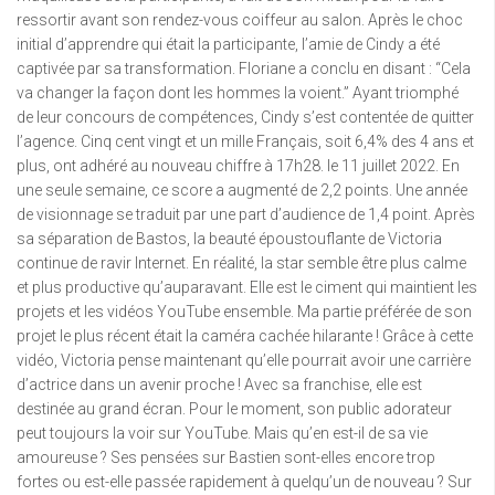
ressortir avant son rendez-vous coiffeur au salon. Après le choc
initial d’apprendre qui était la participante, l’amie de Cindy a été
captivée par sa transformation. Floriane a conclu en disant : “Cela
va changer la façon dont les hommes la voient.” Ayant triomphé
de leur concours de compétences, Cindy s’est contentée de quitter
l’agence. Cinq cent vingt et un mille Français, soit 6,4% des 4 ans et
plus, ont adhéré au nouveau chiffre à 17h28. le 11 juillet 2022. En
une seule semaine, ce score a augmenté de 2,2 points. Une année
de visionnage se traduit par une part d’audience de 1,4 point. Après
sa séparation de Bastos, la beauté époustouflante de Victoria
continue de ravir Internet. En réalité, la star semble être plus calme
et plus productive qu’auparavant. Elle est le ciment qui maintient les
projets et les vidéos YouTube ensemble. Ma partie préférée de son
projet le plus récent était la caméra cachée hilarante ! Grâce à cette
vidéo, Victoria pense maintenant qu’elle pourrait avoir une carrière
d’actrice dans un avenir proche ! Avec sa franchise, elle est
destinée au grand écran. Pour le moment, son public adorateur
peut toujours la voir sur YouTube. Mais qu’en est-il de sa vie
amoureuse ? Ses pensées sur Bastien sont-elles encore trop
fortes ou est-elle passée rapidement à quelqu’un de nouveau ? Sur