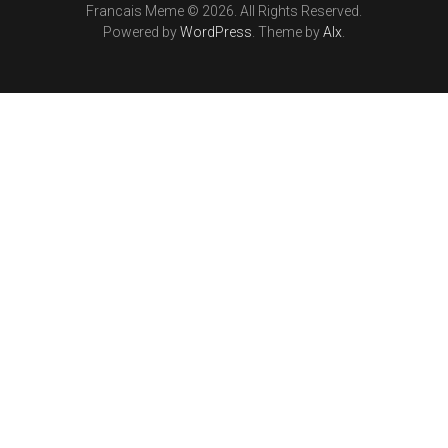
Francais Meme © 2026. All Rights Reserved.
Powered by
WordPress
. Theme by
Alx
.