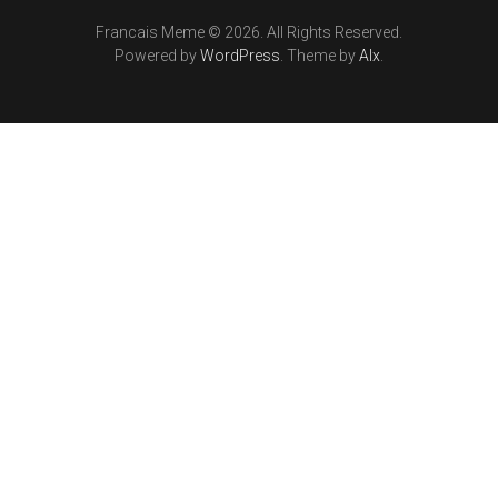
Francais Meme © 2026. All Rights Reserved.
Powered by
WordPress
. Theme by
Alx
.