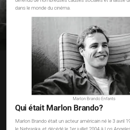
défendu de nombreuses causes sociales et a laissé un
dans le monde du cinéma.
Marlon Brando Enfants
Qui était Marlon Brando?
Marlon Brando était un acteur américain né le 3 avril
le Nebraska, et décédé le 1er juillet 2004 à Los Angeles, 