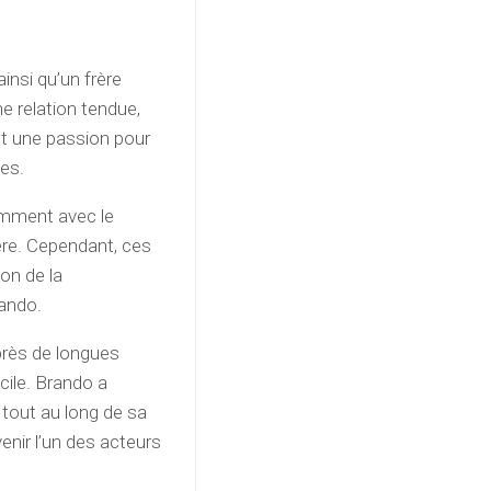
insi qu’un frère
ne relation tendue,
nt une passion pour
ses.
amment avec le
ère. Cependant, ces
on de la
rando.
près de longues
acile. Brando a
tout au long de sa
enir l’un des acteurs