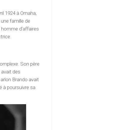
vril 1924 à Omaha,
 une famille de
n homme d’affaires
trice.
 complexe. Son père
 avait des
Marlon Brando avait
é à poursuivre sa