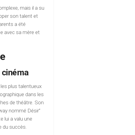
mplexe, mais il a su
per son talent et
arents a été
le avec sa mère et
ue
u cinéma
les plus talentueux
tographique dans les
ches de théâtre. Son
amway nommé Désir”
 lui a valu une
ie du succès.