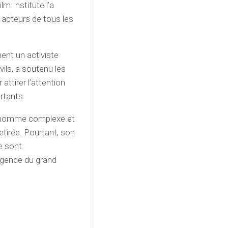
lm Institute l’a
s acteurs de tous les
ent un activiste
vils, a soutenu les
ttirer l’attention
rtants.
n homme complexe et
retirée. Pourtant, son
e sont
égende du grand