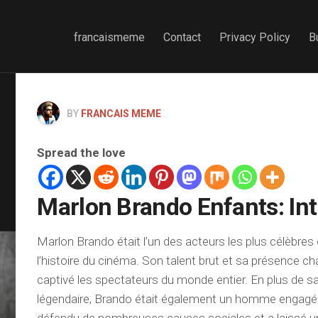
francaismeme
Contact
Privacy Policy
B
BY
FRANCAIS MEME
Spread the love
Marlon Brando Enfants: In
Marlon Brando était l’un des acteurs les plus célèbres
l’histoire du cinéma. Son talent brut et sa présence c
captivé les spectateurs du monde entier. En plus de sa
légendaire, Brando était également un homme engagé 