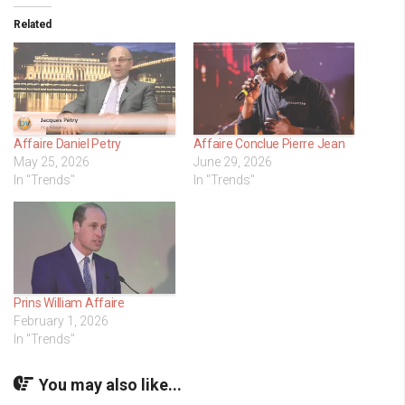
Related
Affaire Daniel Petry
Affaire Conclue Pierre Jean
May 25, 2026
June 29, 2026
In "Trends"
In "Trends"
Prins William Affaire
February 1, 2026
In "Trends"
You may also like...