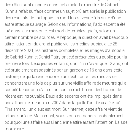
des rôles sont discutés dans cet article. Le meurtre de Gabriel
Kuhn a refait surface comme un sujet brûlant après la publication
des résultats de l’autopsie. La mort lui est venue à la suite d’une
autre attaque sauvage. Selon des informations, l’adolescent a été
tué dans leur maison et est mort de terribles griefs, selon un
certain nombre de sources. À l’époque, la question avait beaucoup
attiré l’attention du grand public via les médias sociaux. Le 25
décembre 2021, les histoires complètes et les images d’autopsie
de Gabriel Kuhn et Daniel Patry ont été présentées au public pour la
première fois. Deux jeunes enfants, dont l’un n’avait que 12 ans, ont
été brutalement assassinés par un garçon de 16 ans dans cette
histoire, ce qui la rend encore plus déchirante. Les médias se
concentrent une fois de plus sur une vieille affaire de meurtre qui a
suscité beaucoup d’attention sur Internet. Un incident homicide
récent est introuvable. Deux adolescents ont été impliqués dans
une affaire de meurtre en 2007 dans laquelle l’un d’eux a été tué.
Finalement, l’un d’eux est mort. Sur internet, cette affaire vient de
refaire surface. Maintenant, vous vous demandez probablement
pourquoi une affaire aussi ancienne attire autant l’attention. Laisse
moi te dire: