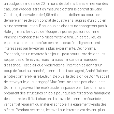
un budget de moins de 20 millions de dollars. Dans le meilleur des
cas, Don Waddell serait en mesure d’obtenir le contrat de Jake
Gardiner, d’une valeur de 4,05 millions de dollars au cours de la
dernière année de son contrat de quatre ans, auprès d’un club en
pleine reconstruction. Beaucoup de choses ne changeront pas à
Raleigh, mais le noyau de l’équipe de jeunes joueurs comme
Vincent Trocheck et Nino Niederreiter le fera. En particulier, les
équipes à la recherche d’un centre de deuxième ligne seraient
intéressées par le vétéran le plus expérimenté. Cet homme,
Trocheck, est un mystère à ce jour. Il peut poursuivre de longues
séquences offensives, mais il a aussi tendance à manquer
d’essence. Il est clair que Niederreiter a l’intention de donner un
coup de fouet au marché, comme l’a dit son agent, André Rufener,
à notre confrère Pierre LeBrun. De plus, la décision de Don Waddell
de renvoyer le joueur engagé Max Domi ne serait pas choquante.
Son mariage avec Thérèse Stauder se passe bien. Les charrons
préparent des structures en bois pour que les forgerons fabriquent
des charrettes. Il était charron. Il a travaillé comme mécanicien,
vendant et réparant du matériel agricole. Il a également vendu des
pièces. Pendant ce temps, le travail sur le terrain est devenu plus