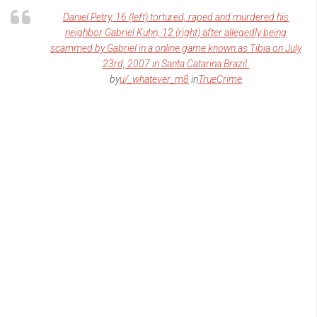
Daniel Petry, 16 (left) tortured, raped and murdered his
neighbor Gabriel Kuhn, 12 (right) after allegedly being
scammed by Gabriel in a online game known as Tibia on July
23rd, 2007 in Santa Catarina Brazil.
by
u/_whatever_m8
in
TrueCrime