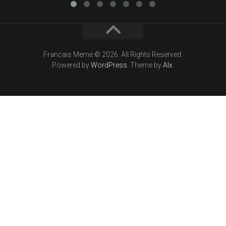
Francais Meme © 2026. All Rights Reserved.
Powered by
WordPress
. Theme by
Alx
.