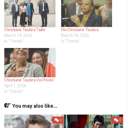
Christiane Taubira Taille
Fils Christiane Taubira
March 14, 2026
March 14, 2026
In "Trends"
In "Trends"
Christiane Taubira Vie Privée
April 7, 2026
In "Trends"
You may also like...
0
0