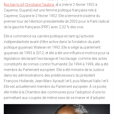
[kis.tjan to.bi] Christiane Taubira
.a] a (née le 2 février 1952 à
Cayenne, Guyane) est une femme politique française née à
Cayenne, Guyane le 2 février 1952. Elle a terminé troisième du
premier tour de l’élection présidentielle de 2002 pour le Parti radical
de la gauche française (PRF) avec 2,32 % des voix.
Elle a commencé sa carrière politique en tant qu’activiste
indépendantiste avant d’être active dans la fondation du parti
politique guyanais Walwari en 1992. Elle a siégé au parlement
guyanais de 1993 à 2012, et elle a été une influence motrice pour la
législation déclarant l’esclavage et l’esclavage. comme des actes
constitutifs de crimes contre l’humanité. De 1994 à 1999, elle a été
membre du Parlement européen. Elle a été ministre de la Justice
dans les administrations des prédécesseurs du président
François Hollande, Jean-Marc Ayrault I et II, puis Manuel Valls I et II.
Elle est actuellement membre du Parlement européen. À ce poste,
elle milite à la Chambre des communes pour l’adoption d’une loi
permettant aux couples de même sexe de se marier et d’adopter.