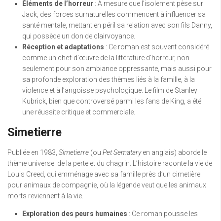
Éléments de l’horreur
: À mesure que l’isolement pèse sur
Jack, des forces surnaturelles commencent à influencer sa
santé mentale, mettant en péril sa relation avec son fils Danny,
qui possède un don de clairvoyance.
Réception et adaptations
: Ce roman est souvent considéré
comme un chef-d’œuvre de la littérature d’horreur, non
seulement pour son ambiance oppressante, mais aussi pour
sa profonde exploration des thèmes liés à la famille, à la
violence et à l’angoisse psychologique. Le film de Stanley
Kubrick, bien que controversé parmi les fans de King, a été
une réussite critique et commerciale.
Simetierre
Publiée en 1983,
Simetierre
(ou
Pet Sematary
en anglais) aborde le
thème universel de la perte et du chagrin. L’histoire raconte la vie de
Louis Creed, qui emménage avec sa famille près d’un cimetière
pour animaux de compagnie, où la légende veut que les animaux
morts reviennent à la vie.
Exploration des peurs humaines
: Ce roman pousse les