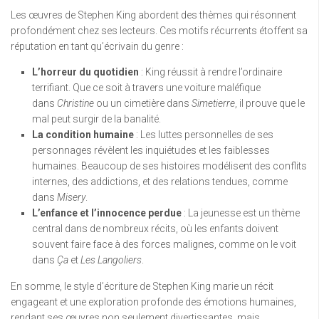
Les œuvres de Stephen King abordent des thèmes qui résonnent
profondément chez ses lecteurs. Ces motifs récurrents étoffent sa
réputation en tant qu’écrivain du genre :
L’horreur du quotidien
: King réussit à rendre l’ordinaire
terrifiant. Que ce soit à travers une voiture maléfique
dans
Christine
ou un cimetière dans
Simetierre
, il prouve que le
mal peut surgir de la banalité.
La condition humaine
: Les luttes personnelles de ses
personnages révèlent les inquiétudes et les faiblesses
humaines. Beaucoup de ses histoires modélisent des conflits
internes, des addictions, et des relations tendues, comme
dans
Misery
.
L’enfance et l’innocence perdue
: La jeunesse est un thème
central dans de nombreux récits, où les enfants doivent
souvent faire face à des forces malignes, comme on le voit
dans
Ça
et
Les Langoliers
.
En somme, le style d’écriture de Stephen King marie un récit
engageant et une exploration profonde des émotions humaines,
rendant ses œuvres non seulement divertissantes, mais