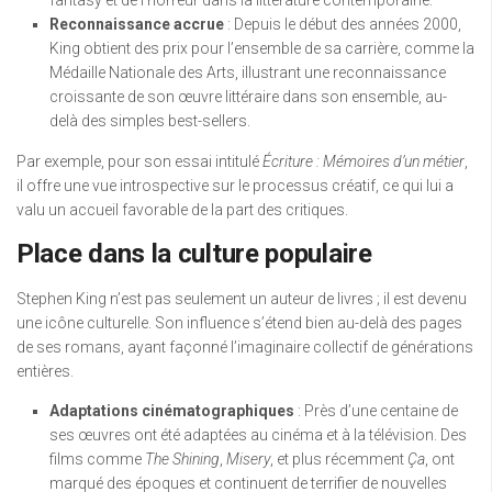
fantasy et de l’horreur dans la littérature contemporaine.
Reconnaissance accrue
: Depuis le début des années 2000,
King obtient des prix pour l’ensemble de sa carrière, comme la
Médaille Nationale des Arts, illustrant une reconnaissance
croissante de son œuvre littéraire dans son ensemble, au-
delà des simples best-sellers.
Par exemple, pour son essai intitulé
Écriture : Mémoires d’un métier
,
il offre une vue introspective sur le processus créatif, ce qui lui a
valu un accueil favorable de la part des critiques.
Place dans la culture populaire
Stephen King n’est pas seulement un auteur de livres ; il est devenu
une icône culturelle. Son influence s’étend bien au-delà des pages
de ses romans, ayant façonné l’imaginaire collectif de générations
entières.
Adaptations cinématographiques
: Près d’une centaine de
ses œuvres ont été adaptées au cinéma et à la télévision. Des
films comme
The Shining
,
Misery
, et plus récemment
Ça
, ont
marqué des époques et continuent de terrifier de nouvelles