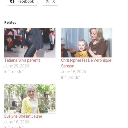
Facebook
X
Related
Tatiana Silva parents
Christopher Fils De Veronique
June 29, 2026
Sanson
In "Trends"
June 18, 2026
In "Trends"
Evelyne Dhéliat Jeune
June 18, 2026
In "Trends"