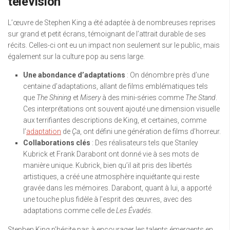
télévision
L’œuvre de Stephen King a été adaptée à de nombreuses reprises
sur grand et petit écrans, témoignant de l’attrait durable de ses
récits. Celles-ci ont eu un impact non seulement sur le public, mais
également sur la culture pop au sens large.
Une abondance d’adaptations
: On dénombre près d’une
centaine d’adaptations, allant de films emblématiques tels
que
The Shining
et
Misery
à des mini-séries comme
The Stand
.
Ces interprétations ont souvent ajouté une dimension visuelle
aux terrifiantes descriptions de King, et certaines, comme
l’
adaptation
de
Ça
, ont défini une génération de films d’horreur.
Collaborations clés
: Des réalisateurs tels que Stanley
Kubrick et Frank Darabont ont donné vie à ses mots de
manière unique. Kubrick, bien qu’il ait pris des libertés
artistiques, a créé une atmosphère inquiétante qui reste
gravée dans les mémoires. Darabont, quant à lui, a apporté
une touche plus fidèle à l’esprit des œuvres, avec des
adaptations comme celle de
Les Évadés
.
Stephen King n’hésite pas à encourager les talents émergents en