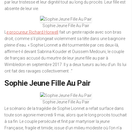
par leur tristesse et leur dignité tout au long du procès. Leur fille est
absente de leur vie.
Sophie Jeune Fille Au Pair
L
e procureur Richard Horwell
fait un geste rapide avec son bras
droit, comme s’il plongeait violemment sa tête dans une baignoire
pleine d’eau. « Sophie Lionnet a été tourmentée par ces deux-là,
affirme-t-il devant Sabrina Kouider et Ouissem Medouni, le couple
de français accusé du meurtre de leur jeune fille au pair à
Wimbledon en septembre 2017. Il y a deux tueurs au lieu d’un. Ils lui
ont fait des ravages collectivement. .”
Sophie Jeune Fille Au Pair
Sophie Jeune Fille Au Pair
Le scénario de la tragédie de Sophie Lionnet a refait surface dans
toute son agonie mercredi 9 mai, alors que le long procès touchait
à sa fin. Le couple persécute et finit par martyriser la jeune
Française, fragile et timide, issue d’un milieu modeste où l’on n’a