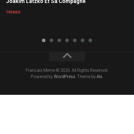
Joakim Latzko Et Sa Compagne
TRENDS
Francais Meme © 2026. All Rights Reserved.
Powered by
WordPress
. Theme by
Alx
.