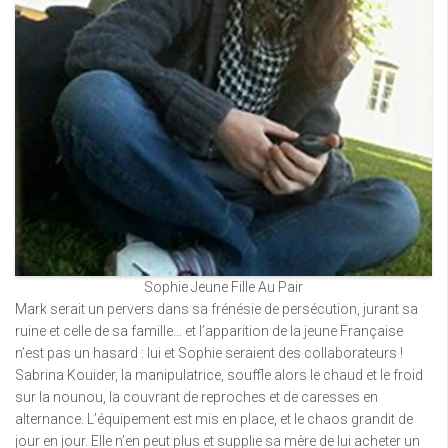
Sophie Jeune Fille Au Pair
Mark serait un pervers dans sa frénésie de persécution, jurant sa
ruine et celle de sa famille… et l’apparition de la jeune Française
n’est pas un hasard : lui et Sophie seraient des collaborateurs !
Sabrina Kouider, la manipulatrice, souffle alors le chaud et le froid
sur la nounou, la couvrant de reproches et de caresses en
alternance. L’équipement est mis en place, et le chaos grandit de
jour en jour. Elle n’en peut plus et supplie sa mère de lui acheter un