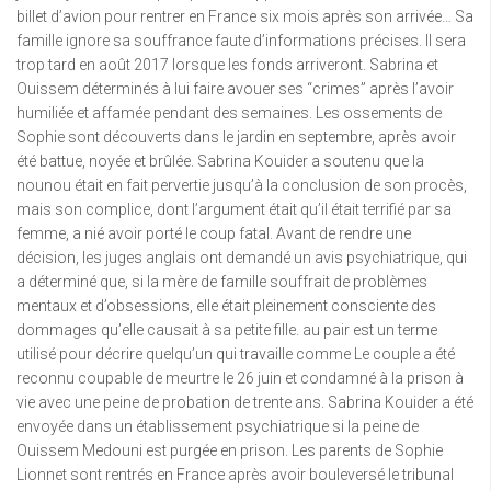
billet d’avion pour rentrer en France six mois après son arrivée… Sa
famille ignore sa souffrance faute d’informations précises. Il sera
trop tard en août 2017 lorsque les fonds arriveront. Sabrina et
Ouissem déterminés à lui faire avouer ses “crimes” après l’avoir
humiliée et affamée pendant des semaines. Les ossements de
Sophie sont découverts dans le jardin en septembre, après avoir
été battue, noyée et brûlée. Sabrina Kouider a soutenu que la
nounou était en fait pervertie jusqu’à la conclusion de son procès,
mais son complice, dont l’argument était qu’il était terrifié par sa
femme, a nié avoir porté le coup fatal. Avant de rendre une
décision, les juges anglais ont demandé un avis psychiatrique, qui
a déterminé que, si la mère de famille souffrait de problèmes
mentaux et d’obsessions, elle était pleinement consciente des
dommages qu’elle causait à sa petite fille. au pair est un terme
utilisé pour décrire quelqu’un qui travaille comme Le couple a été
reconnu coupable de meurtre le 26 juin et condamné à la prison à
vie avec une peine de probation de trente ans. Sabrina Kouider a été
envoyée dans un établissement psychiatrique si la peine de
Ouissem Medouni est purgée en prison. Les parents de Sophie
Lionnet sont rentrés en France après avoir bouleversé le tribunal