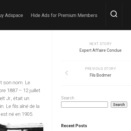
uy Adspace
Hide Ads for Premium Members
NEXT STORY
Expert Affaire Conclue
PREVIOUS STORY
Fils Bodmer
nt son nom. Le
e 1887 – 12 juillet
 Jr., était un
Search
Search
. Le fils aîné de la
est né en 1905.
Recent Posts