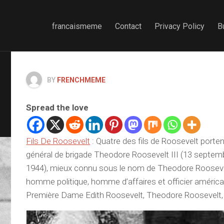
francaismeme
Contact
Privacy Policy
B
BY
FRENCHMEME
Spread the love
Fils De Roosevelt
: Quatre des fils de Roosevelt porte
général de brigade Theodore Roosevelt III (13 septembr
1944), mieux connu sous le nom de Theodore Roosevelt
homme politique, homme d’affaires et officier américain
Première Dame Edith Roosevelt, Theodore Roosevelt, 