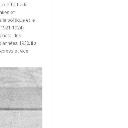
aux efforts de
aires et
la politique et le
 (1921-1924),
énéral des
s années 1930, il a
xpress et vice-