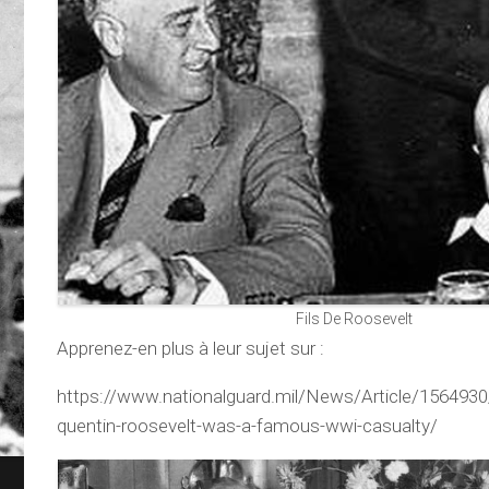
Fils De Roosevelt
Apprenez-en plus à leur sujet sur :
https://www.nationalguard.mil/News/Article/1564930/
quentin-roosevelt-was-a-famous-wwi-casualty/