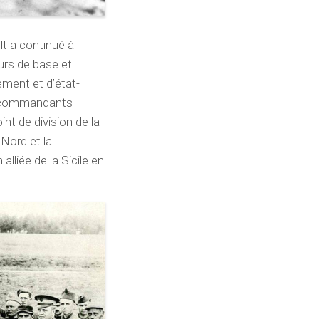
t a continué à
ours de base et
ement et d’état-
es commandants
t de division de la
 Nord et la
lliée de la Sicile en