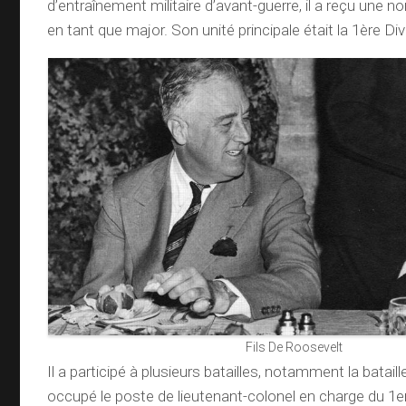
d’entraînement militaire d’avant-guerre, il a reçu une 
en tant que major. Son unité principale était la 1ère Div
Fils De Roosevelt
Il a participé à plusieurs batailles, notamment la bataill
occupé le poste de lieutenant-colonel en charge du 1er