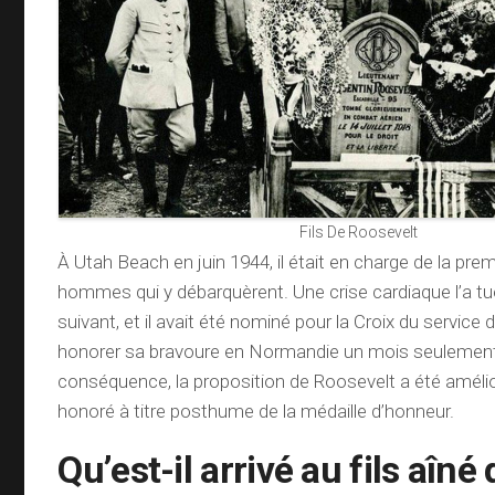
Fils De Roosevelt
À Utah Beach en juin 1944, il était en charge de la pre
hommes qui y débarquèrent. Une crise cardiaque l’a tu
suivant, et il avait été nominé pour la Croix du service 
honorer sa bravoure en Normandie un mois seulement
conséquence, la proposition de Roosevelt a été amélior
honoré à titre posthume de la médaille d’honneur.
Qu’est-il arrivé au fils aîné 