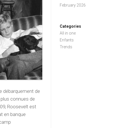
February 2026
Categories
All in one
Enfants
Trends
s le débarquement de
s plus connues de
09, Roosevelt est
éat en banque
n camp