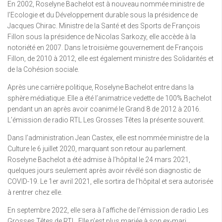
En 2002, Roselyne Bachelot est à nouveau nommée ministre de
l’Ecologie et du Développement durable sous la présidence de
Jacques Chirac. Ministre de la Santé et des Sports de François
Fillon sous la présidence de Nicolas Sarkozy, elle accède à la
notoriété en 2007. Dans le troisième gouvernement de François
Fillon, de 2010 à 2012, elle est également ministre des Solidarités et
de la Cohésion sociale.
Après une carrière politique, Roselyne Bachelot entre dans la
sphère médiatique. Elle a été l’animatrice vedette de 100% Bachelot
pendant un an après avoir coanimé le Grand 8 de 2012 à 2016.
L’émission de radio RTL Les Grosses Têtes la présente souvent.
Dans l’administration Jean Castex, elle est nommée ministre de la
Culture le 6 juillet 2020, marquant son retour au parlement.
Roselyne Bachelot a été admise à l’hôpital le 24 mars 2021,
quelques jours seulement après avoir révélé son diagnostic de
COVID-19. Le 1er avril 2021, elle sortira de l’hôpital et sera autorisée
à rentrer chez elle.
En septembre 2022, elle sera à l’affiche de l’émission de radio Les
Grosses Têtes de RTL. Elle n’est plus mariée à son ex-mari