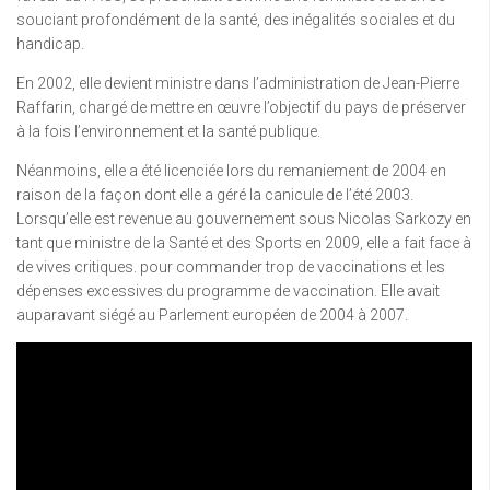
souciant profondément de la santé, des inégalités sociales et du
handicap.
En 2002, elle devient ministre dans l’administration de Jean-Pierre
Raffarin, chargé de mettre en œuvre l’objectif du pays de préserver
à la fois l’environnement et la santé publique.
Néanmoins, elle a été licenciée lors du remaniement de 2004 en
raison de la façon dont elle a géré la canicule de l’été 2003.
Lorsqu’elle est revenue au gouvernement sous Nicolas Sarkozy en
tant que ministre de la Santé et des Sports en 2009, elle a fait face à
de vives critiques. pour commander trop de vaccinations et les
dépenses excessives du programme de vaccination. Elle avait
auparavant siégé au Parlement européen de 2004 à 2007.