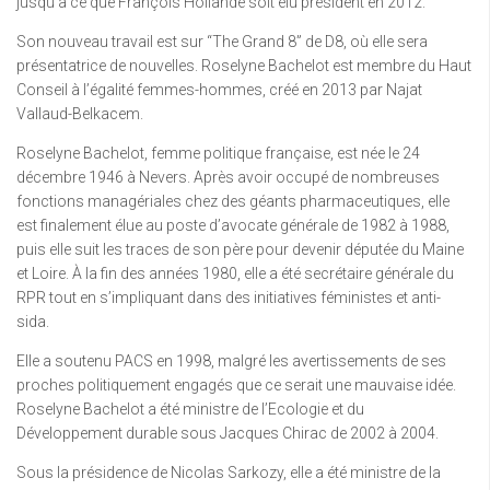
jusqu’à ce que François Hollande soit élu président en 2012.
Son nouveau travail est sur “The Grand 8” de D8, où elle sera
présentatrice de nouvelles. Roselyne Bachelot est membre du Haut
Conseil à l’égalité femmes-hommes, créé en 2013 par Najat
Vallaud-Belkacem.
Roselyne Bachelot, femme politique française, est née le 24
décembre 1946 à Nevers. Après avoir occupé de nombreuses
fonctions managériales chez des géants pharmaceutiques, elle
est finalement élue au poste d’avocate générale de 1982 à 1988,
puis elle suit les traces de son père pour devenir députée du Maine
et Loire. À la fin des années 1980, elle a été secrétaire générale du
RPR tout en s’impliquant dans des initiatives féministes et anti-
sida.
Elle a soutenu PACS en 1998, malgré les avertissements de ses
proches politiquement engagés que ce serait une mauvaise idée.
Roselyne Bachelot a été ministre de l’Ecologie et du
Développement durable sous Jacques Chirac de 2002 à 2004.
Sous la présidence de Nicolas Sarkozy, elle a été ministre de la