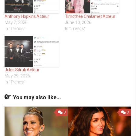
Anthony Hopkins Acteur
Timothée Chalamet Acteur
May 7, 2026
June 10, 2026
In "Trends"
In "Trends"
Jules Sitruk Acteur
May 29, 2026
In "Trends"
You may also like...
0
0