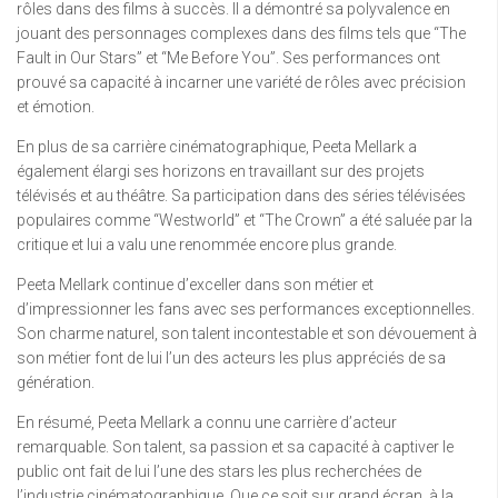
rôles dans des films à succès. Il a démontré sa polyvalence en
jouant des personnages complexes dans des films tels que “The
Fault in Our Stars” et “Me Before You”. Ses performances ont
prouvé sa capacité à incarner une variété de rôles avec précision
et émotion.
En plus de sa carrière cinématographique, Peeta Mellark a
également élargi ses horizons en travaillant sur des projets
télévisés et au théâtre. Sa participation dans des séries télévisées
populaires comme “Westworld” et “The Crown” a été saluée par la
critique et lui a valu une renommée encore plus grande.
Peeta Mellark continue d’exceller dans son métier et
d’impressionner les fans avec ses performances exceptionnelles.
Son charme naturel, son talent incontestable et son dévouement à
son métier font de lui l’un des acteurs les plus appréciés de sa
génération.
En résumé, Peeta Mellark a connu une carrière d’acteur
remarquable. Son talent, sa passion et sa capacité à captiver le
public ont fait de lui l’une des stars les plus recherchées de
l’industrie cinématographique. Que ce soit sur grand écran, à la