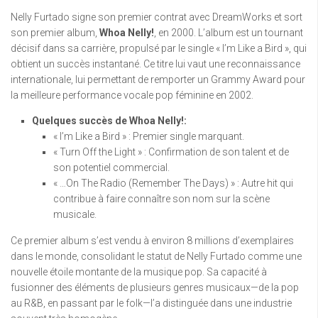
Nelly Furtado signe son premier contrat avec DreamWorks et sort
son premier album,
Whoa Nelly!
, en 2000. L’album est un tournant
décisif dans sa carrière, propulsé par le single « I’m Like a Bird », qui
obtient un succès instantané. Ce titre lui vaut une reconnaissance
internationale, lui permettant de remporter un Grammy Award pour
la meilleure performance vocale pop féminine en 2002.
Quelques succès de Whoa Nelly!:
« I’m Like a Bird » : Premier single marquant.
« Turn Off the Light » : Confirmation de son talent et de
son potentiel commercial.
« …On The Radio (Remember The Days) » : Autre hit qui
contribue à faire connaître son nom sur la scène
musicale.
Ce premier album s’est vendu à environ 8 millions d’exemplaires
dans le monde, consolidant le statut de Nelly Furtado comme une
nouvelle étoile montante de la musique pop. Sa capacité à
fusionner des éléments de plusieurs genres musicaux—de la pop
au R&B, en passant par le folk—l’a distinguée dans une industrie