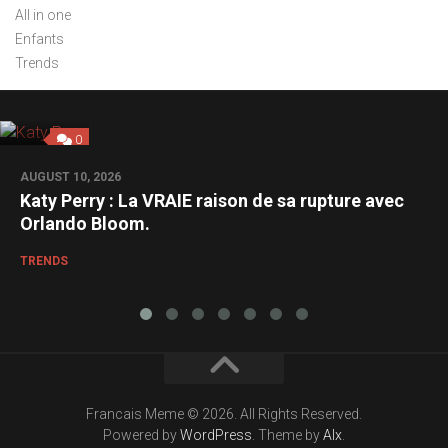
All in one
Enfants
Trends
0
AUGUST 10, 2026
Katy Perry : La VRAIE raison de sa rupture avec
Orlando Bloom.
TRENDS
Francais Meme © 2026. All Rights Reserved.
Powered by
WordPress
. Theme by
Alx
.