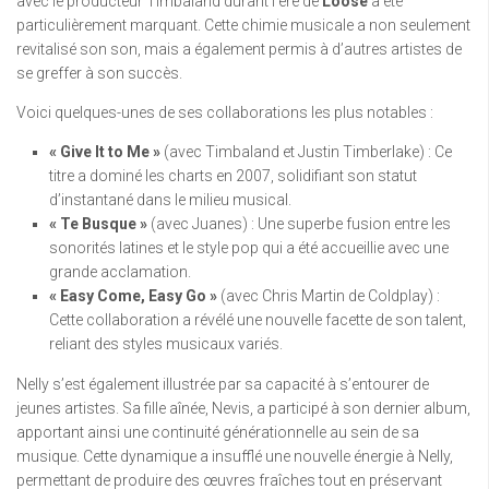
avec le producteur Timbaland durant l’ère de
Loose
a été
particulièrement marquant. Cette chimie musicale a non seulement
revitalisé son son, mais a également permis à d’autres artistes de
se greffer à son succès.
Voici quelques-unes de ses collaborations les plus notables :
« Give It to Me »
(avec Timbaland et Justin Timberlake) : Ce
titre a dominé les charts en 2007, solidifiant son statut
d’instantané dans le milieu musical.
« Te Busque »
(avec Juanes) : Une superbe fusion entre les
sonorités latines et le style pop qui a été accueillie avec une
grande acclamation.
« Easy Come, Easy Go »
(avec Chris Martin de Coldplay) :
Cette collaboration a révélé une nouvelle facette de son talent,
reliant des styles musicaux variés.
Nelly s’est également illustrée par sa capacité à s’entourer de
jeunes artistes. Sa fille aînée, Nevis, a participé à son dernier album,
apportant ainsi une continuité générationnelle au sein de sa
musique. Cette dynamique a insufflé une nouvelle énergie à Nelly,
permettant de produire des œuvres fraîches tout en préservant