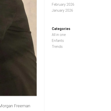
February 2026
January 2026
Categories
All in one
Enfants
Trends
in Morgan Freeman