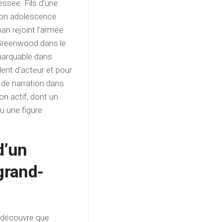
essee. Fils d’une
t son adolescence
an rejoint l’armée
e Greenwood dans le
marquable dans
lent d’acteur et pour
l de narration dans
on actif, dont un
u une figure
 d’un
 grand-
n découvre que