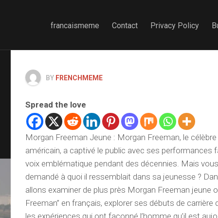
francaismeme
Contact
Privacy Policy
B
BY
FRENCHMEME
Spread the love
Morgan Freeman Jeune : Morgan Freeman, le célèbre a
américain, a captivé le public avec ses performances 
voix emblématique pendant des décennies. Mais vous
demandé à quoi il ressemblait dans sa jeunesse ? Dans
allons examiner de plus près Morgan Freeman jeune 
Freeman” en français, explorer ses débuts de carrière d
les expériences qui ont façonné l’homme qu’il est aujo