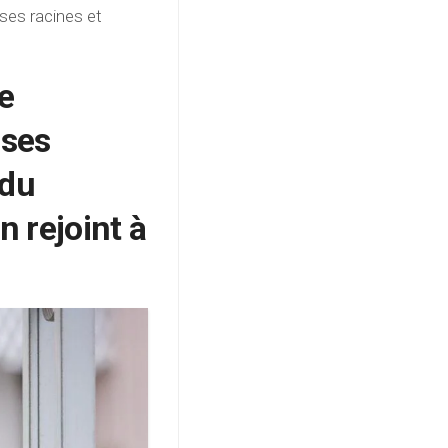
s ses racines et
e
 ses
 du
 rejoint à