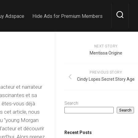
uy Adspace
Hide Ads for Premium Members
NEXT STORY
Mentissa Origine
PREVIOUS STORY
Cindy Lopes Secret Story Age
cteur et narrateur
fascinantes et sa
 êtes-vous déjà
Search
Search
 cet article, nous
ou “young Morgan
’acteur et découvrir
Recent Posts
urd’hui. Alors prenez