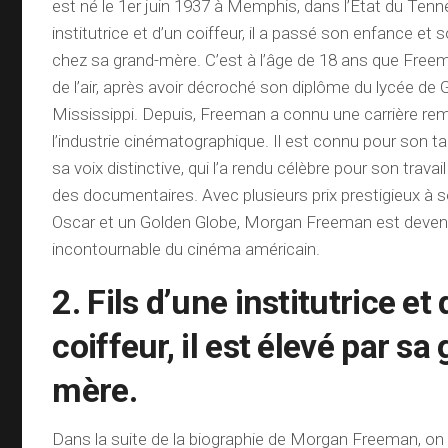
est né le 1er juin 1937 à Memphis, dans l’Etat du Tenn
institutrice et d’un coiffeur, il a passé son enfance e
chez sa grand-mère. C’est à l’âge de 18 ans que Freem
de l’air, après avoir décroché son diplôme du lycée d
Mississippi. Depuis, Freeman a connu une carrière re
l’industrie cinématographique. Il est connu pour son ta
sa voix distinctive, qui l’a rendu célèbre pour son travai
des documentaires. Avec plusieurs prix prestigieux à s
Oscar et un Golden Globe, Morgan Freeman est deven
incontournable du cinéma américain.
2. Fils d’une institutrice et
coiffeur, il est élevé par sa
mère.
Dans la suite de la biographie de Morgan Freeman, o