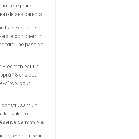
charge le jeune
tion de ses parents.
 baptiste, initie
vers le bon chemin.
eviendra une passion
an Freeman est un
ippi à 18 ans pour
 New York pour
e construisant un
a les valeurs
résence dans sa vie.
ique, reconnu pour