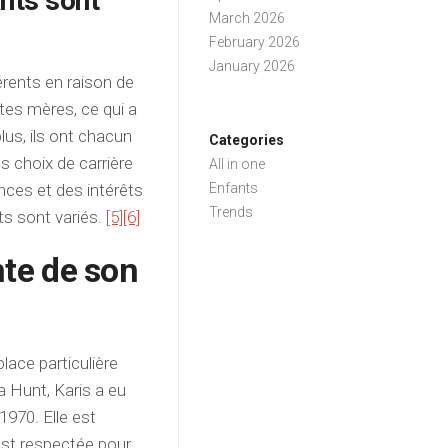
ants sont
March 2026
February 2026
January 2026
érents en raison de
ntes mères, ce qui a
lus, ils ont chacun
Categories
s choix de carrière
All in one
ences et des intérêts
Enfants
Trends
ts sont variés.
[5]
[6]
ente de son
place particulière
 Hunt, Karis a eu
1970. Elle est
est respectée pour