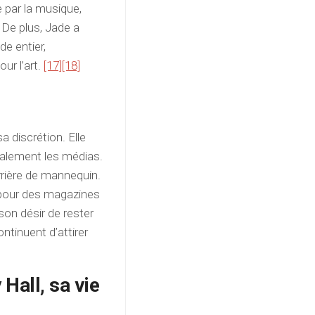
 par la musique,
De plus, Jade a
de entier,
ur l’art.
[17]
[18]
sa discrétion. Elle
ralement les médias.
rrière de mannequin.
 pour des magazines
son désir de rester
ntinuent d’attirer
 Hall, sa vie