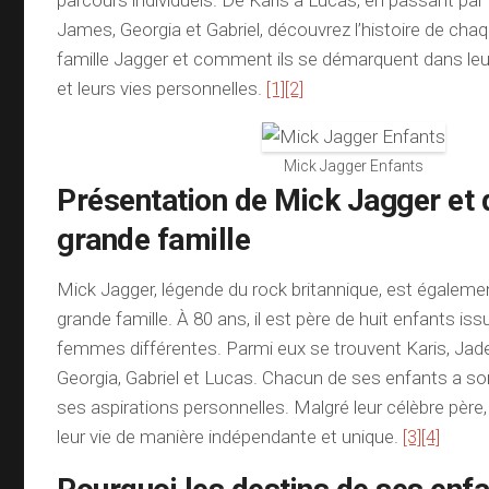
parcours individuels. De Karis à Lucas, en passant par 
James, Georgia et Gabriel, découvrez l’histoire de ch
famille Jagger et comment ils se démarquent dans leur
et leurs vies personnelles.
[1]
[2]
Mick Jagger Enfants
Présentation de Mick Jagger et 
grande famille
Mick Jagger, légende du rock britannique, est égalem
grande famille. À 80 ans, il est père de huit enfants is
femmes différentes. Parmi eux se trouvent Karis, Jade
Georgia, Gabriel et Lucas. Chacun de ses enfants a so
ses aspirations personnelles. Malgré leur célèbre père
leur vie de manière indépendante et unique.
[3]
[4]