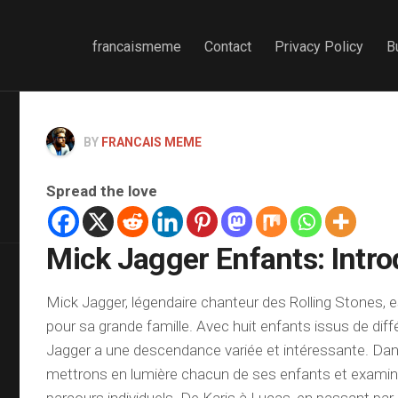
francaismeme
Contact
Privacy Policy
B
BY
FRANCAIS MEME
Spread the love
Mick Jagger Enfants: Intro
Mick Jagger, légendaire chanteur des Rolling Stones,
pour sa grande famille. Avec huit enfants issus de diff
Jagger a une descendance variée et intéressante. Dans
mettrons en lumière chacun de ses enfants et examin