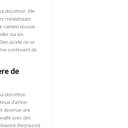
sa discrétion. Elle
urs médiatiques.
 carrière réussie
ller sur les
ien qu’elle ne se
arme continuent de
ère de
 sa discrétion
inue d’attirer
 est devenue une
availlé avec des
 Vivienne Westwood.