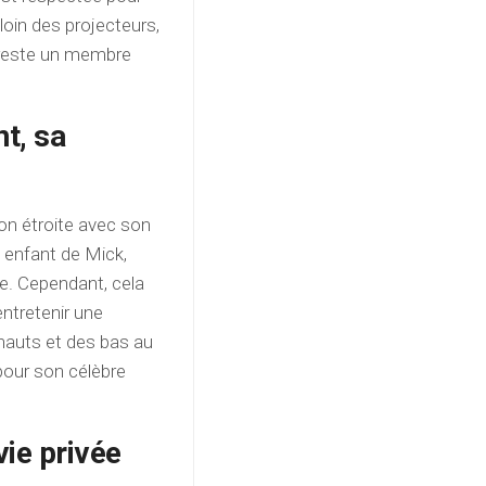
 loin des projecteurs,
t reste un membre
nt, sa
ion étroite avec son
e enfant de Mick,
pe. Cependant, cela
entretenir une
s hauts et des bas au
pour son célèbre
vie privée