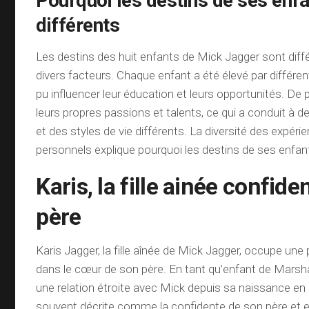
Pourquoi les destins de ses enf
différents
Les destins des huit enfants de Mick Jagger sont diff
divers facteurs. Chaque enfant a été élevé par différe
pu influencer leur éducation et leurs opportunités. De p
leurs propres passions et talents, ce qui a conduit à de
et des styles de vie différents. La diversité des expéri
personnels explique pourquoi les destins de ses enfan
Karis, la fille ainée confid
père
Karis Jagger, la fille aînée de Mick Jagger, occupe une 
dans le cœur de son père. En tant qu’enfant de Marsha
une relation étroite avec Mick depuis sa naissance en 
souvent décrite comme la confidente de son père et 