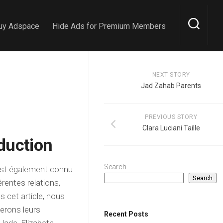
uy Adspace
Hide Ads for Premium Members
NEXT STORY
Jad Zahab Parents
PREVIOUS STORY
Clara Luciani Taille
duction
Search
 est également connu
Search
érentes relations,
 cet article, nous
erons leurs
Recent Posts