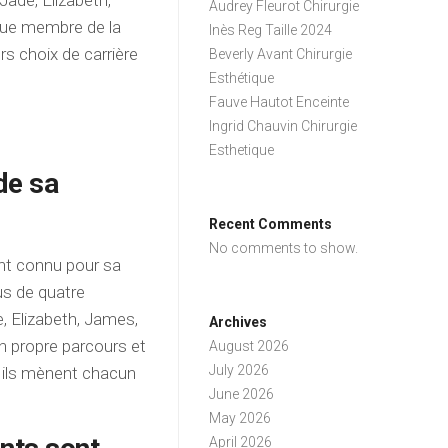
Jade, Elizabeth,
Audrey Fleurot Chirurgie
aque membre de la
Inès Reg Taille 2024
s choix de carrière
Beverly Avant Chirurgie
Esthétique
Fauve Hautot Enceinte
Ingrid Chauvin Chirurgie
Esthetique
de sa
Recent Comments
No comments to show.
ent connu pour sa
sus de quatre
, Elizabeth, James,
Archives
n propre parcours et
August 2026
July 2026
, ils mènent chacun
June 2026
May 2026
April 2026