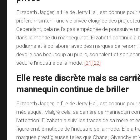
Elizabeth Jagger, la fille de Jerry Hall, est connue pour 
préfère maintenir une vie privée éloignée des projecte
Cependant, cela ne l’a pas empêchée de poursuivre une
dans le monde du mannequinat. Elizabeth continue à bri
podiums et à collaborer avec des marques de renom. B
dévoile pas beaucoup au public, son talent et son ch
séduire l’industrie de la mode.
[21]
[22]
Elle reste discrète mais sa carri
mannequin continue de briller
Elizabeth Jagger, la fille de Jerry Hall, est connue pour
médiatique. Malgré cela, sa carrière de mannequin cont
l’attention. Elizabeth a suivi les traces de sa mère et
figure emblématique de l’industrie de la mode. Elle a tr
marques prestigieuses telles que Chanel, Givenchy et