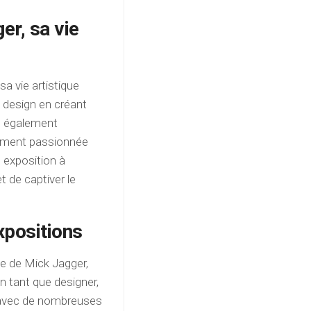
er, sa vie
sa vie artistique
u design en créant
st également
lement passionnée
 exposition à
t de captiver le
xpositions
le de Mick Jagger,
En tant que designer,
é avec de nombreuses