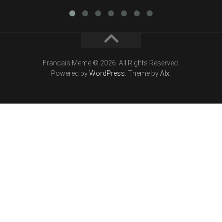
Francais Meme © 2026. All Rights Reserved.
Powered by
WordPress
. Theme by
Alx
.