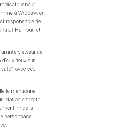
réalisateur né à
a femme à Wrocaw, en
 est responsable de
de Knut Hamsun et
à un intervieweur de
o d’eux deux sur
rivate”, avec ces
elle le mentionne
 relation discrète.
emier film de la
e le personnage
nce.