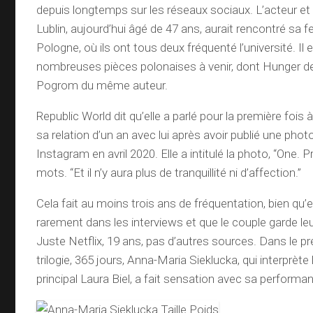
depuis longtemps sur les réseaux sociaux. L’acteur et 
Lublin, aujourd’hui âgé de 47 ans, aurait rencontré s
Pologne, où ils ont tous deux fréquenté l’université. Il
nombreuses pièces polonaises à venir, dont Hunger 
Pogrom du même auteur.
Republic World dit qu’elle a parlé pour la première fois 
sa relation d’un an avec lui après avoir publié une phot
Instagram en avril 2020. Elle a intitulé la photo, “One. P
mots. “Et il n’y aura plus de tranquillité ni d’affection.”
Cela fait au moins trois ans de fréquentation, bien qu’
rarement dans les interviews et que le couple garde leur
Juste Netflix, 19 ans, pas d’autres sources. Dans le pr
trilogie, 365 jours, Anna-Maria Sieklucka, qui interprèt
principal Laura Biel, a fait sensation avec sa performa