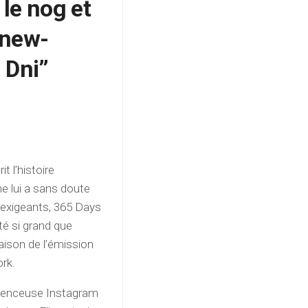
le nog et
 new-
 Dni”
t l’histoire
 ne lui a sans doute
s exigeants, 365 Days
té si grand que
saison de l’émission
ork.
luenceuse Instagram