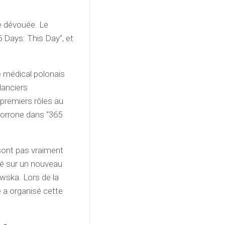
le dévouée. Le
65 Days: This Day”, et
e médical polonais
lanciers
 premiers rôles au
Morrone dans “365
sont pas vraiment
oré sur un nouveau
wska. Lors de la
e a organisé cette