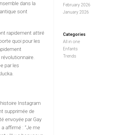
ensemble dans la
February 2026
mantique sont
January 2026
ont rapidement attiré
Categories
porte quoi pour les
All in one
rapidement
Enfants
Trends
révolutionnaire.
e par les
lucka.
 histoire Instagram
nt supprimée de
été envoyée par Gay
 a affirmé : “Je me