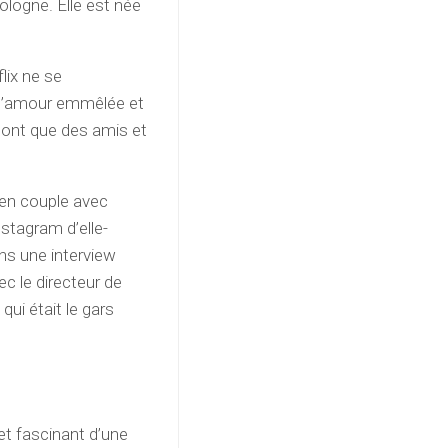
ologne. Elle est née
lix ne se
 d’amour emmêlée et
sont que des amis et
 en couple avec
stagram d’elle-
s une interview
vec le directeur de
qui était le gars
et fascinant d’une