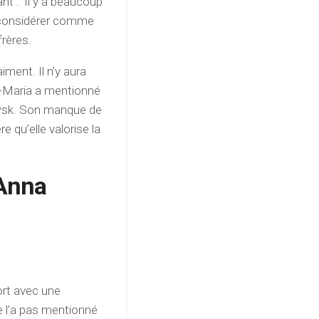
nt : ‘Il y a beaucoup
le considérer comme
rères.
ment. Il n’y aura
a-Maria a mentionné
owsk. Son manque de
e qu’elle valorise la
 Anna
ort avec une
 l’a pas mentionné