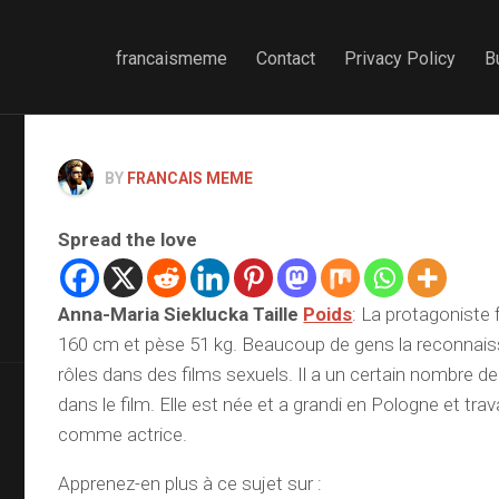
francaismeme
Contact
Privacy Policy
B
BY
FRANCAIS MEME
Spread the love
Anna-Maria Sieklucka Taille
Poids
: La protagoniste
160 cm et pèse 51 kg. Beaucoup de gens la reconnais
rôles dans des films sexuels. Il a un certain nombre d
dans le film. Elle est née et a grandi en Pologne et tra
comme actrice.
Apprenez-en plus à ce sujet sur :