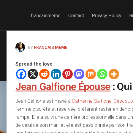
francaismeme
Contact
Privacy Policy
B
BY
FRANCAIS MEME
Spread the love
Jean Galfione Épouse
: Qui
Jean Galfione est marié à
Catherine Galfione-Descou
femme discrète et réservée, préférant rester en dehor
rampe. Elle a suivi une carrière professionnelle dans u
de celui de son mari, et elle est passionnée par son tra