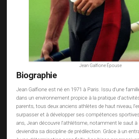
Jean Galfione Épouse
Biographie
Jean Galfione est né en 1971 à Paris. Issu d’une famille 
dans un environnement propice à la pratique d’activit
parents, tous deux anciens athlètes de haut niveau, l’
surpasser et à développer ses compétences sportives.
ans, Jean découvre l’athlétisme, notamment le saut à l
deviendra sa discipline de prédilection. Grâce à un ent