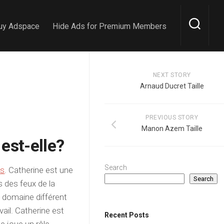
uy Adspace
Hide Ads for Premium Members
NEXT STORY
Arnaud Ducret Taille
PREVIOUS STORY
Manon Azem Taille
 est-elle?
Search
ps
. Catherine est une
Search
s des feux de la
n domaine différent
vail. Catherine est
Recent Posts