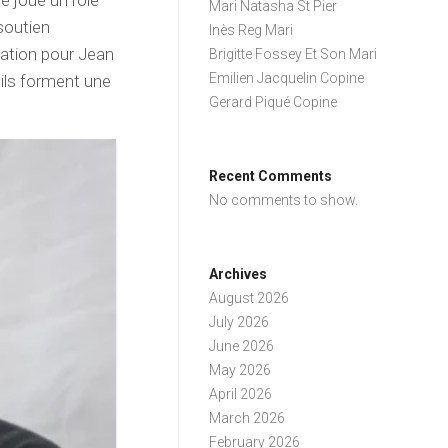
e joue un rôle
Mari Natasha St Pier
 soutien
Inès Reg Mari
vation pour Jean
Brigitte Fossey Et Son Mari
Emilien Jacquelin Copine
 ils forment une
Gerard Piqué Copine
Recent Comments
No comments to show.
Archives
August 2026
July 2026
June 2026
May 2026
April 2026
March 2026
February 2026