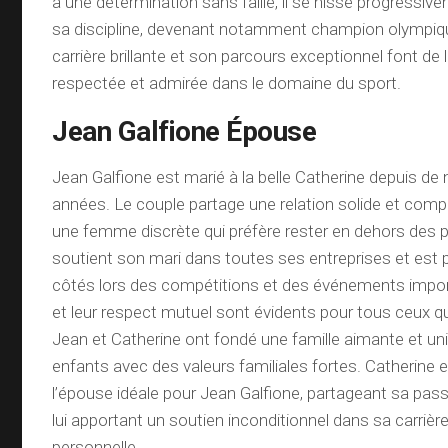
à une détermination sans faille, il se hisse progress
sa discipline, devenant notamment champion olympiq
carrière brillante et son parcours exceptionnel font de 
respectée et admirée dans le domaine du sport.
Jean Galfione Épouse
Jean Galfione est marié à la belle Catherine depuis d
années. Le couple partage une relation solide et compl
une femme discrète qui préfère rester en dehors des pr
soutient son mari dans toutes ses entreprises et est 
côtés lors des compétitions et des événements impo
et leur respect mutuel sont évidents pour tous ceux qu
Jean et Catherine ont fondé une famille aimante et uni
enfants avec des valeurs familiales fortes. Catherine 
l’épouse idéale pour Jean Galfione, partageant sa pass
lui apportant un soutien inconditionnel dans sa carrièr
personnelle.