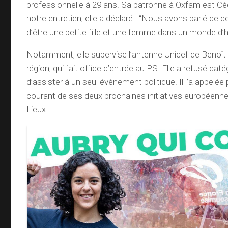
professionnelle à 29 ans. Sa patronne à Oxfam est Céc
notre entretien, elle a déclaré : “Nous avons parlé de c
d’être une petite fille et une femme dans un monde d
Notamment, elle supervise l’antenne Unicef de Beno
région, qui fait office d’entrée au PS. Elle a refusé ca
d’assister à un seul événement politique. Il l’a appelée
courant de ses deux prochaines initiatives européenne
Lieux.