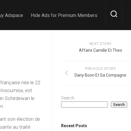
uy Adspace
Hide Ads for Premium Members
NEXT STORY
Affaire Camille Et Theo
PREVIOUS STORY
Dany Boon Et Sa Compagne
rançaise née le 22
e Insoumise, est
in Schirdewan le
Search
Search
n.
ant son élection de
Recent Posts
sante au traité