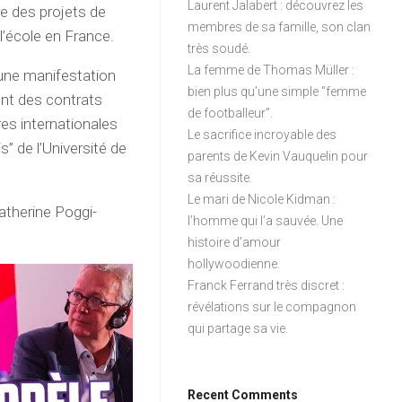
Laurent Jalabert : découvrez les
re des projets de
membres de sa famille, son clan
l’école en France.
très soudé.
La femme de Thomas Müller :
 une manifestation
bien plus qu’une simple “femme
lent des contrats
de footballeur”.
es internationales
Le sacrifice incroyable des
 de l’Université de
parents de Kevin Vauquelin pour
sa réussite.
Le mari de Nicole Kidman :
atherine Poggi-
l’homme qui l’a sauvée. Une
histoire d’amour
hollywoodienne.
Franck Ferrand très discret :
révélations sur le compagnon
qui partage sa vie.
Recent Comments