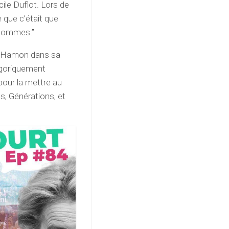
ile Duflot. Lors de
e que c’était que
’hommes.”
ît Hamon dans sa
tégoriquement
 pour la mettre au
s, Générations, et