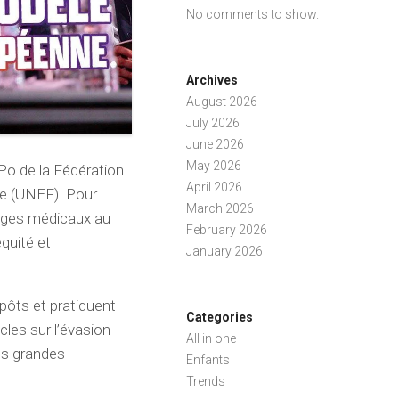
No comments to show.
Archives
August 2026
July 2026
June 2026
May 2026
s Po de la Fédération
April 2026
te (UNEF). Pour
March 2026
yages médicaux au
February 2026
quité et
January 2026
impôts et pratiquent
Categories
icles sur l’évasion
All in one
les grandes
Enfants
Trends