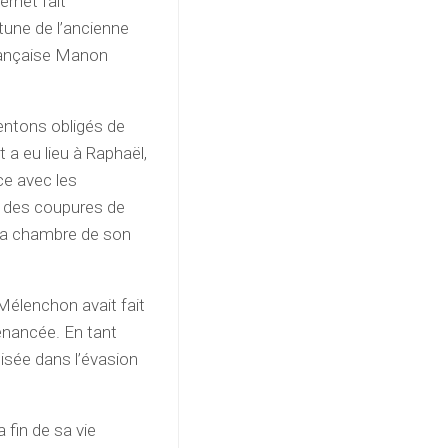
ernet fait
rtune de l’ancienne
française Manon
ntons obligés de
 a eu lieu à Raphaël,
ce avec les
é des coupures de
la chambre de son
élenchon avait fait
tenancée. En tant
lisée dans l’évasion
a fin de sa vie