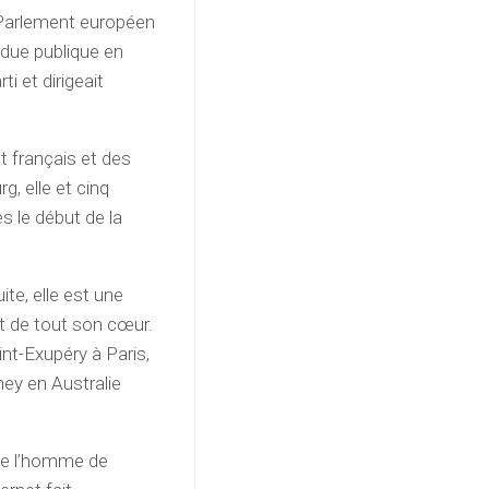
Parlement européen
due publique en
i et dirigeait
 français et des
g, elle et cinq
s le début de la
ite, elle est une
rt de tout son cœur.
aint-Exupéry à Paris,
ney en Australie
 de l’homme de