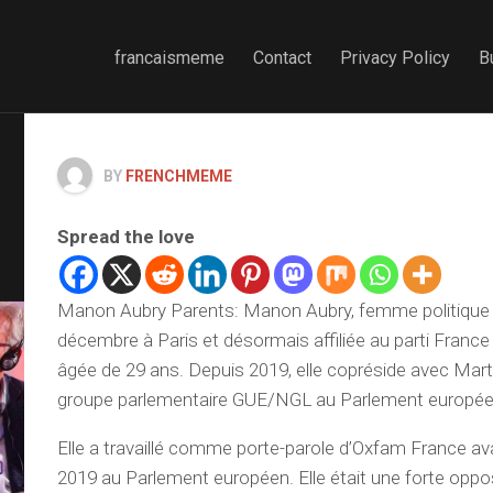
francaismeme
Contact
Privacy Policy
B
BY
FRENCHMEME
Spread the love
Manon Aubry Parents: Manon Aubry, femme politique f
décembre à Paris et désormais affiliée au parti Franc
âgée de 29 ans. Depuis 2019, elle copréside avec Mart
groupe parlementaire GUE/NGL au Parlement europée
Elle a travaillé comme porte-parole d’Oxfam France av
2019 au Parlement européen. Elle était une forte oppo