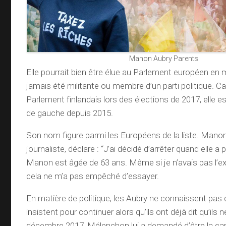
Manon Aubry Parents
Elle pourrait bien être élue au Parlement européen en m
jamais été militante ou membre d’un parti politique. C
Parlement finlandais lors des élections de 2017, elle 
de gauche depuis 2015.
Son nom figure parmi les Européens de la liste. Mano
journaliste, déclare : “J’ai décidé d’arrêter quand elle a pr
Manon est âgée de 63 ans. Même si je n’avais pas l’ex
cela ne m’a pas empêché d’essayer.
En matière de politique, les Aubry ne connaissent pas d’
insistent pour continuer alors qu’ils ont déjà dit qu’ils n
décembre 2017, Mélenchon lui a demandé d’être la ca