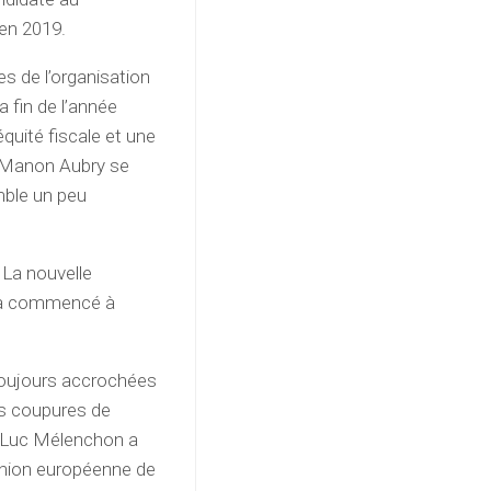
en 2019.
s de l’organisation
la fin de l’année
équité fiscale et une
e Manon Aubry se
mble un peu
. La nouvelle
 a commencé à
toujours accrochées
es coupures de
n-Luc Mélenchon a
’Union européenne de