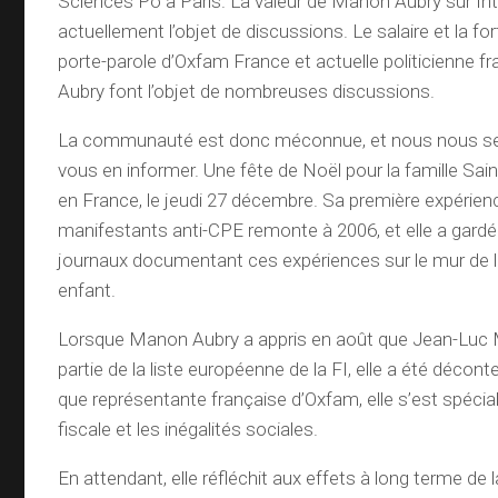
Sciences Po à Paris. La valeur de Manon Aubry sur Int
actuellement l’objet de discussions. Le salaire et la fo
porte-parole d’Oxfam France et actuelle politicienne 
Aubry font l’objet de nombreuses discussions.
La communauté est donc méconnue, et nous nous se
vous en informer. Une fête de Noël pour la famille Saint
en France, le jeudi 27 décembre. Sa première expérien
manifestants anti-CPE remonte à 2006, et elle a gard
journaux documentant ces expériences sur le mur de 
enfant.
Lorsque Manon Aubry a appris en août que Jean-Luc M
partie de la liste européenne de la FI, elle a été décon
que représentante française d’Oxfam, elle s’est spécia
fiscale et les inégalités sociales.
En attendant, elle réfléchit aux effets à long terme de l