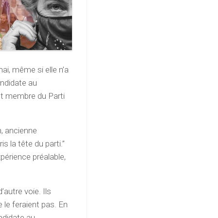
ai, même si elle n’a
andidate au
est membre du Parti
n, ancienne
is la tête du parti.”
périence préalable,
autre voie. Ils
e le feraient pas. En
ndidate au